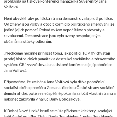
prohlásila na tiskové konferenci manažerka Suverenity Jana
Volfová.
Není obvyklé, aby politická strana demonstrovala proti politice.
Od změny jsou volby a otočit kormidlo politického směřování lze
jedině jejich pomocí. Pokud ovšem nepočítáme s převraty a
revolucemi. Demonstrace jsou vyhrazeny nespokojeným
občanům a stávky odborům.
„Nechceme nečinně přihlížet tomu, jak politici TOP 09 chystají
prodej historických památek a destrukci sociálního a zdravotního
systému ČR,“ vysvětlovala na tiskové konferenci její pobočnice
Jana Volfová.
Připomeňme, že zmíněná Jana Volfová byla dříve pobočnicí
socialistického premiéra Zemana, členkou České strany sociálně
demokratické, poté se neúspěšně pokusila založit vlastní stranu a
nakonec zakotvila v náručí Jany Bobošíkové.
K Bobošíkové široké hrudi se může přivinout kdekterý uvadající
květ české politiky. Třeba Pavla Topolánková, nebo Petr Hannig.