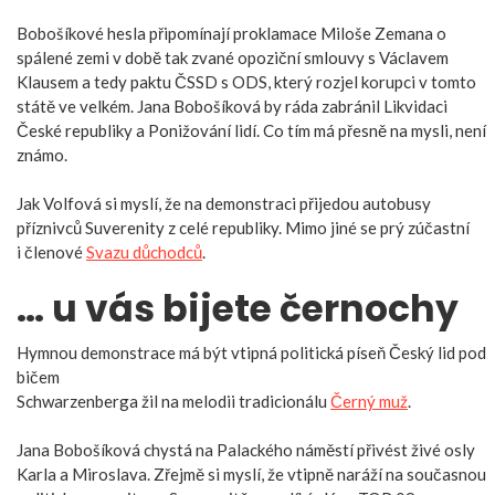
Bobošíkové hesla připomínají proklamace Miloše Zemana o
spálené zemi v době tak zvané opoziční smlouvy s Václavem
Klausem a tedy paktu ČSSD s ODS, který rozjel korupci v tomto
státě ve velkém. Jana Bobošíková by ráda zabránil Likvidaci
České republiky a Ponižování lidí. Co tím má přesně na mysli, není
známo.
Jak Volfová si myslí, že na demonstraci přijedou autobusy
příznivců Suverenity z celé republiky. Mimo jiné se prý zúčastní
i členové
Svazu důchodců
.
… u vás bijete černochy
Hymnou demonstrace má být vtipná politická píseň Český lid pod
bičem
Schwarzenberga žil na melodii tradicionálu
Černý muž
.
Jana Bobošíková chystá na Palackého náměstí přivést živé osly
Karla a Miroslava. Zřejmě si myslí, že vtipně naráží na současnou