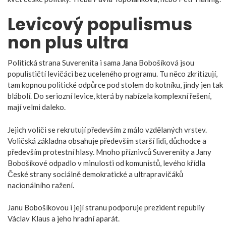
Levicový populismus
non plus ultra
Politická strana Suverenita i sama Jana Bobošíková jsou
populističtí levičáci bez uceleného programu. Tu něco zkritizují,
tam kopnou politické odpůrce pod stolem do kotníku, jindy jen tak
blábolí. Do seriozní levice, která by nabízela komplexní řešení,
mají velmi daleko.
Jejich voliči se rekrutují především z málo vzdělaných vrstev.
Voličská základna obsahuje především starší lidi, důchodce a
především protestní hlasy. Mnoho příznivců Suverenity a Jany
Bobošíkové odpadlo v minulosti od komunistů, levého křídla
České strany sociálně demokratické a ultrapravičáků
nacionálního ražení.
Janu Bobošíkovou i její stranu podporuje prezident republiy
Václav Klaus a jeho hradní aparát.