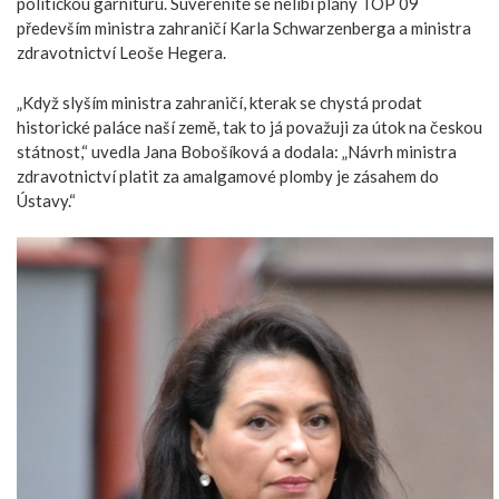
politickou garnituru. Suverenitě se nelíbí plány TOP 09
především ministra zahraničí Karla Schwarzenberga a ministra
zdravotnictví Leoše Hegera.
„Když slyším ministra zahraničí, kterak se chystá prodat
historické paláce naší země, tak to já považuji za útok na českou
státnost,“ uvedla Jana Bobošíková a dodala: „Návrh ministra
zdravotnictví platit za amalgamové plomby je zásahem do
Ústavy.“