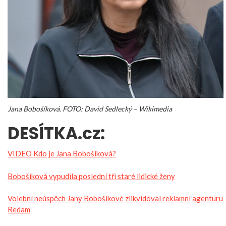
Jana Bobošíková. FOTO: David Sedlecký – Wikimedia
DESÍTKA.cz:
VIDEO Kdo je Jana Bobošíková?
Bobošíková vypudila poslední tři staré lidické ženy
Volební neúspěch Jany Bobošíkové zlikvidoval reklamní agenturu
Redam