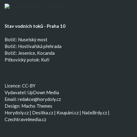
Stav vodních toků - Praha 10
Botič: Nuselský most
Botič: Hostivařská přehrada
Botič: Jesenice, Kocanda
Pitkovický potok: Kuří
Licence: CC-BY
Vydavatel: UpDown Media
Email:
redakce@horydoly.cz
Design:
Macho Themes
Horydoly.cz
|
Desítka.cz
|
Koupání.cz
|
NašeBrdy.cz
|
Czechtravelmedia.cz