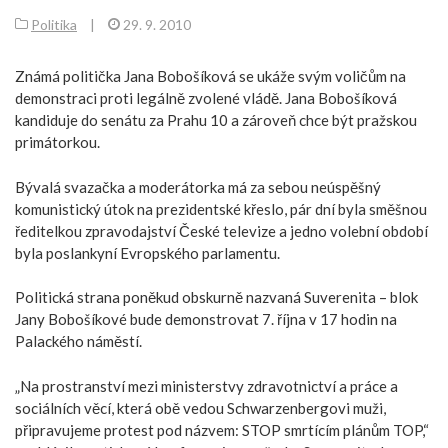
Politika
|
29. 9. 2010
Známá politička Jana Bobošíková se ukáže svým voličům na
demonstraci proti legálně zvolené vládě. Jana Bobošíková
kandiduje do senátu za Prahu 10 a zároveň chce být pražskou
primátorkou.
Bývalá svazačka a moderátorka má za sebou neúspěšný
komunistický útok na prezidentské křeslo, pár dní byla směšnou
ředitelkou zpravodajství České televize a jedno volební období
byla poslankyní Evropského parlamentu.
Politická strana poněkud obskurně nazvaná Suverenita – blok
Jany Bobošíkové bude demonstrovat 7. října v 17 hodin na
Palackého náměstí.
„Na prostranství mezi ministerstvy zdravotnictví a práce a
sociálních věcí, která obě vedou Schwarzenbergovi muži,
připravujeme protest pod názvem: STOP smrtícím plánům TOP,“