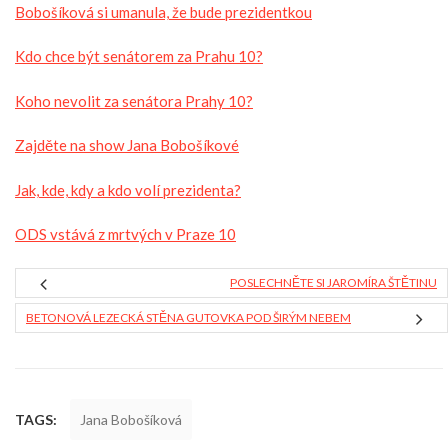
Bobošíková si umanula, že bude prezidentkou
Kdo chce být senátorem za Prahu 10?
Koho nevolit za senátora Prahy 10?
Zajděte na show Jana Bobošíkové
Jak, kde, kdy a kdo volí prezidenta?
ODS vstává z mrtvých v Praze 10
POSLECHNĚTE SI JAROMÍRA ŠTĚTINU
BETONOVÁ LEZECKÁ STĚNA GUTOVKA POD ŠIRÝM NEBEM
TAGS:
Jana Bobošíková