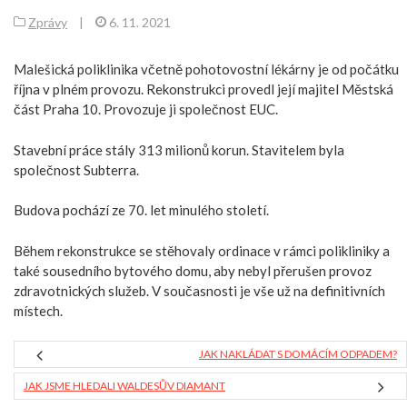
Zprávy
|
6. 11. 2021
Malešická poliklinika včetně pohotovostní lékárny je od počátku
října v plném provozu. Rekonstrukci provedl její majitel Městská
část Praha 10. Provozuje ji společnost EUC.
Stavební práce stály 313 milionů korun. Stavitelem byla
společnost Subterra.
Budova pochází ze 70. let minulého století.
Během rekonstrukce se stěhovaly ordinace v rámci polikliniky a
také sousedního bytového domu, aby nebyl přerušen provoz
zdravotnických služeb. V současnosti je vše už na definitivních
místech.
JAK NAKLÁDAT S DOMÁCÍM ODPADEM?
JAK JSME HLEDALI WALDESŮV DIAMANT