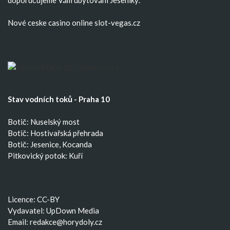
doporučujeme Vám
ubytování Jeseníky
.
Nové ceske casino
online slot-vegas.cz
Stav vodních toků - Praha 10
Botič: Nuselský most
Botič: Hostivařská přehrada
Botič: Jesenice, Kocanda
Pitkovický potok: Kuří
Licence: CC-BY
Vydavatel: UpDown Media
Email:
redakce@horydoly.cz