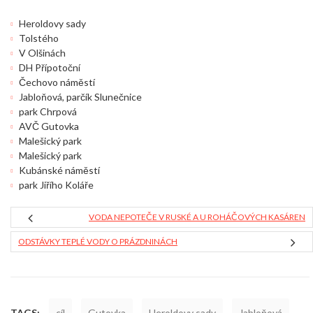
Heroldovy sady
Tolstého
V Olšinách
DH Přípotoční
Čechovo náměstí
Jabloňová, parčík Slunečnice
park Chrpová
AVČ Gutovka
Malešický park
Malešický park
Kubánské náměstí
park Jiřího Koláře
VODA NEPOTEČE V RUSKÉ A U ROHÁČOVÝCH KASÁREN
ODSTÁVKY TEPLÉ VODY O PRÁZDNINÁCH
TAGS:
cíl
Gutovka
Heroldovy sady
Jabloňová