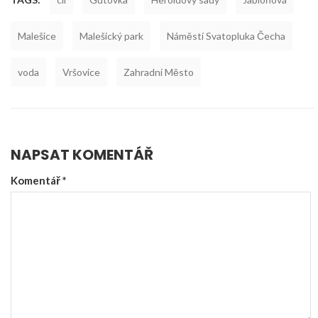
Malešice
Malešický park
Náměstí Svatopluka Čecha
voda
Vršovice
Zahradní Město
NAPSAT KOMENTÁŘ
Komentář
*