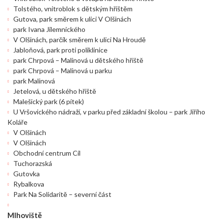
Tolstého, vnitroblok s dětským hřištěm
Gutova, park směrem k ulici V Olšinách
park Ivana Jilemnického
V Olšinách, parčík směrem k ulici Na Hroudě
Jabloňová, park proti poliklinice
park Chrpová – Malinová u dětského hřiště
park Chrpová – Malinová u parku
park Malinová
Jetelová, u dětského hřiště
Malešický park (6 pítek)
U Vršovického nádraží, v parku před základní školou – park Jiřího
Koláře
V Olšinách
V Olšinách
Obchodní centrum Cíl
Tuchorazská
Gutovka
Rybalkova
Park Na Solidaritě – severní část
Mlhoviště