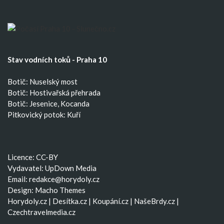
Stav vodních toků - Praha 10
Botič: Nuselský most
Botič: Hostivařská přehrada
Botič: Jesenice, Kocanda
Pitkovický potok: Kuří
Licence: CC-BY
Vydavatel: UpDown Media
Email:
redakce@horydoly.cz
Design:
Macho Themes
Horydoly.cz
|
Desítka.cz
|
Koupání.cz
|
NašeBrdy.cz
|
Czechtravelmedia.cz