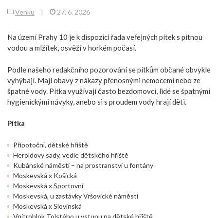
Venku
|
27. 6. 2026
Na území Prahy 10 je k dispozici řada veřejných pítek s pitnou
vodou a mlžítek, osvěží v horkém počasí.
Podle našeho redakčního pozorování se pítkům občané obvykle
vyhýbají. Mají obavy z nákazy přenosnými nemocemi nebo ze
špatné vody. Pítka využívají často bezdomovci, lidé se špatnými
hygienickými návyky, anebo si s proudem vody hrají děti.
Pítka
Přípotoční, dětské hřiště
Heroldovy sady, vedle dětského hřiště
Kubánské náměstí – na prostranství u fontány
Moskevská x Košická
Moskevská x Sportovní
Moskevská, u zastávky Vršovické náměstí
Moskevská x Slovinská
Vnitroblok Tolstého u vstupu na dětské hřiště