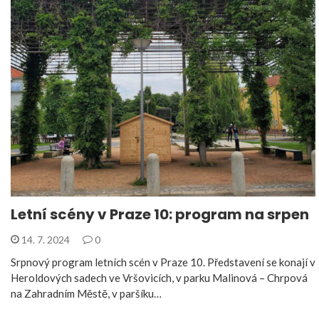
Letní scény v Praze 10: program na srpen
14. 7. 2024
0
Srpnový program letních scén v Praze 10. Představení se konají v
Heroldových sadech ve Vršovicích, v parku Malinová – Chrpová
na Zahradním Městě, v paršíku…