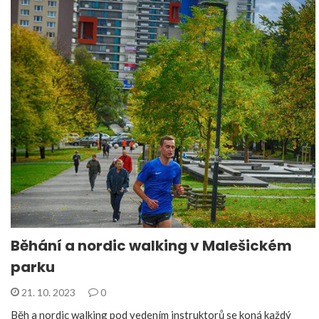
Běhání a nordic walking v Malešickém
parku
21. 10. 2023
0
Běh a nordic walking pod vedením instruktorů se koná každý