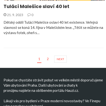
Tuláci Malešice slaví 40 let
21. 9. 2023
0
Dětský oddíl Tuláci Malešice oslaví 40 let existence. Veřejná
slavnost se koná 14. října v Malešickém lese. „Těšit se můžete na
výstavu fotek, oheň s…
1
2
NEXT
Pokud se chystáte strávit pobyt ve velkém městě doporučujeme
Vám
ubytování Praha
. Další
ubytování
a
chaty k
pronájmu
najdete na oblíbeném portálu Hauzi.cz.
Lákají vás pro bydlení v Praze moderní
novostavby
? Ve Finepu
vám pomohou s výběrem!