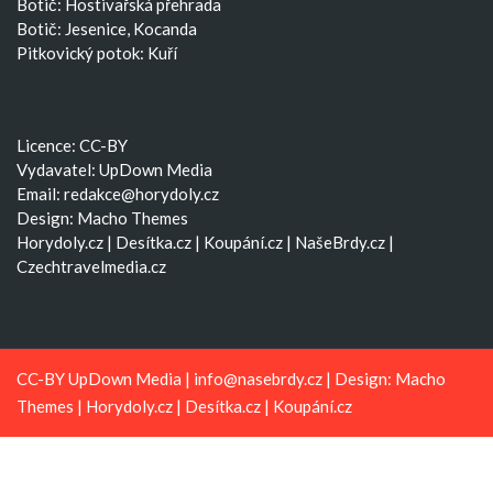
Botič: Hostivařská přehrada
Botič: Jesenice, Kocanda
Pitkovický potok: Kuří
Licence: CC-BY
Vydavatel: UpDown Media
Email:
redakce@horydoly.cz
Design:
Macho Themes
Horydoly.cz
|
Desítka.cz
|
Koupání.cz
|
NašeBrdy.cz
|
Czechtravelmedia.cz
CC-BY UpDown Media |
info@nasebrdy.cz
| Design:
Macho
Themes
|
Horydoly.cz
|
Desítka.cz
|
Koupání.cz