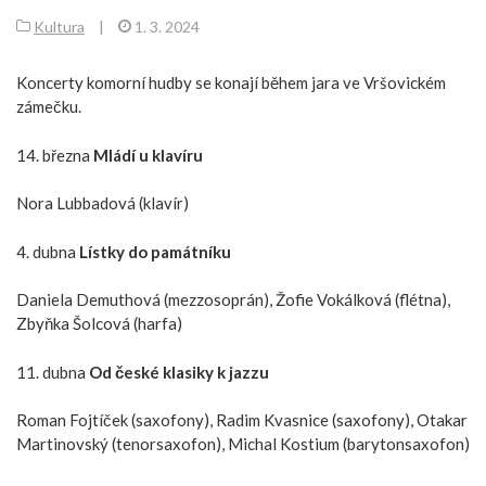
Kultura
|
1. 3. 2024
Koncerty komorní hudby se konají během jara ve Vršovickém
zámečku.
14. března
Mládí u klavíru
Nora Lubbadová (klavír)
4. dubna
Lístky do památníku
Daniela Demuthová (mezzosoprán), Žofie Vokálková (flétna),
Zbyňka Šolcová (harfa)
11. dubna
Od české klasiky k jazzu
Roman Fojtíček (saxofony), Radim Kvasnice (saxofony), Otakar
Martinovský (tenorsaxofon), Michal Kostium (barytonsaxofon)