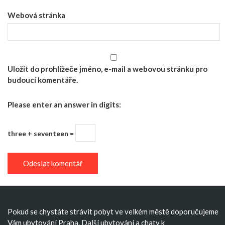
Webová stránka
Uložit do prohlížeče jméno, e-mail a webovou stránku pro
budoucí komentáře.
Please enter an answer in digits:
three + seventeen =
Pokud se chystáte strávit pobyt ve velkém městě doporučujeme
Vám
ubytování Praha
. Další
ubytování
a
chaty k