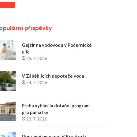
opulární příspěvky
Gejzír na vodovodu v Počernické
ulici
25. 7. 2026
V Záběhlicích nepoteče voda
24. 7. 2026
Praha vyhlásila dotační program
pro památky
23. 7. 2026
Dopravní omezení V Korytech