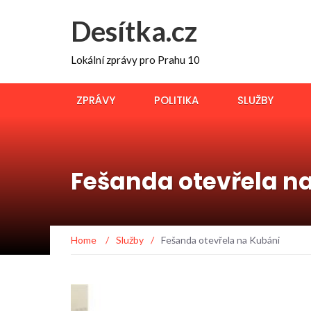
Desítka.cz
Lokální zprávy pro Prahu 10
ZPRÁVY
POLITIKA
SLUŽBY
Fešanda otevřela n
Home
/
Služby
/
Fešanda otevřela na Kubáni