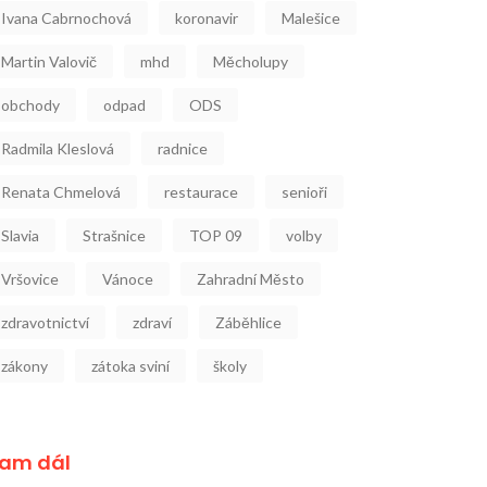
Ivana Cabrnochová
koronavir
Malešice
Martin Valovič
mhd
Měcholupy
obchody
odpad
ODS
Radmila Kleslová
radnice
Renata Chmelová
restaurace
senioři
Slavia
Strašnice
TOP 09
volby
Vršovice
Vánoce
Zahradní Město
zdravotnictví
zdraví
Záběhlice
zákony
zátoka sviní
školy
am dál