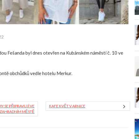
022
u Fešanda byl dnes otevřen na Kubánském náměstí č. 10 ve
rontě obchůdků vedle hotelu Merkur.
Y SE PŘIPRAVUJÍ VE
KAFE KVĚT V ARNICE
A ZAHRADNÍM MĚSTĚ