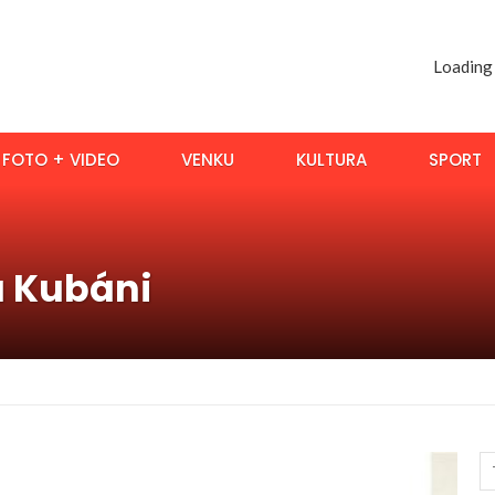
Loading
FOTO + VIDEO
VENKU
KULTURA
SPORT
a Kubáni