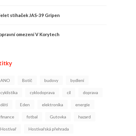
řelet stíhaček JAS-39 Gripen
opravní omezení V Korytech
títky
ANO
Botič
budovy
bydlení
cyklistika
cyklodoprava
cíl
doprava
děti
Eden
elektronika
energie
finance
fotbal
Gutovka
hazard
Hostivař
Hostivařská přehrada