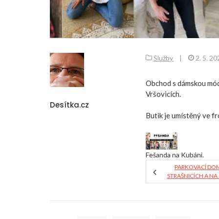
Služby
|
2. 5. 2
Obchod s dámskou módo
Vršovicích.
Desítka.cz
Butik je umístěný ve f
Fešanda na Kubáni.
PARKOVACÍ DOM
STRAŠNICÍCH A N