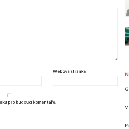
Webová stránka
N
G
ránku pro budoucí komentáře.
V
P