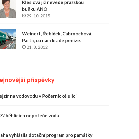
Kleslová již nevede pražskou
buňku ANO
29. 10. 2015
Weinert, Řebíček, Cabrnochová.
Parta, co nám krade peníze.
21. 8. 2012
ejnovější příspěvky
ejzír na vodovodu v Počernické ulici
 Záběhlicích nepoteče voda
raha vyhlásila dotační program pro památky