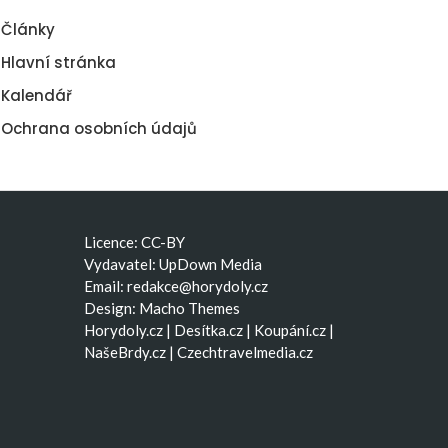
Články
Hlavní stránka
Kalendář
Ochrana osobních údajů
Licence: CC-BY
Vydavatel: UpDown Media
Email:
redakce@horydoly.cz
Design:
Macho Themes
Horydoly.cz
|
Desítka.cz
|
Koupání.cz
|
NašeBrdy.cz
|
Czechtravelmedia.cz