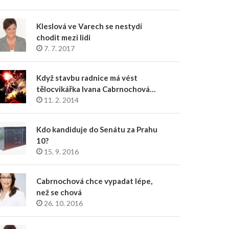
Kleslová ve Varech se nestydí
chodit mezi lidi
7. 7. 2017
Když stavbu radnice má vést
tělocvikářka Ivana Cabrnochová…
11. 2. 2014
Kdo kandiduje do Senátu za Prahu
10?
15. 9. 2016
Cabrnochová chce vypadat lépe,
než se chová
26. 10. 2016