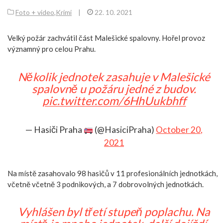
Foto + video
,
Krimi
|
22. 10. 2021
Velký požár zachvátil část Malešické spalovny. Hořel provoz
významný pro celou Prahu.
Několik jednotek zasahuje v Malešické
spalovně u požáru jedné z budov.
pic.twitter.com/6HhUukbhff
— Hasiči Praha
(@HasiciPraha)
October 20,
2021
Na místě zasahovalo 98 hasičů v 11 profesionálních jednotkách,
včetně včetně 3 podnikových, a 7 dobrovolných jednotkách.
Vyhlášen byl třetí stupeň poplachu. Na