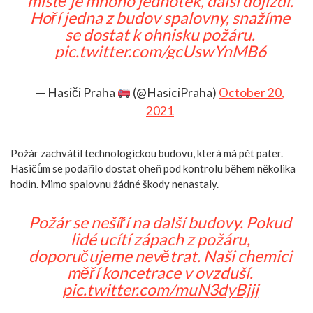
místě je mnoho jednotek, další dojíždí.
Hoří jedna z budov spalovny, snažíme
se dostat k ohnisku požáru.
pic.twitter.com/gcUswYnMB6
— Hasiči Praha
(@HasiciPraha)
October 20,
2021
Požár zachvátil technologickou budovu, která má pět pater.
Hasičům se podařilo dostat oheň pod kontrolu během několika
hodin. Mimo spalovnu žádné škody nenastaly.
Požár se nešíří na další budovy. Pokud
lidé ucítí zápach z požáru,
doporučujeme nevětrat. Naši chemici
měří koncetrace v ovzduší.
pic.twitter.com/muN3dyBjjj