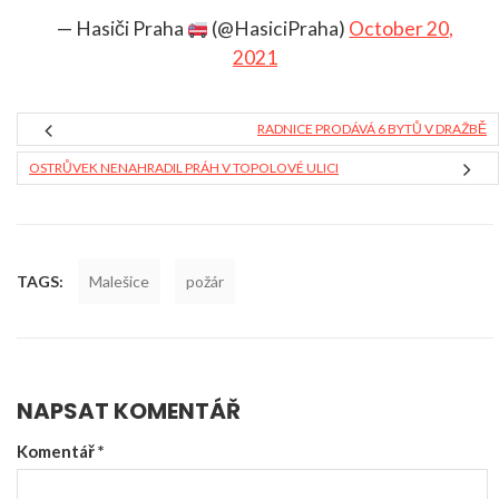
— Hasiči Praha
(@HasiciPraha)
October 20,
2021
RADNICE PRODÁVÁ 6 BYTŮ V DRAŽBĚ
OSTRŮVEK NENAHRADIL PRÁH V TOPOLOVÉ ULICI
TAGS:
Malešice
požár
NAPSAT KOMENTÁŘ
Komentář
*