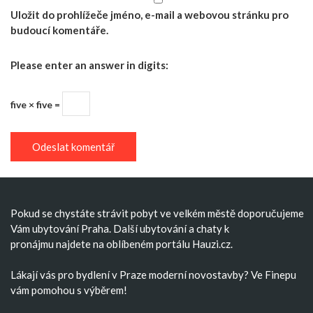
Uložit do prohlížeče jméno, e-mail a webovou stránku pro
budoucí komentáře.
Please enter an answer in digits:
five × five =
Pokud se chystáte strávit pobyt ve velkém městě doporučujeme
Vám
ubytování Praha
. Další
ubytování
a
chaty k
pronájmu
najdete na oblíbeném portálu Hauzi.cz.
Lákají vás pro bydlení v Praze moderní
novostavby
? Ve Finepu
vám pomohou s výběrem!