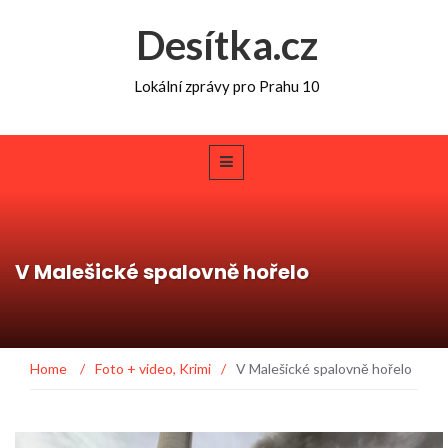
Desítka.cz
Lokální zprávy pro Prahu 10
V Malešické spalovně hořelo
Home
/
Foto + video
,
Krimi
/
V Malešické spalovně hořelo