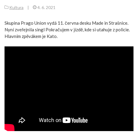
Kultura
|
4. 6. 2021
Skupina Prago Union vydá 11. června desku Made in Strašnice.
Nyní zveřejnila singl Pokračujem v jízdě, kde si utahuje z policie.
Hlavním zpěvákem je Kato.