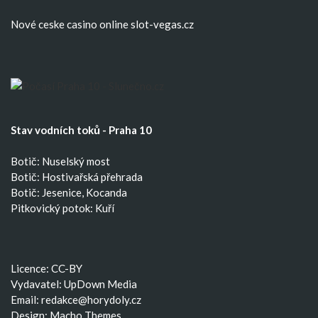
Nové ceske casino
online slot-vegas.cz
Stav vodních toků - Praha 10
Botič: Nuselský most
Botič: Hostivařská přehrada
Botič: Jesenice, Kocanda
Pitkovický potok: Kuří
Licence: CC-BY
Vydavatel: UpDown Media
Email:
redakce@horydoly.cz
Design:
Macho Themes