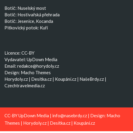
Botič: Nuselský most
Botič: Hostivařská přehrada
Botič: Jesenice, Kocanda
Pitkovický potok: Kuří
Licence: CC-BY
Vydavatel: UpDown Media
Email:
redakce@horydoly.cz
Design:
Macho Themes
Horydoly.cz
|
Desítka.cz
|
Koupání.cz
|
NašeBrdy.cz
|
Czechtravelmedia.cz
CC-BY UpDown Media |
info@nasebrdy.cz
| Design:
Macho
Themes
|
Horydoly.cz
|
Desítka.cz
|
Koupání.cz