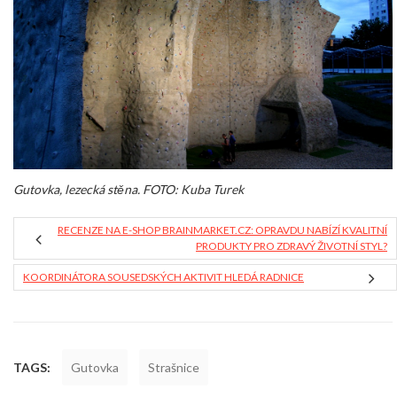
Gutovka, lezecká stěna. FOTO: Kuba Turek
RECENZE NA E-SHOP BRAINMARKET.CZ: OPRAVDU NABÍZÍ KVALITNÍ
PRODUKTY PRO ZDRAVÝ ŽIVOTNÍ STYL?
KOORDINÁTORA SOUSEDSKÝCH AKTIVIT HLEDÁ RADNICE
TAGS:
Gutovka
Strašnice