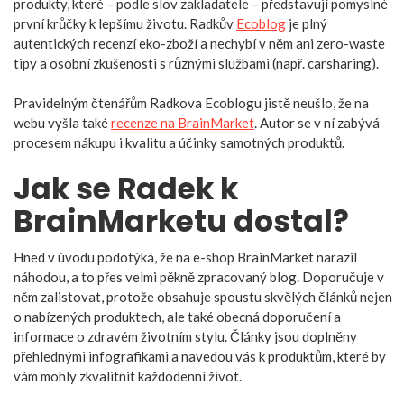
produkty, které – podle slov zakladatele – představují pomyslné
první krůčky k lepšímu životu. Radkův
Ecoblog
je plný
autentických recenzí eko-zboží a nechybí v něm ani zero-waste
tipy a osobní zkušenosti s různými službami (např. carsharing).
Pravidelným čtenářům Radkova Ecoblogu jistě neušlo, že na
webu vyšla také
recenze na BrainMarket
. Autor se v ní zabývá
procesem nákupu i kvalitu a účinky samotných produktů.
Jak se Radek k
BrainMarketu dostal?
Hned v úvodu podotýká, že na e-shop BrainMarket narazil
náhodou, a to přes velmi pěkně zpracovaný blog. Doporučuje v
něm zalistovat, protože obsahuje spoustu skvělých článků nejen
o nabízených produktech, ale také obecná doporučení a
informace o zdravém životním stylu. Články jsou doplněny
přehlednými infografikami a navedou vás k produktům, které by
vám mohly zkvalitnit každodenní život.