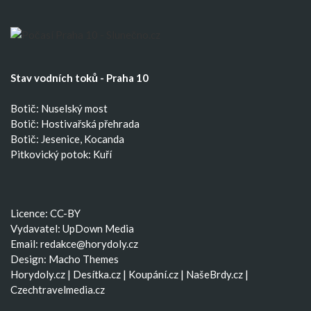
Stav vodních toků - Praha 10
Botič: Nuselský most
Botič: Hostivařská přehrada
Botič: Jesenice, Kocanda
Pitkovický potok: Kuří
Licence: CC-BY
Vydavatel: UpDown Media
Email:
redakce@horydoly.cz
Design:
Macho Themes
Horydoly.cz
|
Desítka.cz
|
Koupání.cz
|
NašeBrdy.cz
|
Czechtravelmedia.cz