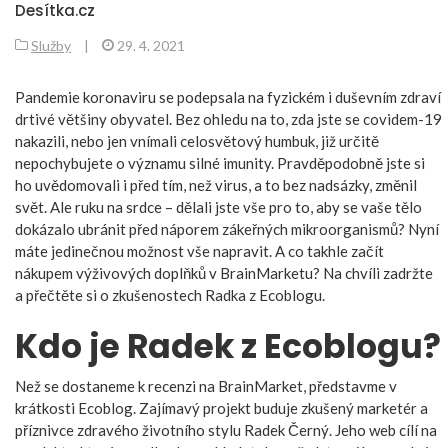
Desítka.cz
Služby
|
29. 4. 2021
Pandemie koronaviru se podepsala na fyzickém i duševním zdraví
drtivé většiny obyvatel. Bez ohledu na to, zda jste se covidem-19
nakazili, nebo jen vnímali celosvětový humbuk, již určitě
nepochybujete o významu silné imunity. Pravděpodobně jste si
ho uvědomovali i před tím, než virus, a to bez nadsázky, změnil
svět. Ale ruku na srdce – dělali jste vše pro to, aby se vaše tělo
dokázalo ubránit před náporem zákeřných mikroorganismů? Nyní
máte jedinečnou možnost vše napravit. A co takhle začít
nákupem výživových doplňků v BrainMarketu? Na chvíli zadržte
a přečtěte si o zkušenostech Radka z Ecoblogu.
Kdo je Radek z Ecoblogu?
Než se dostaneme k recenzi na BrainMarket, představme v
krátkosti Ecoblog. Zajímavý projekt buduje zkušený marketér a
příznivce zdravého životního stylu Radek Černý. Jeho web cílí na