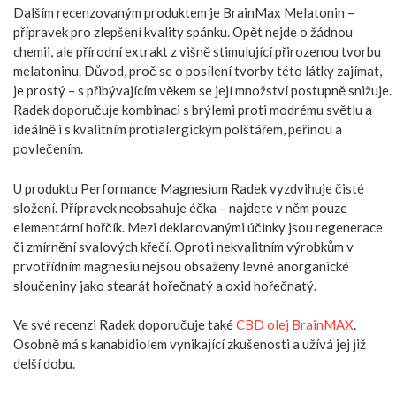
Dalším recenzovaným produktem je BrainMax Melatonin –
přípravek pro zlepšení kvality spánku. Opět nejde o žádnou
chemii, ale přírodní extrakt z višně stimulující přirozenou tvorbu
melatoninu. Důvod, proč se o posílení tvorby této látky zajímat,
je prostý – s přibývajícím věkem se její množství postupně snižuje.
Radek doporučuje kombinaci s brýlemi proti modrému světlu a
ideálně i s kvalitním protialergickým polštářem, peřinou a
povlečením.
U produktu Performance Magnesium Radek vyzdvihuje čisté
složení. Přípravek neobsahuje éčka – najdete v něm pouze
elementární hořčík. Mezi deklarovanými účinky jsou regenerace
či zmírnění svalových křečí. Oproti nekvalitním výrobkům v
prvotřídním magnesiu nejsou obsaženy levné anorganické
sloučeniny jako stearát hořečnatý a oxid hořečnatý.
Ve své recenzi Radek doporučuje také
CBD olej BrainMAX
.
Osobně má s kanabidiolem vynikající zkušenosti a užívá jej již
delší dobu.