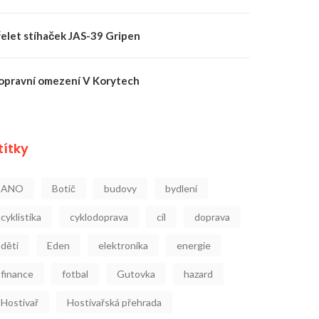
řelet stíhaček JAS-39 Gripen
opravní omezení V Korytech
títky
ANO
Botič
budovy
bydlení
cyklistika
cyklodoprava
cíl
doprava
děti
Eden
elektronika
energie
finance
fotbal
Gutovka
hazard
Hostivař
Hostivařská přehrada