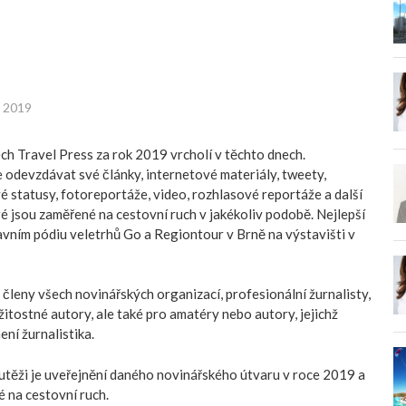
. 2019
h Travel Press za rok 2019 vrcholí v těchto dnech.
odevzdávat své články, internetové materiály, tweety,
 statusy, fotoreportáže, video, rozhlasové reportáže a další
ré jsou zaměřené na cestovní ruch v jakékoliv podobě. Nejlepší
vním pódiu veletrhů Go a Regiontour v Brně na výstavišti v
 členy všech novinářských organizací, profesionální žurnalisty,
žitostné autory, ale také pro amatéry nebo autory, jejichž
ní žurnalistika.
utěži je uveřejnění daného novinářského útvaru v roce 2019 a
 na cestovní ruch.