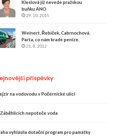
Kleslová již nevede pražskou
buňku ANO
29. 10. 2015
Weinert, Řebíček, Cabrnochová.
Parta, co nám krade peníze.
21. 8. 2012
ejnovější příspěvky
ejzír na vodovodu v Počernické ulici
 Záběhlicích nepoteče voda
raha vyhlásila dotační program pro památky