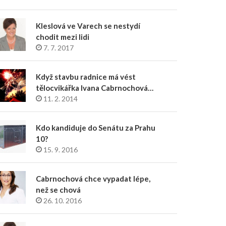
Kleslová ve Varech se nestydí
chodit mezi lidi
7. 7. 2017
Když stavbu radnice má vést
tělocvikářka Ivana Cabrnochová…
11. 2. 2014
Kdo kandiduje do Senátu za Prahu
10?
15. 9. 2016
Cabrnochová chce vypadat lépe,
než se chová
26. 10. 2016