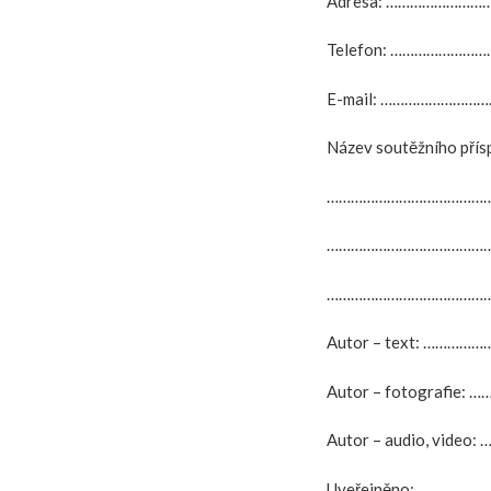
Adresa: …………………
Telefon: …………………
E-mail: …………………
Název soutěžního př
……………………………………
……………………………………
……………………………………
Autor – text: ………
Autor – fotografie
Autor – audio, vid
Uveřejněno: