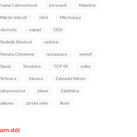
Ivana Cabrnochová
koronavir
Malešice
Martin Valovič
mhd
Měcholupy
obchody
odpad
ODS
Radmila Kleslová
radnice
Renata Chmelová
restaurace
senioři
Slavia
Strašnice
TOP 09
volby
Vršovice
Vánoce
Zahradní Město
zdravotnictví
zdraví
Záběhlice
zákony
zátoka sviní
školy
am dál