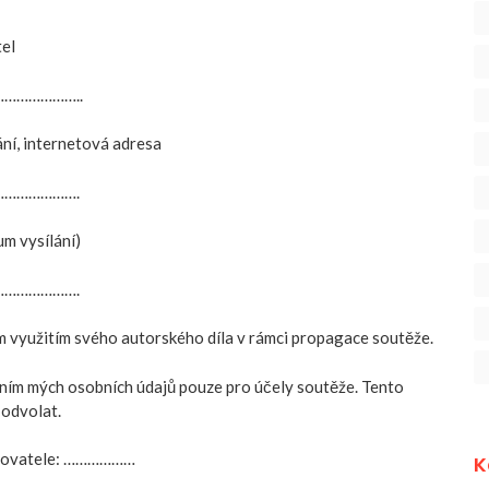
el
………………..
ání, internetová adresa
……………….
m vysílání)
……………….
m využitím svého autorského díla v rámci propagace soutěže.
ním mých osobních údajů pouze pro účely soutěže. Tento
 odvolat.
ašovatele: ………………
K