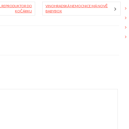
DL REPRODUKTOR DO
VINOHRADSKÁ NEMOCNICE MÁ NOVĚ
KOČÁRKU
BABYBOX