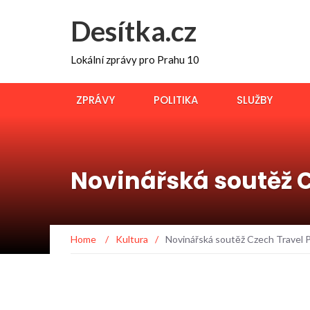
Desítka.cz
Lokální zprávy pro Prahu 10
ZPRÁVY
POLITIKA
SLUŽBY
Novinářská soutěž C
Home
/
Kultura
/
Novinářská soutěž Czech Travel Pr