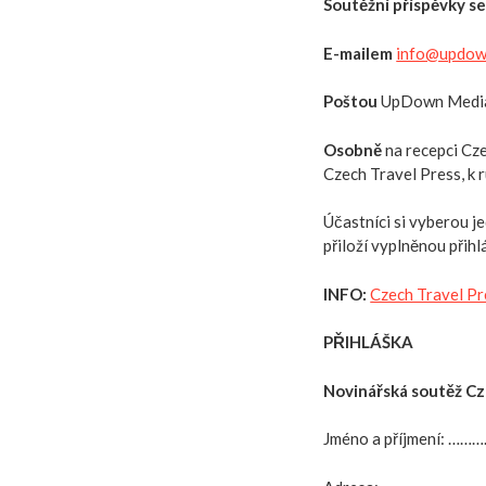
Soutěžní příspěvky se
E-mailem
info@updow
Poštou
UpDown Media,
Osobně
na recepci Cz
Czech Travel Press, k
Účastníci si vyberou j
přiloží vyplněnou přihl
INFO:
Czech Travel Pr
PŘIHLÁŠKA
Novinářská soutěž Cz
Jméno a příjmení: 