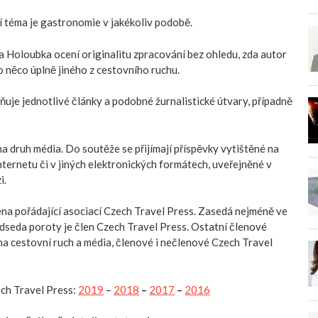
í téma je gastronomie v jakékoliv podobě.
a Holoubka ocení originalitu zpracování bez ohledu, zda autor
ebo něco úplně jiného z cestovního ruchu.
uje jednotlivé články a podobné žurnalistické útvary, případně
na druh média. Do soutěže se přijímají příspěvky vytištěné na
nternetu či v jiných elektronických formátech, uveřejněné v
i.
na pořádající asociací Czech Travel Press. Zasedá nejméně ve
edseda poroty je člen Czech Travel Press. Ostatní členové
na cestovní ruch a média, členové i nečlenové Czech Travel
ch Travel Press:
2019
–
2018
–
2017
–
2016