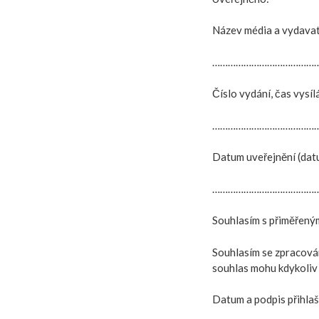
Název média a vydavat
……………………………………
Číslo vydání, čas vysíl
……………………………………
Datum uveřejnění (datu
……………………………………
Souhlasím s přiměřený
Souhlasím se zpracová
souhlas mohu kdykoliv
Datum a podpis přihl