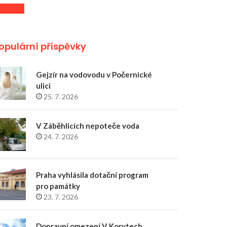
opulární příspěvky
Gejzír na vodovodu v Počernické
ulici
25. 7. 2026
V Záběhlicích nepoteče voda
24. 7. 2026
Praha vyhlásila dotační program
pro památky
23. 7. 2026
Dopravní omezení V Korytech