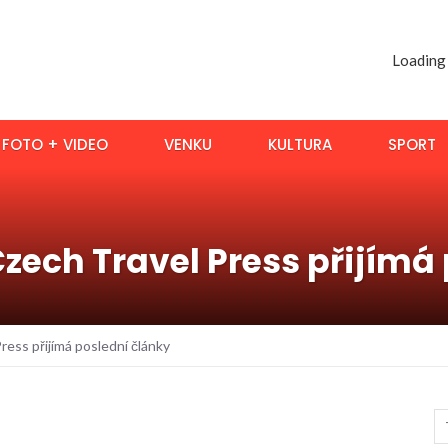
Loading
FOTO + VIDEO
VENKU
KULTURA
SPORT
zech Travel Press přijímá
ess přijímá poslední články