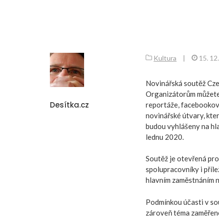
Kultura
|
15. 12
Novinářská soutěž Czec
Organizátorům můžete 
Desítka.cz
reportáže, facebookové
novinářské útvary, kte
budou vyhlášeny na hla
lednu 2020.
Soutěž je otevřená pro
spolupracovníky i příle
hlavním zaměstnáním ne
Podmínkou účasti v so
zároveň téma zaměřené