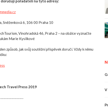
 doručují pořadateli na tyto adresy:
nmedia.cz
 Sněženková 6, 106 00 Praha 10
echTourism, Vinohradská 46, Praha 2 – na obálce vyznačte
 rukám Marie Kysilkové
eden způsob, jak svůj soutěžní příspěvek doručí. Vždy k němu
ášku:
N
ess
G
ech Travel Press 2019
V
………………………………
P