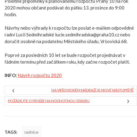
Písemné připomínky k plánovanému rozpočtu Prahy 10 na rok
2020 mohou občané podávat do pátku 13. prosince do 9:00
hodin.
Návrhy nebo výhrady k rozpočtu lze poslat e-mailem odpovědné
radní Lucii Sedmihradské lucie.sedmihradska@praha10.cz nebo
doručit osobně na podatelnu Městského úřadu, Vršovická 68.
Poprvé za posledních 10 let se bude rozpočet projednávat v
řádném termínu před začátkem roku, kdy začne rozpočet platit.
INFO:
Návrh rozpočtu 2020
NA VRŠOVICKÉM NÁDRAŽÍ JE NOVÉ NÁSTUPIŠTĚ
POŽÁDEJTE O PENÍZE NA HODNOTNOU STAVBU
TAGS:
radnice