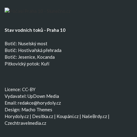
Stav vodních toků - Praha 10
Botič: Nuselský most
Botič: Hostivařská přehrada
Botič: Jesenice, Kocanda
Pitkovický potok: Kuří
Licence: CC-BY
Vydavatel: UpDown Media
Email:
redakce@horydoly.cz
Design:
Macho Themes
Horydoly.cz
|
Desítka.cz
|
Koupání.cz
|
NašeBrdy.cz
|
Czechtravelmedia.cz