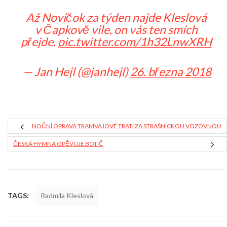
Až Novičok za týden najde Kleslová
v Čapkově vile, on vás ten smích
přejde.
pic.twitter.com/1h32LnwXRH
— Jan Hejl (@janhejl)
26. března 2018
NOČNÍ OPRAVA TRAMVAJOVÉ TRATI ZA STRAŠNICKOU VOZOVNOU
ČESKÁ HYMNA OPĚVUJE BOTIČ
TAGS:
Radmila Kleslová