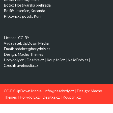
Botič: Hostivařská přehrada
Botič: Jesenice, Kocanda
Pitkovický potok: Kuří
Licence: CC-BY
Vydavatel: UpDown Media
Email:
redakce@horydoly.cz
Design:
Macho Themes
Horydoly.cz
|
Desítka.cz
|
Koupání.cz
|
NašeBrdy.cz
|
Czechtravelmedia.cz
CC-BY UpDown Media |
info@nasebrdy.cz
| Design:
Macho
Themes
|
Horydoly.cz
|
Desítka.cz
|
Koupání.cz