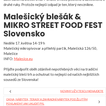
druhé ruky. Protože nejlepší odpad je ten, který nevznikne.
Malešický blešák &
MIKRO STREET FOOD FEST
Slovensko
Neděle 17. května 14-19 h
Malešický mikropivovar a přilehlý parčík, Malešická 126/50,
Malešice
INFO:
Malesice.eu
Přijďte podpořit oběh zdánlivě nepotřebných věcí na tradiční
malešický bleší trh a ochutnat to nejlepší od našich nejbližších
sousedů ze Slovenska!
NOVINY UŽ V TESCU NENAJDETE
OKNA, NÁBYTEK, TERASY A ZAHRADNÍ NÁBYTEK POD ŽLUTÝM
POVLAKEM? JAK UKLIDIT PYL