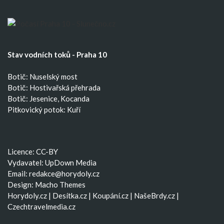
Stav vodních toků - Praha 10
Botič: Nuselský most
Botič: Hostivařská přehrada
Botič: Jesenice, Kocanda
Pitkovický potok: Kuří
Licence: CC-BY
Vydavatel: UpDown Media
Email:
redakce@horydoly.cz
Design:
Macho Themes
Horydoly.cz
|
Desítka.cz
|
Koupání.cz
|
NašeBrdy.cz
|
Czechtravelmedia.cz