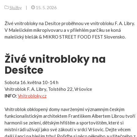
Služby
|
15. 5. 2026
Živé vnitrobloky na Desítce proběhnou ve vnitrobloku F. A. Libry.
V Malešickém mikropivovaru a v přilehlém parčíku se koná
malešický blešák & MIKRO STREET FOOD FEST Slovensko.
Živé vnitrobloky na
Desítce
Sobota 16. května 10-14 h
Vnitroblok F. A. Libry, Tolstého 22, Vršovice
INFO:
Vnitrobloky.cz
Vnitroblok obklopený domy navrženými významným českým
funkcionalistickým architektem Františkem Albertem Librou tvoří
harmonii se zelení, dětským hřištěm a sportovištěm, které si
místní rádi užívají jako své zákoutí v srdci Vršovic. Dejte věcem
další šanci na bleším trhu! Pořiďte si něco pěkného a užitečného z