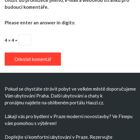
Uložit do prohlížeče jméno, e-mail a webovou stránku pro
budoucí komentáře.
Please enter an answer in digits:
4 × 4 =
Pokud se chystáte strávit pobyt ve velkém městě doporučujeme
Vám
ubytování Praha
. Další
ubytování
a
chaty k
pronájmu
najdete na oblíbeném portálu Hauzi.cz.
Lákají vás pro bydlení v Praze moderní
novostavby
? Ve Finepu
vám pomohou s výběrem!
Dopřejte si komfortní
ubytování v Praze
. Rezervujte