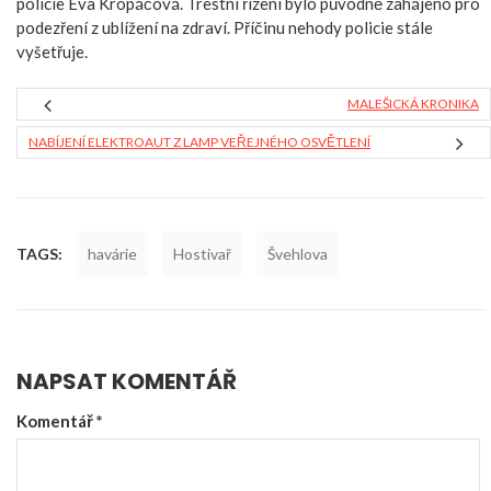
policie Eva Kropáčová. Trestní řízení bylo původně zahájeno pro
podezření z ublížení na zdraví. Příčinu nehody policie stále
vyšetřuje.
MALEŠICKÁ KRONIKA
NABÍJENÍ ELEKTROAUT Z LAMP VEŘEJNÉHO OSVĚTLENÍ
TAGS:
havárie
Hostivař
Švehlova
NAPSAT KOMENTÁŘ
Komentář
*