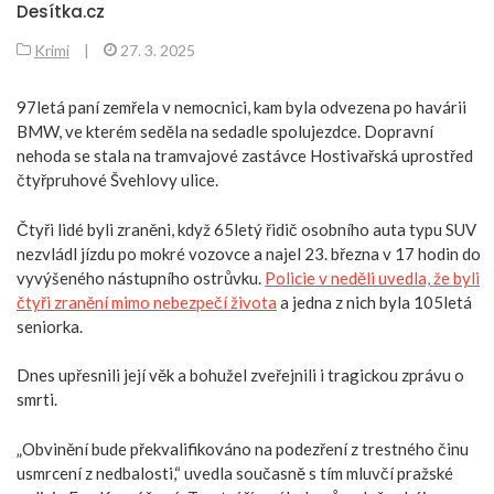
Desítka.cz
Krimi
|
27. 3. 2025
97letá paní zemřela v nemocnici, kam byla odvezena po havárii
BMW, ve kterém seděla na sedadle spolujezdce. Dopravní
nehoda se stala na tramvajové zastávce Hostivařská uprostřed
čtyřpruhové Švehlovy ulice.
Čtyři lidé byli zraněni, když 65letý řidič osobního auta typu SUV
nezvládl jízdu po mokré vozovce a najel 23. března v 17 hodin do
vyvýšeného nástupního ostrůvku.
Policie v neděli uvedla, že byli
čtyři zranění mimo nebezpečí života
a jedna z nich byla 105letá
seniorka.
Dnes upřesnili její věk a bohužel zveřejnili i tragickou zprávu o
smrti.
„Obvinění bude překvalifikováno na podezření z trestného činu
usmrcení z nedbalosti,“ uvedla současně s tím mluvčí pražské