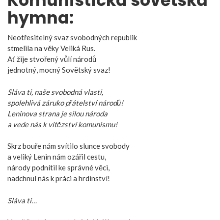
Komunistická sovětská
hymna:
Neotřesitelný svaz svobodných republik
stmelila na věky Veliká Rus.
Ať žije stvořený vůlí národů
jednotný, mocný Sovětský svaz!
Sláva ti, naše svobodná vlasti,
spolehlivá záruko přátelství národů!
Leninova strana je silou národa
a vede nás k vítězství komunismu!
Skrz bouře nám svítilo slunce svobody
a veliký Lenin nám ozářil cestu,
národy podnítil ke správné věci,
nadchnul nás k práci a hrdinství!
Sláva ti…