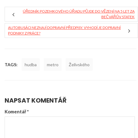
ÚŘEDNÍK POZEMKOVÉHO ÚŘADU PŮJDE DO VĚZENÍ NA 5 LET ZA
BEČVÁŘŮV STATEK
AUTOBUSÁCI NEZNAJÍ DOPRAVNÍ PŘEDPISY. VYHODÍ JE DOPRAVNÍ
PODNIKY Z PRÁCE?
TAGS:
hudba
metro
Želivského
NAPSAT KOMENTÁŘ
Komentář
*