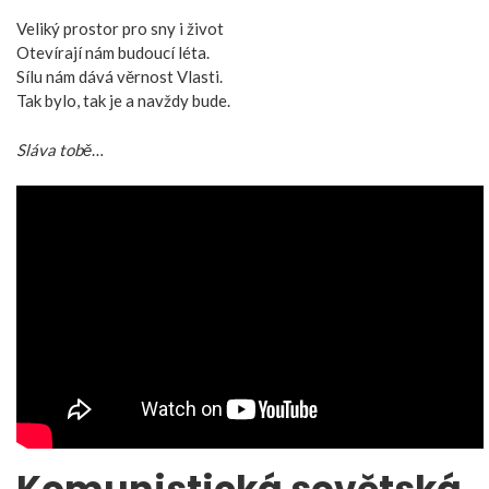
Veliký prostor pro sny i život
Otevírají nám budoucí léta.
Sílu nám dává věrnost Vlasti.
Tak bylo, tak je a navždy bude.
Sláva tobě
…