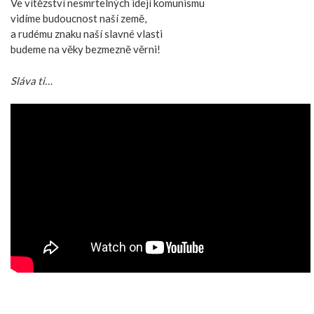
Ve vítězství nesmrtelných idejí komunismu
vidíme budoucnost naší země,
a rudému znaku naší slavné vlasti
budeme na věky bezmezně věrni!
Sláva ti…