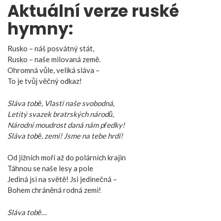
Aktuální verze ruské
hymny:
Rusko – náš posvátný stát,
Rusko – naše milovaná země.
Ohromná vůle, veliká sláva –
To je tvůj věčný odkaz!
Sláva tobě, Vlasti naše svobodná,
Letitý svazek bratrských národů,
Národní moudrost daná nám předky!
Sláva tobě, zemi! Jsme na tebe hrdí!
Od jižních moří až do polárních krajin
Táhnou se naše lesy a pole
Jediná jsi na světě! Jsi jedinečná –
Bohem chráněná rodná zemi!
Sláva tobě
…