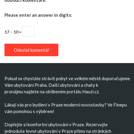
budoucí komentáře.
Please enter an answer in digits:
17 − 10 =
Pokud se chystáte strávit pobyt ve velkém městě doporučujeme
Vám
ubytování Praha
. Další
ubytování
a
chaty k
pronájmu
najdete na oblíbeném portálu Hauzi.cz.
Lákají vás pro bydlení v Praze moderní
novostavby
? Ve Finepu
vám pomohou s výběrem!
Dopřejte si komfortní
ubytování v Praze
. Rezervujte
jednoduše
levné ubytování v Praze
přímo na stránkách