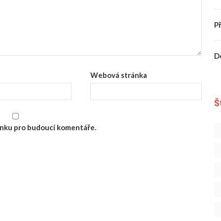
P
D
Webová stránka
Š
ránku pro budoucí komentáře.