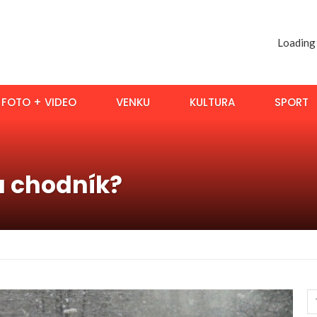
Loading
FOTO + VIDEO
VENKU
KULTURA
SPORT
a chodník?