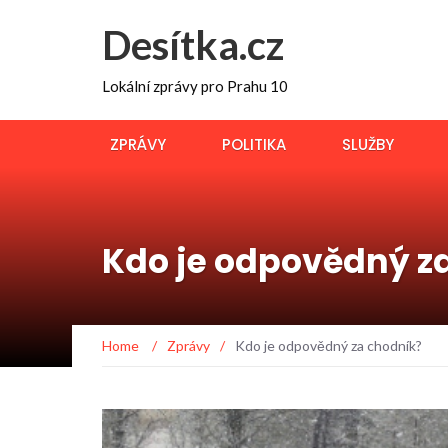
Desítka.cz
Lokální zprávy pro Prahu 10
ZPRÁVY
POLITIKA
SLUŽBY
Kdo je odpovědný z
Home
/
Zprávy
/
Kdo je odpovědný za chodník?