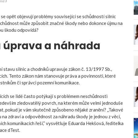
2023
se opět objevují problémy související se schůdností silnic
schůdnost může způsobit značné škody nebo dokonce újmu na
nou škodu odpovídá?
 úprava a náhrada
 stavu silnic a chodníků upravuje zákon č. 13/1997 Sb.,
ích. Tento zákon nám stanovuje práva a povinnosti, které
lastníkům či správci pozemní komunikace.
cích se lidé často potýkají s problémem neschůdnosti
především zledovatělý povrch, na kterém může velmi jednoduše
ělat, pokud je vám skutečně způsobeno nějaké zranění? „Takové
 na zdraví a odpovědnost za náhradu škody je jednou z věcí,
ch komunikacích řeší,“ vysvětluje Eduarda Hekšová, ředitelka
ace dTest.