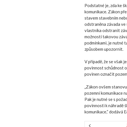
Podstatné je, zda ke 
komunikace. Zákon pře
stavem stavebním nebo
odstraněna závada ve 
vlastníka odstranit zá
možností takovou záva
podmínkami, je nutné 
způsobem upozornit.
V případě, že se však 
povinnost schůdnost od
povinen označit pozemn
„Zákon ovšem stanovuj
pozemní komunikace na 
Pak je nutné se s poža
povinnosti k náhradě š
komunikace,“ dodává 