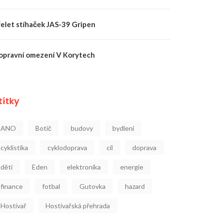
řelet stíhaček JAS-39 Gripen
opravní omezení V Korytech
títky
ANO
Botič
budovy
bydlení
cyklistika
cyklodoprava
cíl
doprava
děti
Eden
elektronika
energie
finance
fotbal
Gutovka
hazard
Hostivař
Hostivařská přehrada