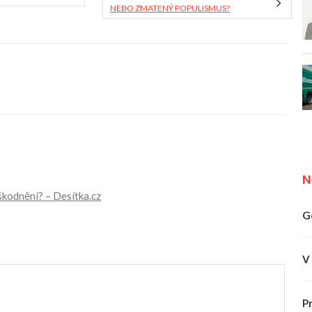
NEBO ZMATENÝ POPULISMUS?
N
dškodnění? – Desítka.cz
G
V
P