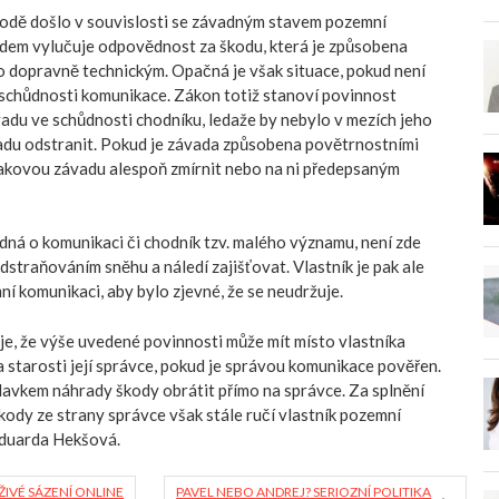
škodě došlo v souvislosti se závadným stavem pozemní
dem vylučuje odpovědnost za škodu, která je způsobena
 dopravně technickým. Opačná je však situace, pokud není
schůdnosti komunikace. Zákon totiž stanoví povinnost
vadu ve schůdnosti chodníku, ledaže by nebylo v mezích jeho
du odstranit. Pokud je závada způsobena povětrnostními
takovou závadu alespoň zmírnit nebo na ni předepsaným
jedná o komunikaci či chodník tzv. malého významu, není zde
straňováním sněhu a náledí zajišťovat. Vlastník je pak ale
í komunikaci, aby bylo zjevné, že se neudržuje.
e, že výše uvedené povinnosti může mít místo vlastníka
starosti její správce, pokud je správou komunikace pověřen.
davkem náhrady škody obrátit přímo na správce. Za splnění
kody ze strany správce však stále ručí vlastník pozemní
Eduarda Hekšová.
ŽIVÉ SÁZENÍ ONLINE
PAVEL NEBO ANDREJ? SERIOZNÍ POLITIKA