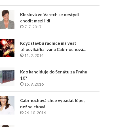
Kleslová ve Varech se nestydí
chodit mezi lidi
7. 7. 2017
Když stavbu radnice má vést
tělocvikářka Ivana Cabrnochová…
11. 2. 2014
Kdo kandiduje do Senátu za Prahu
10?
15. 9. 2016
Cabrnochová chce vypadat lépe,
než se chová
26. 10. 2016