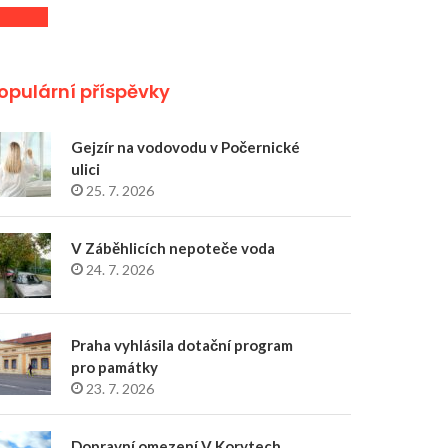
opulární příspěvky
Gejzír na vodovodu v Počernické
ulici
25. 7. 2026
V Záběhlicích nepoteče voda
24. 7. 2026
Praha vyhlásila dotační program
pro památky
23. 7. 2026
Dopravní omezení V Korytech