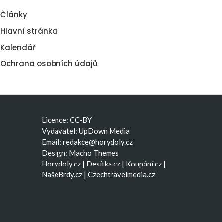
Články
Hlavní stránka
Kalendář
Ochrana osobních údajů
Licence: CC-BY
Vydavatel: UpDown Media
Email:
redakce@horydoly.cz
Design:
Macho Themes
Horydoly.cz
|
Desítka.cz
|
Koupání.cz
|
NašeBrdy.cz
|
Czechtravelmedia.cz