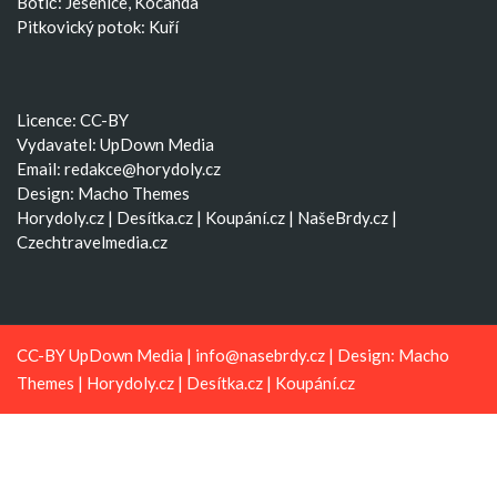
Botič: Jesenice, Kocanda
Pitkovický potok: Kuří
Licence: CC-BY
Vydavatel: UpDown Media
Email:
redakce@horydoly.cz
Design:
Macho Themes
Horydoly.cz
|
Desítka.cz
|
Koupání.cz
|
NašeBrdy.cz
|
Czechtravelmedia.cz
CC-BY UpDown Media |
info@nasebrdy.cz
| Design:
Macho
Themes
|
Horydoly.cz
|
Desítka.cz
|
Koupání.cz