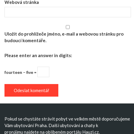
Webová stránka
Uložit do prohlížeče jméno, e-mail a webovou stránku pro
budoucí komentáře.
Please enter an answer in digits:
fourteen − five =
Pokud se chystáte strávit pobyt ve velkém městě doporučujeme
Vám
ubytování Praha
. Další
ubytování
a
chaty k
pronájmu
najdete na oblíbeném portálu Hauzi.cz.