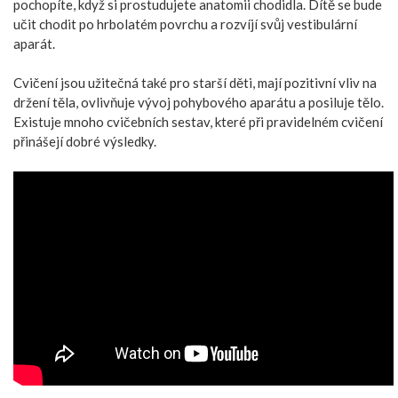
pochopíte, když si prostudujete anatomii chodidla. Dítě se bude
učit chodit po hrbolatém povrchu a rozvíjí svůj vestibulární
aparát.
Cvičení jsou užitečná také pro starší děti, mají pozitivní vliv na
držení těla, ovlivňuje vývoj pohybového aparátu a posiluje tělo.
Existuje mnoho cvičebních sestav, které při pravidelném cvičení
přinášejí dobré výsledky.