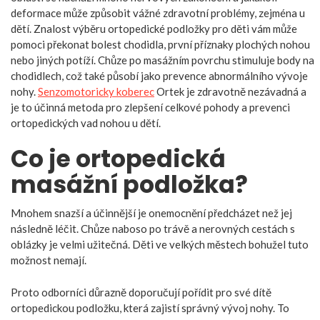
deformace může způsobit vážné zdravotní problémy, zejména u
dětí. Znalost výběru ortopedické podložky pro děti vám může
pomoci překonat bolest chodidla, první příznaky plochých nohou
nebo jiných potíží. Chůze po masážním povrchu stimuluje body na
chodidlech, což také působí jako prevence abnormálního vývoje
nohy.
Senzomotoricky koberec
Ortek je zdravotně nezávadná a
je to účinná metoda pro zlepšení celkové pohody a prevenci
ortopedických vad nohou u dětí.
Co je ortopedická
masážní podložka?
Mnohem snazší a účinnější je onemocnění předcházet než jej
následně léčit. Chůze naboso po trávě a nerovných cestách s
oblázky je velmi užitečná. Děti ve velkých městech bohužel tuto
možnost nemají.
Proto odborníci důrazně doporučují pořídit pro své dítě
ortopedickou podložku, která zajistí správný vývoj nohy. To