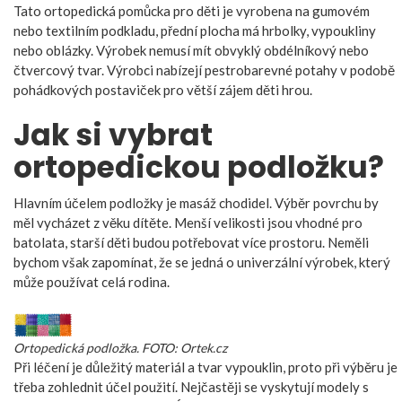
Tato ortopedická pomůcka pro děti je vyrobena na gumovém
nebo textilním podkladu, přední plocha má hrbolky, vypoukliny
nebo oblázky. Výrobek nemusí mít obvyklý obdélníkový nebo
čtvercový tvar. Výrobci nabízejí pestrobarevné potahy v podobě
pohádkových postaviček pro větší zájem děti hrou.
Jak si vybrat
ortopedickou podložku?
Hlavním účelem podložky je masáž chodidel. Výběr povrchu by
měl vycházet z věku dítěte. Menší velikosti jsou vhodné pro
batolata, starší děti budou potřebovat více prostoru. Neměli
bychom však zapomínat, že se jedná o univerzální výrobek, který
může používat celá rodina.
Ortopedická podložka. FOTO: Ortek.cz
Při léčení je důležitý materiál a tvar vypouklin, proto při výběru je
třeba zohlednit účel použití. Nejčastěji se vyskytují modely s