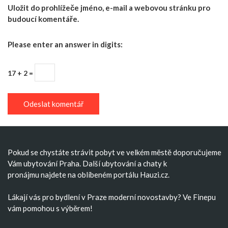
Uložit do prohlížeče jméno, e-mail a webovou stránku pro
budoucí komentáře.
Please enter an answer in digits:
17 + 2 =
Pokud se chystáte strávit pobyt ve velkém městě doporučujeme
Vám
ubytování Praha
. Další
ubytování
a
chaty k
pronájmu
najdete na oblíbeném portálu Hauzi.cz.
Lákají vás pro bydlení v Praze moderní
novostavby
? Ve Finepu
vám pomohou s výběrem!