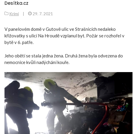
Desítka.cz
Krimi
|
29. 7. 2021
V panelovém domě v Gutově ulic ve Strašnicích nedaleko
křižovatky s ulicí Na Hroudě vzplanul byt. Požár se rozhořel v
bytě v 6. patře.
Jeho obětí se stala jedna žena. Druhá žena byla odvezena do
nemocnice kvůli nadýchání kouře.