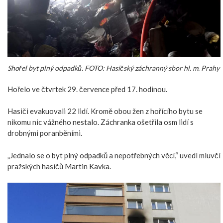
Shořel byt plný odpadků. FOTO: Hasičský záchranný sbor hl. m. Prahy
Hořelo ve čtvrtek 29. července před 17. hodinou.
Hasiči evakuovali 22 lidí. Kromě obou žen z hořícího bytu se
nikomu nic vážného nestalo. Záchranka ošetřila osm lidí s
drobnými poranběními.
„Jednalo se o byt plný odpadků a nepotřebných věcí,“ uvedl mluvčí
pražských hasičů Martin Kavka.