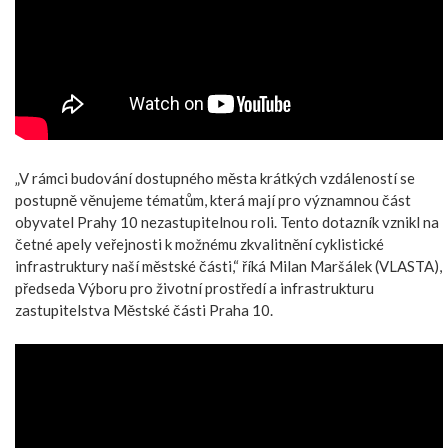
„V rámci budování dostupného města krátkých vzdáleností se
postupně věnujeme tématům, která mají pro významnou část
obyvatel Prahy 10 nezastupitelnou roli. Tento dotazník vznikl na
četné apely veřejnosti k možnému zkvalitnění cyklistické
infrastruktury naší městské části,“ říká Milan Maršálek (VLASTA),
předseda Výboru pro životní prostředí a infrastrukturu
zastupitelstva Městské části Praha 10.