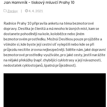
Jan Hamrník - tiskový mluvčí Prahy 10
Zprávy
|
4. 4. 2021
Radnice Prahy 10 připravila anketu na téma bezmotorové
dopravy. Desítka je členitá a má mnoho krásných míst, kam se
dostanete pohodlněji na kole, koloběžce nebo jiném
bezmotorovém prostředku. Možná Desítkou pouze projíždíte a
všímáte si, kde byste její cestní síť vylepšili nebo kde se při
průjezdu necítíte zrovna nejbezpečněji. Sdělte nám, jaké dopravní
bezmotorové prostředky využíváte, pro jaké cesty, jestli narážíte
na nějaké překážky (např. chybějící cyklotrasy a její návaznosti,
nedostatek cyklostojanů, špatná průjezdnost).