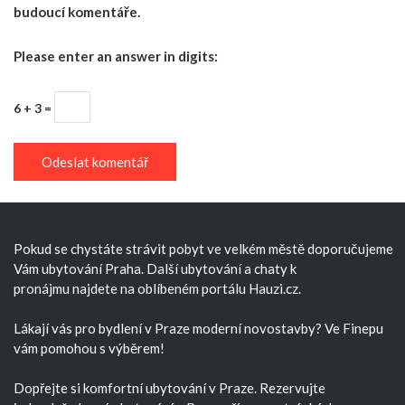
budoucí komentáře.
Please enter an answer in digits:
6 + 3 =
Pokud se chystáte strávit pobyt ve velkém městě doporučujeme
Vám
ubytování Praha
. Další
ubytování
a
chaty k
pronájmu
najdete na oblíbeném portálu Hauzi.cz.
Lákají vás pro bydlení v Praze moderní
novostavby
? Ve Finepu
vám pomohou s výběrem!
Dopřejte si komfortní
ubytování v Praze
. Rezervujte