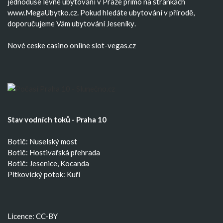
jednoduše
levné ubytování v Praze
přímo na stránkách
www.MegaUbytko.cz. Pokud hledáte ubytování v přírodě,
doporučujeme Vám
ubytování Jeseníky
.
Nové ceske casino
online slot-vegas.cz
Stav vodních toků - Praha 10
Botič: Nuselský most
Botič: Hostivařská přehrada
Botič: Jesenice, Kocanda
Pitkovický potok: Kuří
Licence: CC-BY