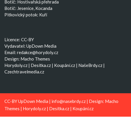
Botič: Hostivařská přehrada
Botič: Jesenice, Kocanda
Pitkovický potok: Kuří
Licence: CC-BY
Vydavatel: UpDown Media
Email:
redakce@horydoly.cz
Design:
Macho Themes
Horydoly.cz
|
Desítka.cz
|
Koupání.cz
|
NašeBrdy.cz
|
Czechtravelmedia.cz
CC-BY UpDown Media |
info@nasebrdy.cz
| Design:
Macho
Themes
|
Horydoly.cz
|
Desítka.cz
|
Koupání.cz