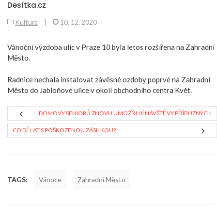
Desítka.cz
Kultura
|
10. 12. 2020
Vánoční výzdoba ulic v Praze 10 byla letos rozšířena na Zahradní
Město.
Radnice nechala instalovat závěsné ozdoby poprvé na Zahradní
Město do Jabloňové ulice v okolí obchodního centra Květ.
DOMOVY SENIORŮ ZNOVU UMOŽŇUJÍ NÁVŠTĚVY PŘÍBUZNÝCH
CO DĚLAT S POŠKOZENOU ZÁSILKOU?
TAGS:
Vánoce
Zahradní Město