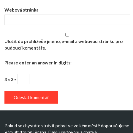
Webová stránka
Uložit do prohlížeče jméno, e-mail a webovou stránku pro
budoucí komentáře.
Please enter an answer in digits:
3 × 3 =
Pokud se chystáte strávit pobyt ve velkém městě doporučujeme
Vám
ubytování Praha
. Další
ubytování
a
chaty k