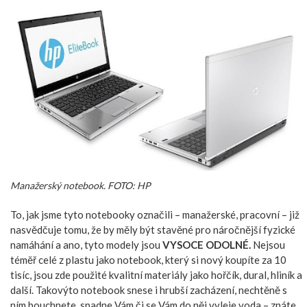
Manažerský notebook. FOTO: HP
To, jak jsme tyto notebooky označili – manažerské, pracovní – již
nasvědčuje tomu, že by měly být stavěné pro náročnější fyzické
namáhání a ano, tyto modely jsou
VYSOCE ODOLNÉ.
Nejsou
téměř celé z plastu jako notebook, který si nový koupíte za 10
tisíc, jsou zde použité kvalitní materiály jako hořčík, dural, hliník a
další. Takovýto notebook snese i hrubší zacházení, nechtěně s
ním bouchnete, spadne Vám či se Vám do něj vyleje voda – znáte