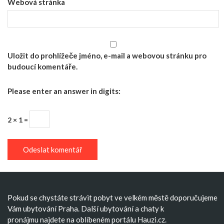
Webová stránka
Uložit do prohlížeče jméno, e-mail a webovou stránku pro
budoucí komentáře.
Please enter an answer in digits:
2 × 1 =
Pokud se chystáte strávit pobyt ve velkém městě doporučujeme
Vám
ubytování Praha
. Další
ubytování
a
chaty k
pronájmu
najdete na oblíbeném portálu Hauzi.cz.