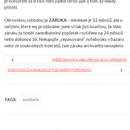
procesorem za 8 tisíc není žádné terno (ale o tom, až někdy
příště).
Obrovskou výhodou je
ZÁRUKA
– minimum je 12 měsíců, ale u
zařízení, které my prodáváme, jsme si tak jisti kvalitou, že Vám
záruku za téměř zanedbatelný poplatek rozšíříme na 24 měsíců
nebo dokonce 36. Nekupujte „repasované“ notebooky v bazaru
nebo ze soukromých inzerátů, tam záruku ani kvalitu nenajdete.
SNĚŽENKOVÁ A JABLOŇOVÁ JSOU OPRAVENÉ
VODOVOD ČI KANALIZACE POD VAŠÍM POZEMKEM?
TAGS:
počítače