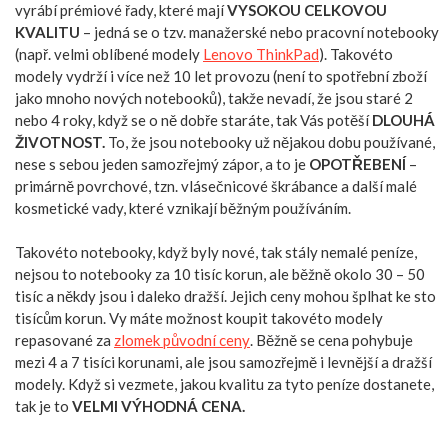
vyrábí prémiové řady, které mají
VYSOKOU CELKOVOU
KVALITU
– jedná se o tzv. manažerské nebo pracovní notebooky
(např. velmi oblíbené modely
Lenovo ThinkPad
). Takovéto
modely vydrží i více než 10 let provozu (není to spotřební zboží
jako mnoho nových notebooků), takže nevadí, že jsou staré 2
nebo 4 roky, když se o ně dobře staráte, tak Vás potěší
DLOUHÁ
ŽIVOTNOST.
To, že jsou notebooky už nějakou dobu používané,
nese s sebou jeden samozřejmý zápor, a to je
OPOTŘEBENÍ
–
primárně povrchové, tzn. vlásečnicové škrábance a další malé
kosmetické vady, které vznikají běžným používáním.
Takovéto notebooky, když byly nové, tak stály nemalé peníze,
nejsou to notebooky za 10 tisíc korun, ale běžně okolo 30 – 50
tisíc a někdy jsou i daleko dražší. Jejich ceny mohou šplhat ke sto
tisícům korun. Vy máte možnost koupit takovéto modely
repasované za
zlomek původní ceny
. Běžně se cena pohybuje
mezi 4 a 7 tisíci korunami, ale jsou samozřejmě i levnější a dražší
modely. Když si vezmete, jakou kvalitu za tyto peníze dostanete,
tak je to
VELMI VÝHODNÁ CENA.