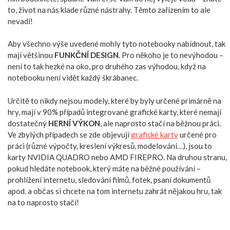
to, život na nás klade různé nástrahy. Těmto zařízením to ale
nevadí!
Aby všechno výše uvedené mohly tyto notebooky nabídnout, tak
mají většinou
FUNKČNÍ DESIGN.
Pro někoho je to nevýhodou –
není to tak hezké na oko, pro druhého zas výhodou, když na
notebooku není vidět každý škrábanec.
Určitě to nikdy nejsou modely, které by byly určené primárně na
hry, mají v 90% případů integrované grafické karty, které nemají
dostatečný
HERNÍ VÝKON
, ale naprosto stačí na běžnou práci.
Ve zbylých případech se zde objevují
grafické karty
určené pro
práci (různé výpočty, kreslení výkresů, modelování…), jsou to
karty NVIDIA QUADRO nebo AMD FIREPRO. Na druhou stranu,
pokud hledáte notebook, který máte na běžné používání –
prohlížení internetu, sledování filmů, fotek, psaní dokumentů
apod. a občas si chcete na tom internetu zahrát nějakou hru, tak
na to naprosto stačí!