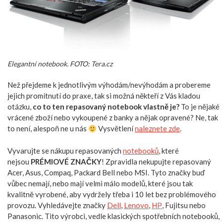
Elegantní notebook. FOTO: Tera.cz
Než přejdeme k jednotlivým výhodám/nevýhodám a probereme
jejich promítnutí do praxe, tak si možná někteří z Vás kladou
otázku,
co to ten repasovaný notebook vlastně je?
To je nějaké
vrácené zboží nebo vykoupené z banky a nějak opravené? Ne, tak
to není, alespoň ne u nás
Vysvětlení
naleznete zde
.
Vyvarujte se nákupu repasovaných
notebooků
, které
nejsou
PRÉMIOVÉ ZNAČKY
! Zpravidla nekupujte repasovaný
Acer, Asus, Compaq, Packard Bell nebo MSI. Tyto značky buď
vůbec nemají, nebo mají velmi málo modelů, které jsou tak
kvalitně vyrobené, aby vydržely třeba i 10 let bez problémového
provozu. Vyhledávejte značky
Dell
,
Lenovo
,
HP
, Fujitsu nebo
Panasonic. Tito výrobci, vedle klasických spotřebních notebooků,