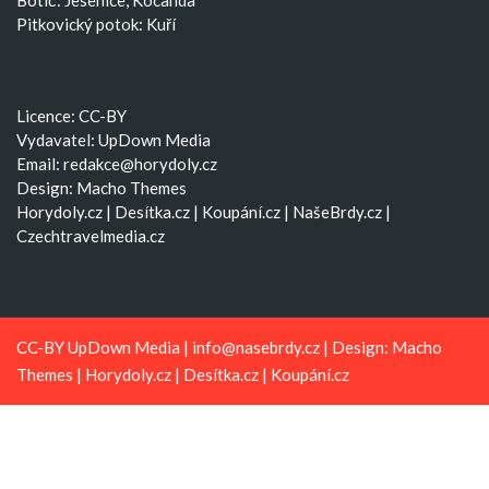
Pitkovický potok: Kuří
Licence: CC-BY
Vydavatel: UpDown Media
Email:
redakce@horydoly.cz
Design:
Macho Themes
Horydoly.cz
|
Desítka.cz
|
Koupání.cz
|
NašeBrdy.cz
|
Czechtravelmedia.cz
CC-BY UpDown Media |
info@nasebrdy.cz
| Design:
Macho
Themes
|
Horydoly.cz
|
Desítka.cz
|
Koupání.cz