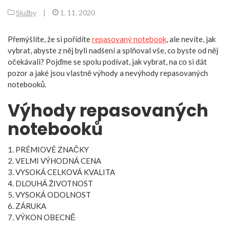
Služby
|
1. 11. 2020
Přemýšlíte, že si pořídíte
repasovaný notebook
, ale nevíte, jak
vybrat, abyste z něj byli nadšení a splňoval vše, co byste od něj
očekávali? Pojďme se spolu podívat, jak vybrat, na co si dát
pozor a jaké jsou vlastně výhody a nevýhody repasovaných
notebooků.
Výhody repasovaných
notebooků
1. PRÉMIOVÉ ZNAČKY
2. VELMI VÝHODNÁ CENA
3. VYSOKÁ CELKOVÁ KVALITA
4. DLOUHÁ ŽIVOTNOST
5. VYSOKÁ ODOLNOST
6. ZÁRUKA
7. VÝKON OBECNĚ