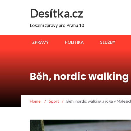
Desítka.cz
Lokální zprávy pro Prahu 10
ZPRÁVY
POLITIKA
SLUŽBY
Běh, nordic walking
Home
/
Sport
/
Běh, nordic walking a jóga v Maleši