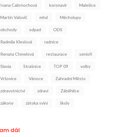
Ivana Cabrnochová
koronavir
Malešice
Martin Valovič
mhd
Měcholupy
obchody
odpad
ODS
Radmila Kleslová
radnice
Renata Chmelová
restaurace
senioři
Slavia
Strašnice
TOP 09
volby
Vršovice
Vánoce
Zahradní Město
zdravotnictví
zdraví
Záběhlice
zákony
zátoka sviní
školy
am dál