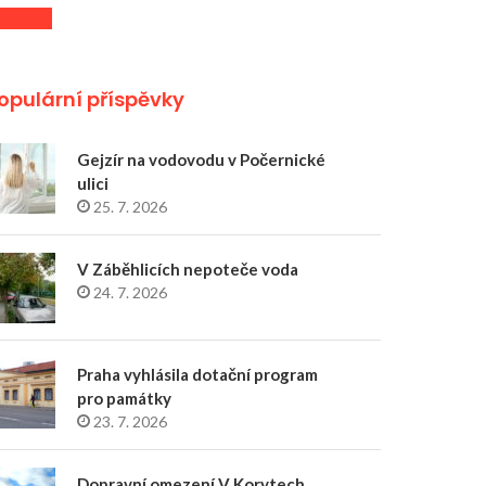
opulární příspěvky
Gejzír na vodovodu v Počernické
ulici
25. 7. 2026
V Záběhlicích nepoteče voda
24. 7. 2026
Praha vyhlásila dotační program
pro památky
23. 7. 2026
Dopravní omezení V Korytech