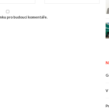
ránku pro budoucí komentáře.
N
G
V
P