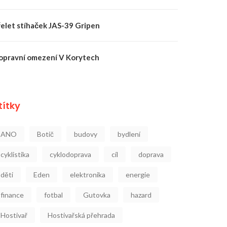
řelet stíhaček JAS-39 Gripen
opravní omezení V Korytech
títky
ANO
Botič
budovy
bydlení
cyklistika
cyklodoprava
cíl
doprava
děti
Eden
elektronika
energie
finance
fotbal
Gutovka
hazard
Hostivař
Hostivařská přehrada