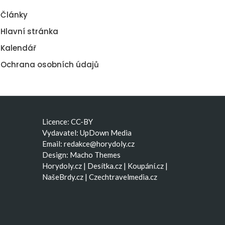
Články
Hlavní stránka
Kalendář
Ochrana osobních údajů
Licence: CC-BY
Vydavatel: UpDown Media
Email:
redakce@horydoly.cz
Design:
Macho Themes
Horydoly.cz
|
Desítka.cz
|
Koupání.cz
|
NašeBrdy.cz
|
Czechtravelmedia.cz