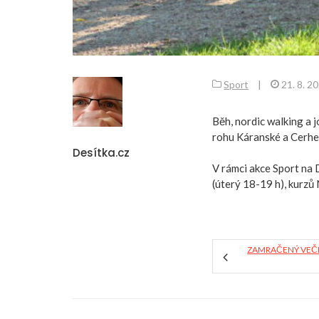
Sport
|
21. 8. 2
Běh, nordic walking a 
rohu Káranské a Cerhen
Desítka.cz
V rámci akce Sport na 
(úterý 18-19 h), kurzů
ZAMRAČENÝ VEČE