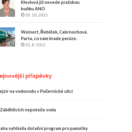
Kleslová již nevede pražskou
buňku ANO
29. 10. 2015
Weinert, Řebíček, Cabrnochová.
Parta, co nám krade peníze.
21. 8. 2012
ejnovější příspěvky
ejzír na vodovodu v Počernické ulici
 Záběhlicích nepoteče voda
raha vyhlásila dotační program pro památky