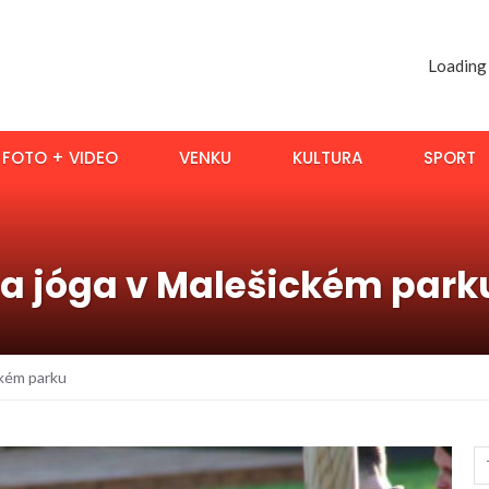
Loading
FOTO + VIDEO
VENKU
KULTURA
SPORT
 a jóga v Malešickém park
ckém parku