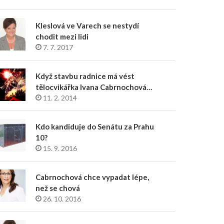
Kleslová ve Varech se nestydí
chodit mezi lidi
7. 7. 2017
Když stavbu radnice má vést
tělocvikářka Ivana Cabrnochová…
11. 2. 2014
Kdo kandiduje do Senátu za Prahu
10?
15. 9. 2016
Cabrnochová chce vypadat lépe,
než se chová
26. 10. 2016