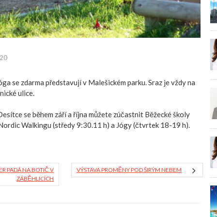
020
jóga se zdarma představují v Malešickém parku. Sraz je vždy na
ické ulice.
Desítce se během září a října můžete zúčastnit Běžecké školy
 Nordic Walkingu (středy 9:30.11 h) a Jógy (čtvrtek 18-19 h).
R PADÁ NA BOTIČ V
VÝSTAVA PROMĚNY POD ŠIRÝM NEBEM
ZÁBĚHLICÍCH