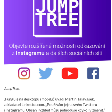
JumpTree.
„Funguje na desktopu i mobilu,“ uvádí Martin Talavášek,
zakladatel Linketica.com. „Používám jej na svém Twitteru
i Instagramu. Obsah i vzhled můžu jednoduše kdykoliv změnit.“