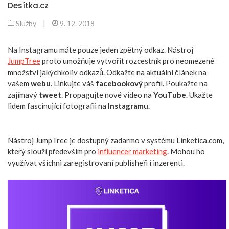
Desítka.cz
Služby
|
9. 12. 2018
Na Instagramu máte pouze jeden zpětný odkaz. Nástroj
JumpTree
proto umožňuje vytvořit rozcestník pro neomezené
množství jakýchkoliv odkazů. Odkažte na aktuální článek na
vašem
webu
. Linkujte váš
facebookový
profil. Poukažte na
zajímavý
tweet
. Propagujte nové video na
YouTube
. Ukažte
lidem fascinující fotografii na
Instagramu
.
Nástroj JumpTree je dostupný zadarmo v systému Linketica.com,
který slouží především pro
influencer marketing
. Mohou ho
využívat všichni zaregistrovaní publisheři i inzerenti.