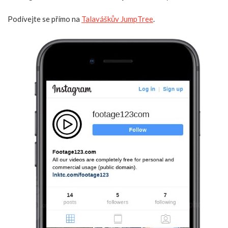
Podívejte se přímo na
Talaváškův JumpTree
.