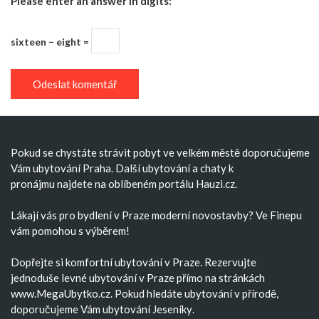
Please enter an answer in digits:
sixteen − eight =
Pokud se chystáte strávit pobyt ve velkém městě doporučujeme
Vám
ubytování Praha
. Další
ubytování
a
chaty k
pronájmu
najdete na oblíbeném portálu Hauzi.cz.
Lákají vás pro bydlení v Praze moderní
novostavby
? Ve Finepu
vám pomohou s výběrem!
Dopřejte si komfortní
ubytování v Praze
. Rezervujte
jednoduše
levné ubytování v Praze
přímo na stránkách
www.MegaUbytko.cz. Pokud hledáte ubytování v přírodě,
doporučujeme Vám
ubytování Jeseníky
.