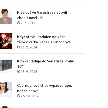
Kleslová ve Varech se nestydí
chodit mezi lidi
7. 7. 2017
Když stavbu radnice má vést
tělocvikářka Ivana Cabrnochová…
11. 2. 2014
Kdo kandiduje do Senátu za Prahu
10?
15. 9. 2016
Cabrnochová chce vypadat lépe,
než se chová
26. 10. 2016