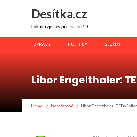
Desítka.cz
Lokální zprávy pro Prahu 10
ZPRÁVY
POLITIKA
SLUŽBY
Libor Engelthaler: T
Home
/
Nezařazené
/
Libor Engelthaler: TEDxSolid