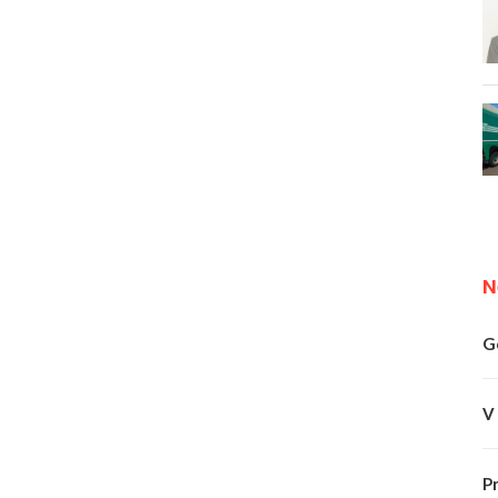
N
G
V
P