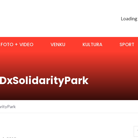
Loading
FOTO + VIDEO
VENKU
KULTURA
SPORT
EDxSolidarityPark
arityPark