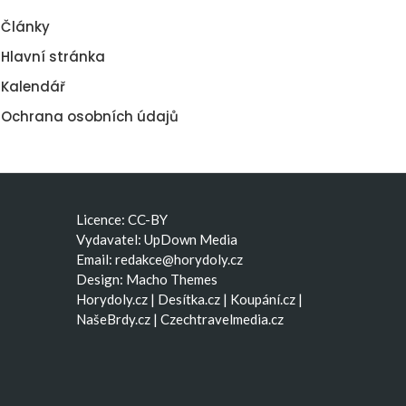
Články
Hlavní stránka
Kalendář
Ochrana osobních údajů
Licence: CC-BY
Vydavatel: UpDown Media
Email:
redakce@horydoly.cz
Design:
Macho Themes
Horydoly.cz
|
Desítka.cz
|
Koupání.cz
|
NašeBrdy.cz
|
Czechtravelmedia.cz