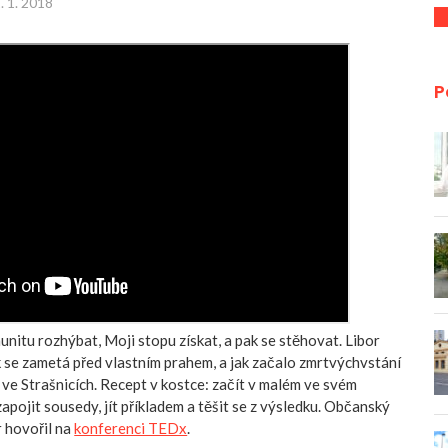
. 1. 2018
P
unitu rozhýbat, Moji stopu získat, a pak se stěhovat. Libor
k se zametá před vlastním prahem, a jak začalo zmrtvýchvstání
 ve Strašnicích. Recept v kostce: začít v malém ve svém
apojit sousedy, jít příkladem a těšit se z výsledku. Občanský
r hovořil na
konferenci TEDx
.