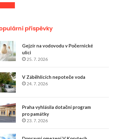
opulární příspěvky
Gejzír na vodovodu v Počernické
ulici
25. 7. 2026
V Záběhlicích nepoteče voda
24. 7. 2026
Praha vyhlásila dotační program
pro památky
23. 7. 2026
Dopravní omezení V Korytech