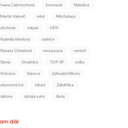
Ivana Cabrnochová
koronavir
Malešice
Martin Valovič
mhd
Měcholupy
obchody
odpad
ODS
Radmila Kleslová
radnice
Renata Chmelová
restaurace
senioři
Slavia
Strašnice
TOP 09
volby
Vršovice
Vánoce
Zahradní Město
zdravotnictví
zdraví
Záběhlice
zákony
zátoka sviní
školy
am dál