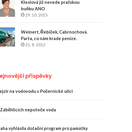
Kleslová již nevede pražskou
buňku ANO
29. 10. 2015
Weinert, Řebíček, Cabrnochová.
Parta, co nám krade peníze.
21. 8. 2012
ejnovější příspěvky
ejzír na vodovodu v Počernické ulici
 Záběhlicích nepoteče voda
raha vyhlásila dotační program pro památky