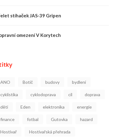
řelet stíhaček JAS-39 Gripen
opravní omezení V Korytech
títky
ANO
Botič
budovy
bydlení
cyklistika
cyklodoprava
cíl
doprava
děti
Eden
elektronika
energie
finance
fotbal
Gutovka
hazard
Hostivař
Hostivařská přehrada