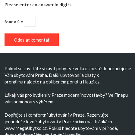
Please enter an answer in digits:
four × 4 =
Pokud se chystáte strávit pobyt ve velkém městě doporučujeme
Vám
ubytování Praha
. Další
ubytování
a
chaty k
pronájmu
najdete na oblíbeném portálu Hauzi.cz.
Lákají vás pro bydlení v Praze moderní
novostavby
? Ve Finepu
vám pomohou s výběrem!
Dopřejte si komfortní
ubytování v Praze
. Rezervujte
jednoduše
levné ubytování v Praze
přímo na stránkách
www.MegaUbytko.cz. Pokud hledáte ubytování v přírodě,
doporučujeme Vám
ubytování Jeseníky
.