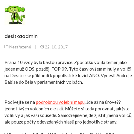
desitkaadmin
Nezařazené
|
22. 10. 2017
Praha 10 vždy byla baštou pravice. Zpočátku volila téměř jako
jeden muž ODS, později TOP 09. Tyto časy ovšem minuly a voliči
na Desítce se přiklonili k populistické levici ANO. Vynesli Andreje
Babiše do čela v parlamentních volbách.
Podívejte se na
podrobnou volební mapu
. Jde až na úrove??
jednotlivých volebních okrsků. Můžete si tedy porovnat, jak jste
volili vy a jak vaši sousedé. Samozřejmě nejde zjistit jména voličů,
ale pouze počty odevzdaných hlasů pro jednotlivé strany.