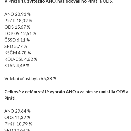
V Praze 10 zvítězilo ANO, následovali ho Piráti a ODS.
ANO 20,91 %
Piráti 18,02 %
ODS 15,67 %
TOP 09 12,51 %
ČSSD 6,11 %
SPD 5,77 %
KSČM 4,78 %
KDU-ČSL 4,62 %
STAN 4,49 %
Volební účast byla 65,38 %
Celkově v celém státě vyhrálo ANO a za ním se umístila ODS a
Piráti.
ANO 29,64 %
ODS 11,32 %
Piráti 10,79 %
SPD 10,64 %