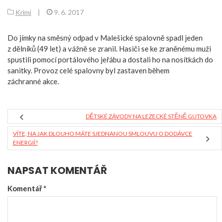
Krimi
|
9. 6. 2017
Do jímky na směsný odpad v Malešické spalovně spadl jeden
z dělníků (49 let) a vážně se zranil. Hasiči se ke zraněnému muži
spustili pomocí portálového jeřábu a dostali ho na nosítkách do
sanitky. Provoz celé spalovny byl zastaven během
záchranné akce.
DĚTSKÉ ZÁVODY NA LEZECKÉ STĚNĚ GUTOVKA
VÍTE, NA JAK DLOUHO MÁTE SJEDNANOU SMLOUVU O DODÁVCE
ENERGIÍ?
NAPSAT KOMENTÁŘ
Komentář
*