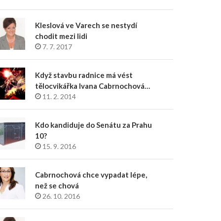
Kleslová ve Varech se nestydí
chodit mezi lidi
7. 7. 2017
Když stavbu radnice má vést
tělocvikářka Ivana Cabrnochová…
11. 2. 2014
Kdo kandiduje do Senátu za Prahu
10?
15. 9. 2016
Cabrnochová chce vypadat lépe,
než se chová
26. 10. 2016