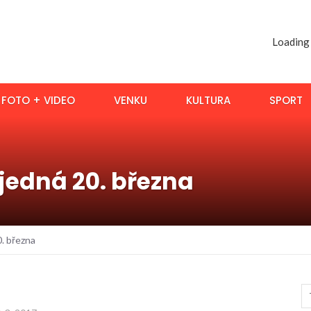
Loading
FOTO + VIDEO
VENKU
KULTURA
SPORT
 jedná 20. března
0. března