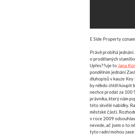
E Side Property oznam
Právě probíhá jednání 
o prodělaných stamilio
Upřes??uje to
Jana Ko
pondělním jednání Zas
dluhopisů v kauze Key 
by někdo chtěl koupit 
nechce prodat za 100 
právníka, který nám po
této skvělé nabídky. Ra
městské části. Rozhodnu
v roce 2009 odsouhlasil
nevede, ač jsem o to ně
tyto radní mohou zase 