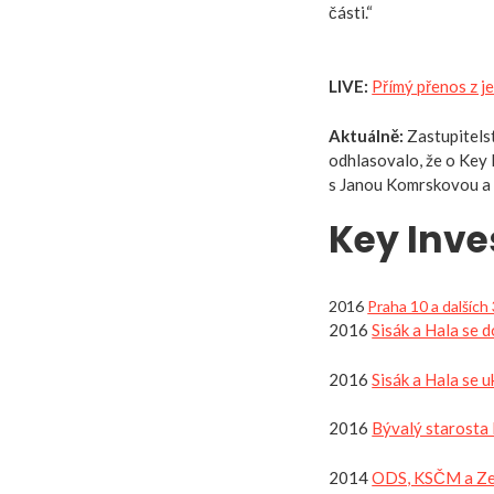
části.“
LIVE:
Přímý přenos z j
Aktuálně:
Zastupitels
odhlasovalo, že o Key
s Janou Komrskovou a od
Key Inve
2016
Praha 10 a dalšíc
2016
Sisák a Hala se d
2016
Sisák a Hala se uk
2016
Bývalý starosta 
2014
ODS, KSČM a Zele