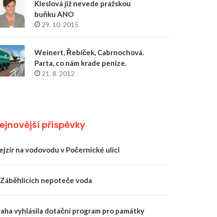
Kleslová již nevede pražskou
buňku ANO
29. 10. 2015
Weinert, Řebíček, Cabrnochová.
Parta, co nám krade peníze.
21. 8. 2012
ejnovější příspěvky
ejzír na vodovodu v Počernické ulici
 Záběhlicích nepoteče voda
raha vyhlásila dotační program pro památky