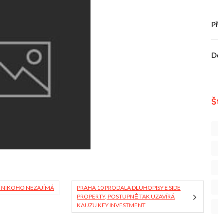
P
D
Š
 NIKOHO NEZAJÍMÁ
PRAHA 10 PRODALA DLUHOPISY E SIDE
PROPERTY, POSTUPNĚ TAK UZAVÍRÁ
KAUZU KEY INVESTMENT