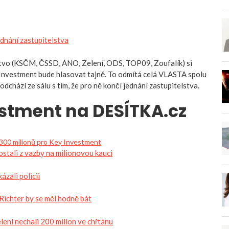
ednání zastupitelstva
tvo (KSČM, ČSSD, ANO, Zelení, ODS, TOP09, Zoufalík) si
 Investment bude hlasovat tajně. To odmítá celá VLASTA spolu
chází ze sálu s tím, že pro ně končí jednání zastupitelstva.
stment na DESÍTKA.cz
h 300 milionů pro Key Investment
ostali z vazby na milionovou kauci
ázali policii
Richter by se měl hodně bát
ní nechali 200 milion ve chřtánu