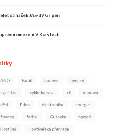
řelet stíhaček JAS-39 Gripen
opravní omezení V Korytech
títky
ANO
Botič
budovy
bydlení
cyklistika
cyklodoprava
cíl
doprava
děti
Eden
elektronika
energie
finance
fotbal
Gutovka
hazard
Hostivař
Hostivařská přehrada