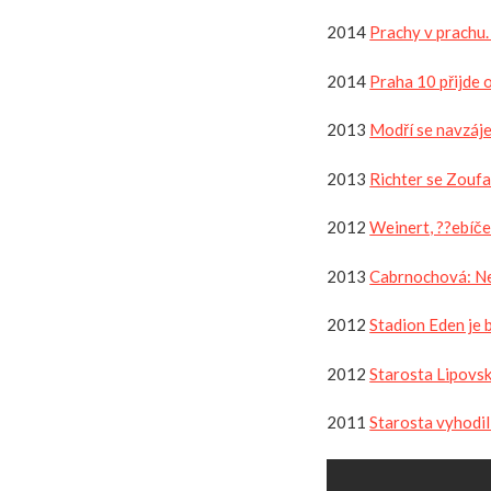
2014
Prachy v prachu.
2014
Praha 10 přijde 
2013
Modří se navzáje
2013
Richter se Zoufa
2012
Weinert, ??ebíče
2013
Cabrnochová: Ne
2012
Stadion Eden je 
2012
Starosta Lipovsk
2011
Starosta vyhodil