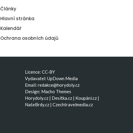
Články
Hlavní stránka
Kalendář
Ochrana osobních údajů
Licence: CC-BY
Vydavatel: UpDown Media
Email:
redakce@horydoly.cz
Design:
Macho Themes
Horydoly.cz
|
Desítka.cz
|
Koupání.cz
|
NašeBrdy.cz
|
Czechtravelmedia.cz