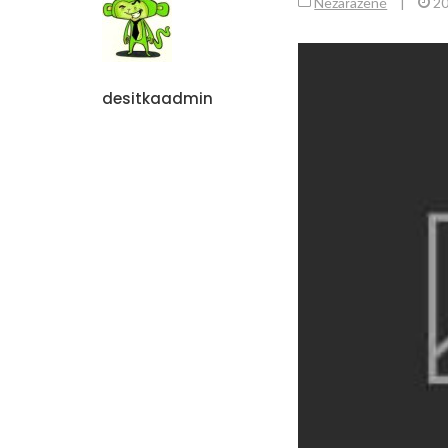
Nezařazené
|
20
desitkaadmin