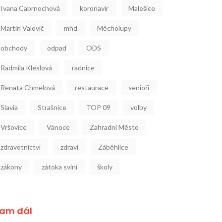
Ivana Cabrnochová
koronavir
Malešice
Martin Valovič
mhd
Měcholupy
obchody
odpad
ODS
Radmila Kleslová
radnice
Renata Chmelová
restaurace
senioři
Slavia
Strašnice
TOP 09
volby
Vršovice
Vánoce
Zahradní Město
zdravotnictví
zdraví
Záběhlice
zákony
zátoka sviní
školy
am dál