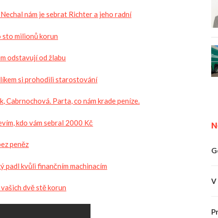
 Nechal nám je sebrat Richter a jeho radní
o sto milionů korun
m odstavují od žlabu
líkem si prohodili starostování
k, Cabrnochová. Parta, co nám krade peníze.
vím, kdo vám sebral 2000 Kč
N
bez peněz
G
ý padl kvůli finančním machinacím
V
 vašich dvě stě korun
P