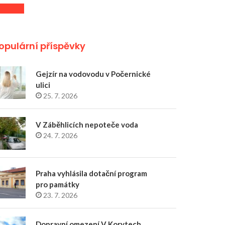
opulární příspěvky
Gejzír na vodovodu v Počernické
ulici
25. 7. 2026
V Záběhlicích nepoteče voda
24. 7. 2026
Praha vyhlásila dotační program
pro památky
23. 7. 2026
Dopravní omezení V Korytech