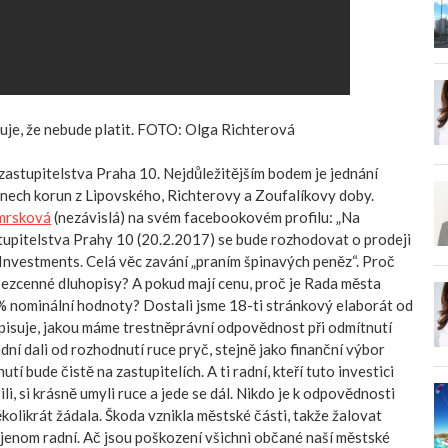
uje, že nebude platit. FOTO: Olga Richterová
zastupitelstva Praha 10. Nejdůležitějším bodem je jednání
nech korun z Lipovského, Richterovy a Zoufalíkovy doby.
mrsková
(nezávislá) na svém facebookovém profilu: „Na
tupitelstva Prahy 10 (20.2.2017) se bude rozhodovat o prodeji
Investments. Celá věc zavání „praním špinavých peněz“. Proč
bezcenné dluhopisy? A pokud mají cenu, proč je Rada města
% nominální hodnoty? Dostali jsme 18-ti stránkový elaborát od
pisuje, jakou máme trestněprávní odpovědnost při odmítnutí
dní dali od rozhodnutí ruce pryč, stejně jako finanční výbor
tí bude čistě na zastupitelích. A ti radní, kteří tuto investici
i, si krásně umyli ruce a jede se dál. Nikdo je k odpovědnosti
kolikrát žádala. Škoda vznikla městské části, takže žalovat
jenom radní. Ač jsou poškození všichni občané naší městské