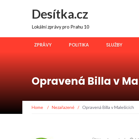
Desítka.cz
Lokální zprávy pro Prahu 10
ZPRÁVY
POLITIKA
SLUŽBY
Opravená Billa v Ma
Home
/
Nezařazené
/
Opravená Billa v Malešicích