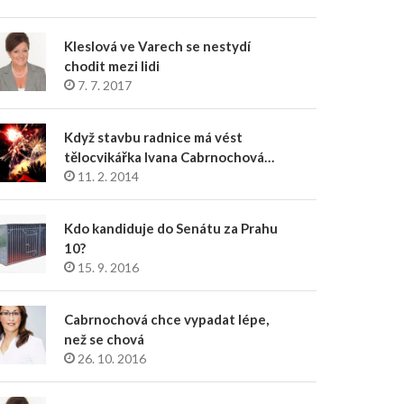
Kleslová ve Varech se nestydí
chodit mezi lidi
7. 7. 2017
Když stavbu radnice má vést
tělocvikářka Ivana Cabrnochová…
11. 2. 2014
Kdo kandiduje do Senátu za Prahu
10?
15. 9. 2016
Cabrnochová chce vypadat lépe,
než se chová
26. 10. 2016