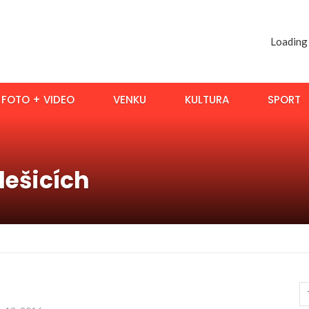
Loading
FOTO + VIDEO
VENKU
KULTURA
SPORT
lešicích