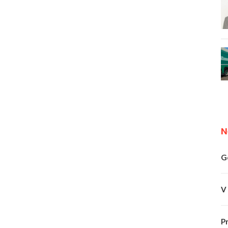
N
G
V
P