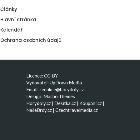
Články
Hlavní stránka
Kalendář
Ochrana osobních údajů
Licence: CC-BY
Vydavatel: UpDown Media
Email:
redakce@horydoly.cz
Design:
Macho Themes
Horydoly.cz
|
Desítka.cz
|
Koupání.cz
|
NašeBrdy.cz
|
Czechtravelmedia.cz