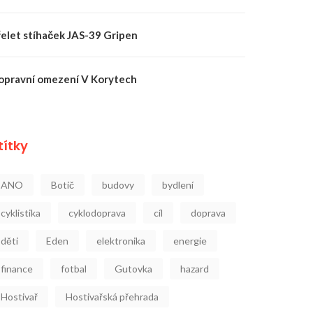
řelet stíhaček JAS-39 Gripen
opravní omezení V Korytech
títky
ANO
Botič
budovy
bydlení
cyklistika
cyklodoprava
cíl
doprava
děti
Eden
elektronika
energie
finance
fotbal
Gutovka
hazard
Hostivař
Hostivařská přehrada