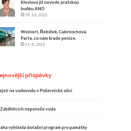
Kleslová již nevede pražskou
buňku ANO
29. 10. 2015
Weinert, Řebíček, Cabrnochová.
Parta, co nám krade peníze.
21. 8. 2012
ejnovější příspěvky
ejzír na vodovodu v Počernické ulici
 Záběhlicích nepoteče voda
raha vyhlásila dotační program pro památky