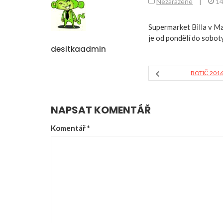
Nezařazené
|
14
Supermarket Billa v Ma
je od pondělí do soboty
desitkaadmin
BOTIČ 201
NAPSAT KOMENTÁŘ
Komentář
*