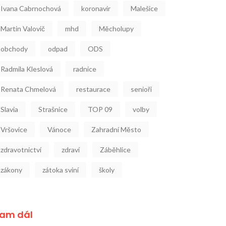
Ivana Cabrnochová
koronavir
Malešice
Martin Valovič
mhd
Měcholupy
obchody
odpad
ODS
Radmila Kleslová
radnice
Renata Chmelová
restaurace
senioři
Slavia
Strašnice
TOP 09
volby
Vršovice
Vánoce
Zahradní Město
zdravotnictví
zdraví
Záběhlice
zákony
zátoka sviní
školy
am dál