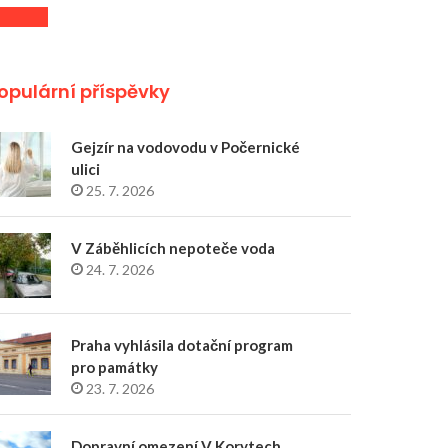
opulární příspěvky
Gejzír na vodovodu v Počernické
ulici
25. 7. 2026
V Záběhlicích nepoteče voda
24. 7. 2026
Praha vyhlásila dotační program
pro památky
23. 7. 2026
Dopravní omezení V Korytech