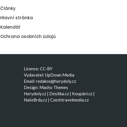
Články
Hlavní stránka
Kalendář
Ochrana osobních údajů
Licence: CC-BY
Vydavatel: UpDown Media
Email:
redakce@horydoly.cz
Design:
Macho Themes
Horydoly.cz
|
Desítka.cz
|
Koupání.cz
|
NašeBrdy.cz
|
Czechtravelmedia.cz