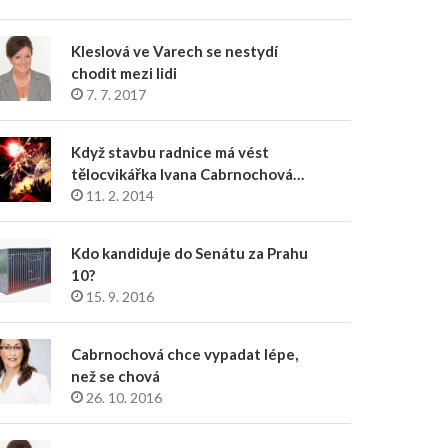
Kleslová ve Varech se nestydí
chodit mezi lidi
7. 7. 2017
Když stavbu radnice má vést
tělocvikářka Ivana Cabrnochová…
11. 2. 2014
Kdo kandiduje do Senátu za Prahu
10?
15. 9. 2016
Cabrnochová chce vypadat lépe,
než se chová
26. 10. 2016