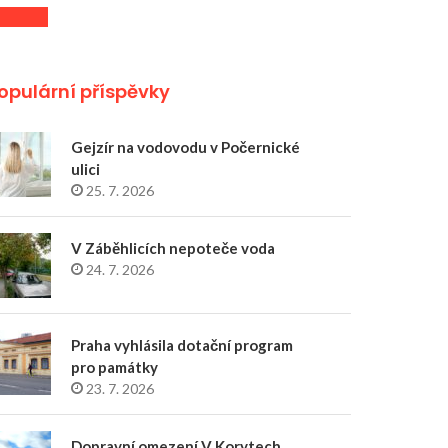
opulární příspěvky
Gejzír na vodovodu v Počernické
ulici
25. 7. 2026
V Záběhlicích nepoteče voda
24. 7. 2026
Praha vyhlásila dotační program
pro památky
23. 7. 2026
Dopravní omezení V Korytech