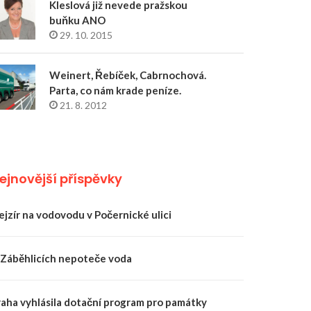
Kleslová již nevede pražskou
buňku ANO
29. 10. 2015
Weinert, Řebíček, Cabrnochová.
Parta, co nám krade peníze.
21. 8. 2012
ejnovější příspěvky
ejzír na vodovodu v Počernické ulici
 Záběhlicích nepoteče voda
raha vyhlásila dotační program pro památky