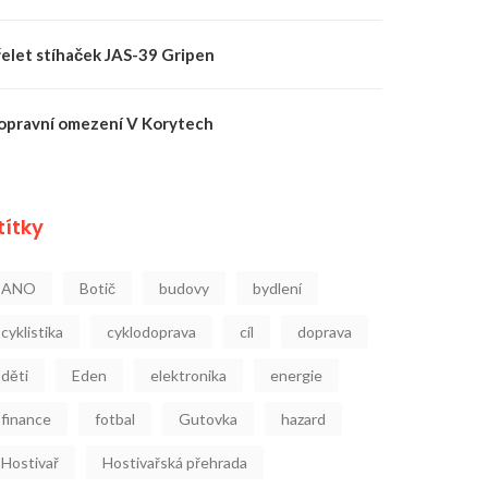
řelet stíhaček JAS-39 Gripen
opravní omezení V Korytech
títky
ANO
Botič
budovy
bydlení
cyklistika
cyklodoprava
cíl
doprava
děti
Eden
elektronika
energie
finance
fotbal
Gutovka
hazard
Hostivař
Hostivařská přehrada