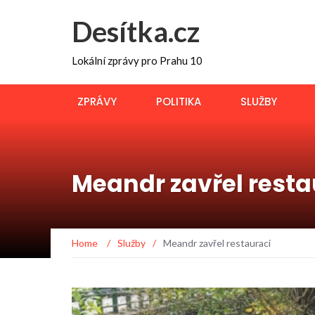
Desítka.cz
Lokální zprávy pro Prahu 10
ZPRÁVY
POLITIKA
SLUŽBY
Meandr zavřel resta
Home
/
Služby
/
Meandr zavřel restauraci