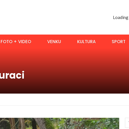
Loading
FOTO + VIDEO
VENKU
KULTURA
SPORT
uraci