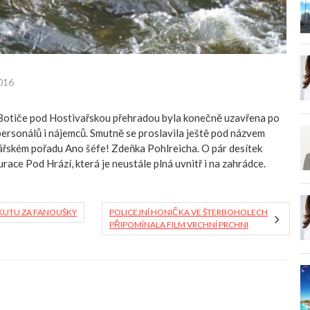
2016
otiče pod Hostivařskou přehradou byla konečně uzavřena po
personálů i nájemců. Smutně se proslavila ještě pod názvem
ářském pořadu Ano šéfe! Zdeňka Pohlreicha. O pár desítek
race Pod Hrází, která je neustále plná uvnitř i na zahrádce.
OKUTU ZA FANOUŠKY
POLICEJNÍ HONIČKA VE ŠTERBOHOLECH
PŘIPOMÍNALA FILM VRCHNÍ PRCHNI