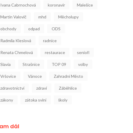
Ivana Cabrnochová
koronavir
Malešice
Martin Valovič
mhd
Měcholupy
obchody
odpad
ODS
Radmila Kleslová
radnice
Renata Chmelová
restaurace
senioři
Slavia
Strašnice
TOP 09
volby
Vršovice
Vánoce
Zahradní Město
zdravotnictví
zdraví
Záběhlice
zákony
zátoka sviní
školy
am dál