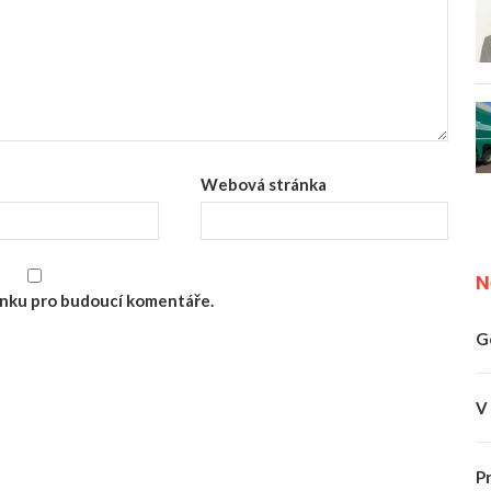
Webová stránka
N
ránku pro budoucí komentáře.
G
V
P