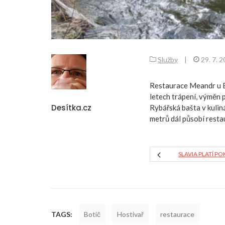
Služby
|
29. 7. 
Restaurace Meandr u B
letech trápení, výměn 
Desítka.cz
Rybářská bašta v kulin
metrů dál působí restau
SLAVIA PLATÍ P
TAGS:
Botič
Hostivař
restaurace