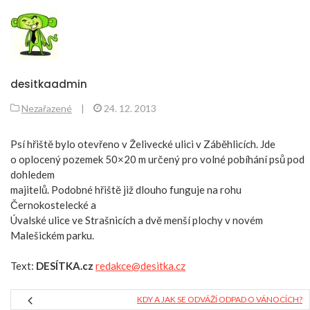
desitkaadmin
Nezařazené
|
24. 12. 2013
Psí hřiště bylo otevřeno v Želivecké ulici v Záběhlicích. Jde
o oplocený pozemek 50×20 m určený pro volné pobíhání psů pod
dohledem
majitelů. Podobné hřiště již dlouho funguje na rohu
Černokostelecké a
Úvalské ulice ve Strašnicích a dvě menší plochy v novém
Malešickém parku.
Text:
DESÍTKA.cz
redakce@
desitka.cz
KDY A JAK SE ODVÁŽÍ ODPAD O VÁNOCÍCH?