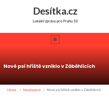
Desítka.cz
Lokální zprávy pro Prahu 10
Nové psí hřiště vzniklo v Záběhlicích
Home
/
Nezařazené
/
Nové psí hřiště vzniklo v Záběhlicích