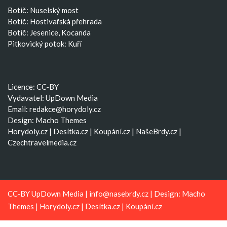
Botič: Nuselský most
Botič: Hostivařská přehrada
Botič: Jesenice, Kocanda
Pitkovický potok: Kuří
Licence: CC-BY
Vydavatel: UpDown Media
Email:
redakce@horydoly.cz
Design:
Macho Themes
Horydoly.cz
|
Desítka.cz
|
Koupání.cz
|
NašeBrdy.cz
|
Czechtravelmedia.cz
CC-BY UpDown Media |
info@nasebrdy.cz
| Design:
Macho
Themes
|
Horydoly.cz
|
Desítka.cz
|
Koupání.cz