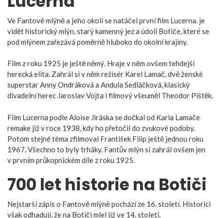
Lucerna
Ve Fantově mlýně a jeho okolí se natáčel první film Lucerna. je
vidět historický mlýn, starý kamenný jez a údolí Botiče, které se
pod mlýnem zařezává poměrně hluboko do okolní krajiny.
Film z roku 1925 je ještě němý. Hraje v něm ovšem tehdejší
herecká elita. Zahrál si v něm režisér Karel Lamač, dvě ženské
superstar Anny Ondráková a Andula Sedláčková, klasický
divadelní herec Jaroslav Vojta i filmový všeuměl Theodor Pištěk.
Film Lucerna podle Aloise Jiráska se dočkal od Karla Lamače
remake již v roce 1938, kdy ho přetočil do zvukové podoby.
Potom stejné téma zfilmoval František Filip ještě jednou roku
1967. Všechno to byly trháky. Fantův mlýn si zahrál ovšem jen
v prvním průkopnickém díle z roku 1925.
700 let historie na Botiči
Nejstarší zápis o Fantově mlýně pochází ze 16. století. Historici
však odhadují, že na Botiči mlel již ve 14. století.