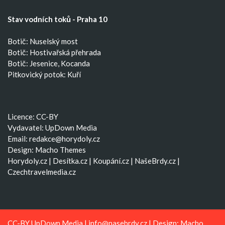
Stav vodních toků - Praha 10
Botič: Nuselský most
Botič: Hostivařská přehrada
Botič: Jesenice, Kocanda
Pitkovický potok: Kuří
Licence: CC-BY
Vydavatel: UpDown Media
Email:
redakce@horydoly.cz
Design:
Macho Themes
Horydoly.cz
|
Desítka.cz
|
Koupání.cz
|
NašeBrdy.cz
|
Czechtravelmedia.cz
CC-BY UpDown Media |
info@nasebrdy.cz
| Design:
Macho