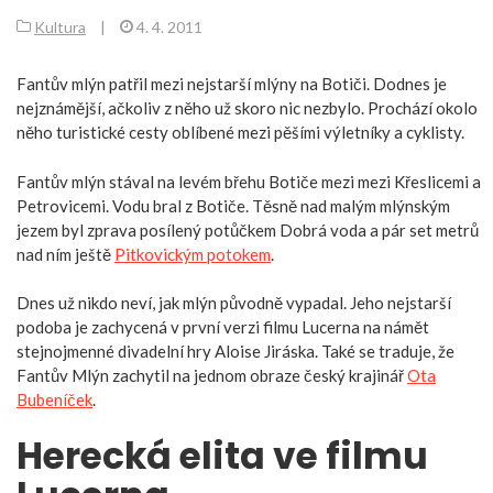
Kultura
|
4. 4. 2011
Fantův mlýn patřil mezi nejstarší mlýny na Botiči. Dodnes je
nejznámější, ačkoliv z něho už skoro nic nezbylo. Prochází okolo
něho turistické cesty oblíbené mezi pěšími výletníky a cyklisty.
Fantův mlýn stával na levém břehu Botiče mezi mezi Křeslicemi a
Petrovicemi. Vodu bral z Botiče. Těsně nad malým mlýnským
jezem byl zprava posílený potůčkem Dobrá voda a pár set metrů
nad ním ještě
Pitkovickým potokem
.
Dnes už nikdo neví, jak mlýn původně vypadal. Jeho nejstarší
podoba je zachycená v první verzi filmu Lucerna na námět
stejnojmenné divadelní hry Aloise Jiráska. Také se traduje, že
Fantův Mlýn zachytil na jednom obraze český krajinář
Ota
Bubeníček
.
Herecká elita ve filmu