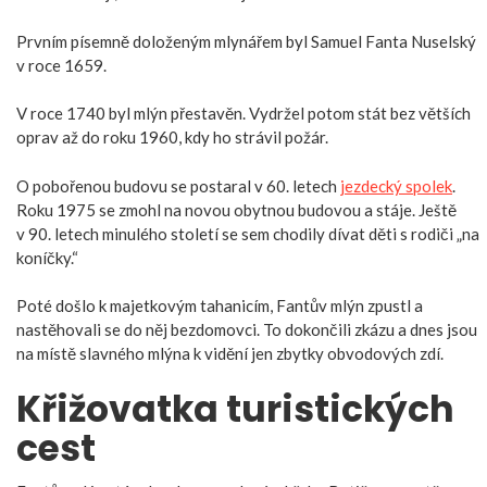
Prvním písemně doloženým mlynářem byl Samuel Fanta Nuselský
v roce 1659.
V roce 1740 byl mlýn přestavěn. Vydržel potom stát bez větších
oprav až do roku 1960, kdy ho strávil požár.
O pobořenou budovu se postaral v 60. letech
jezdecký spolek
.
Roku 1975 se zmohl na novou obytnou budovou a stáje. Ještě
v 90. letech minulého století se sem chodily dívat děti s rodiči „na
koníčky.“
Poté došlo k majetkovým tahanicím, Fantův mlýn zpustl a
nastěhovali se do něj bezdomovci. To dokončili zkázu a dnes jsou
na místě slavného mlýna k vidění jen zbytky obvodových zdí.
Křižovatka turistických
cest