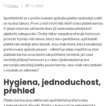
Politika
|
7. 2. 2026
Spotřebitelé se v preferovaném způsobu platby neshodují a dělí
se na dva tábory. První z nich tvoří lidé, kteří si bez plateb kartou
či jiným chytrým zařízením dnes již nedovedou představit
jakékoliv nakupování. Druhý tábor naopak preferuje hotovost,
protože fyzicky vidí obnos, který má v peněžence, a při každé
platbě tak sleduje jeho úbytek. Jsou však místa, která nenabízejí
preferovaný způsob placení – někteří prodejci nepřišli na chuť
platbám kartou a nevlastní tak potřebný terminál, jiní zase
nechtějí přijímat hotovost a v rámci zjednodušení práce
personálu umožňují platby pouze kartou. Jsou však tato jednání
v souladu se zákonem?
Hygiena, jednoduchost,
přehled
Platby kartou jsou některými spotřebiteli preferovány
z jednoduchých důvodů. Platba v hotovosti je nehygienická,