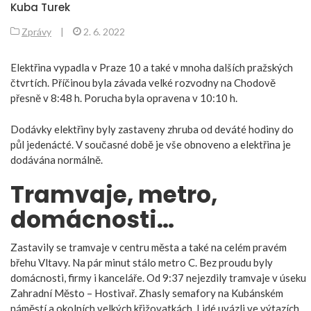
Kuba Turek
Zprávy
|
2. 6. 2022
Elektřina vypadla v Praze 10 a také v mnoha dalších pražských
čtvrtích. Příčinou byla závada velké rozvodny na Chodově
přesně v 8:48 h. Porucha byla opravena v 10:10 h.
Dodávky elektřiny byly zastaveny zhruba od deváté hodiny do
půl jedenácté. V současné době je vše obnoveno a elektřina je
dodávána normálně.
Tramvaje, metro,
domácnosti…
Zastavily se tramvaje v centru města a také na celém pravém
břehu Vltavy. Na pár minut stálo metro C. Bez proudu byly
domácnosti, firmy i kanceláře. Od 9:37 nejezdily tramvaje v úseku
Zahradní Město – Hostivař. Zhasly semafory na Kubánském
náměstí a okolních velkých křižovatkách. Lidé uvázli ve výtazích.