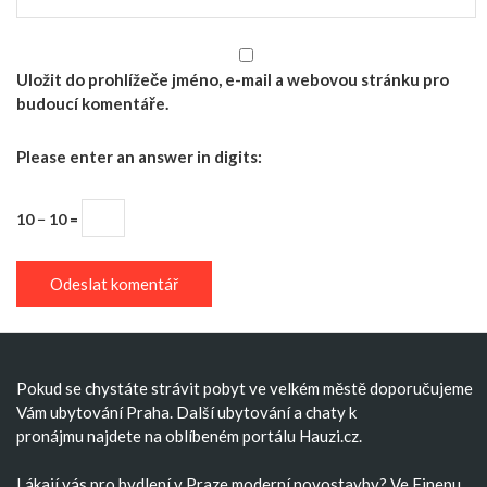
Uložit do prohlížeče jméno, e-mail a webovou stránku pro
budoucí komentáře.
Please enter an answer in digits:
10 − 10 =
Pokud se chystáte strávit pobyt ve velkém městě doporučujeme
Vám
ubytování Praha
. Další
ubytování
a
chaty k
pronájmu
najdete na oblíbeném portálu Hauzi.cz.
Lákají vás pro bydlení v Praze moderní
novostavby
? Ve Finepu