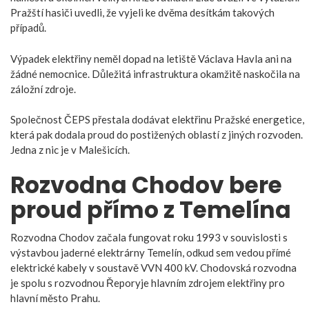
Pražští hasiči uvedli, že vyjeli ke dvěma desítkám takových
případů.
Výpadek elektřiny neměl dopad na letiště Václava Havla ani na
žádné nemocnice. Důležitá infrastruktura okamžitě naskočila na
záložní zdroje.
Společnost ČEPS přestala dodávat elektřinu Pražské energetice,
která pak dodala proud do postižených oblastí z jiných rozvoden.
Jedna z nic je v Malešicích.
Rozvodna Chodov bere
proud přímo z Temelína
Rozvodna Chodov začala fungovat roku 1993 v souvislosti s
výstavbou jaderné elektrárny Temelín, odkud sem vedou přímé
elektrické kabely v soustavě VVN 400 kV. Chodovská rozvodna
je spolu s rozvodnou Řeporyje hlavním zdrojem elektřiny pro
hlavní město Prahu.