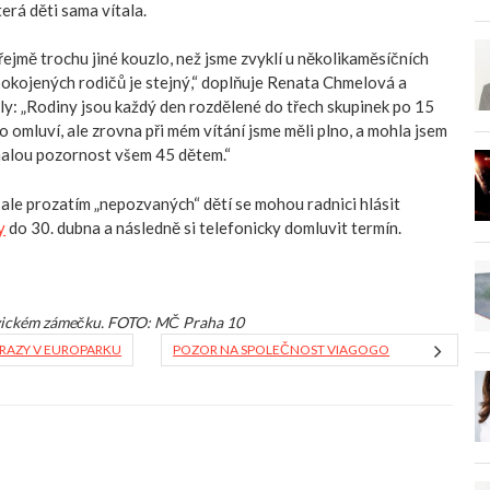
erá děti sama vítala.
jmě trochu jiné kouzlo, než jsme zvyklí u několikaměsíčních
pokojených rodičů je stejný,“ doplňuje Renata Chmelová a
ily: „Rodiny jsou každý den rozdělené do třech skupinek po 15
 omluví, ale zrovna při mém vítání jsme měli plno, a mohla jsem
malou pozornost všem 45 dětem.“
ale prozatím „nepozvaných“ dětí se mohou radnici hlásit
y
do 30. dubna a následně si telefonicky domluvit termín.
vickém zámečku. FOTO: MČ Praha 10
RAZY V EUROPARKU
POZOR NA SPOLEČNOST VIAGOGO