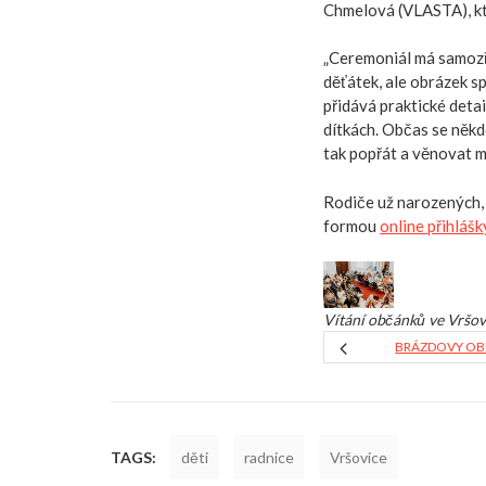
Chmelová (VLASTA), kt
„Ceremoniál má samozře
děťátek, ale obrázek s
přidává praktické deta
dítkách. Občas se někdo
tak popřát a věnovat 
Rodiče už narozených, 
formou
online přihlášk
Vítání občánků ve Vršo
BRÁZDOVY OB
TAGS:
děti
radnice
Vršovice