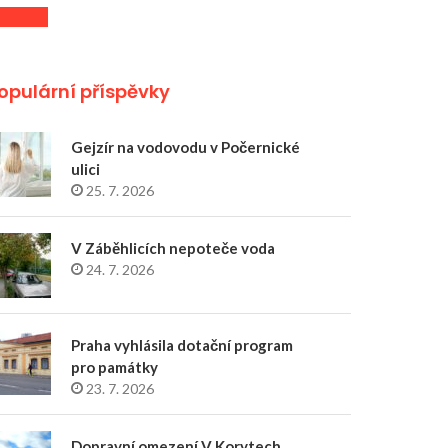
opulární příspěvky
Gejzír na vodovodu v Počernické
ulici
25. 7. 2026
V Záběhlicích nepoteče voda
24. 7. 2026
Praha vyhlásila dotační program
pro památky
23. 7. 2026
Dopravní omezení V Korytech