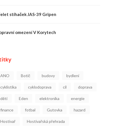
řelet stíhaček JAS-39 Gripen
opravní omezení V Korytech
títky
ANO
Botič
budovy
bydlení
cyklistika
cyklodoprava
cíl
doprava
děti
Eden
elektronika
energie
finance
fotbal
Gutovka
hazard
Hostivař
Hostivařská přehrada