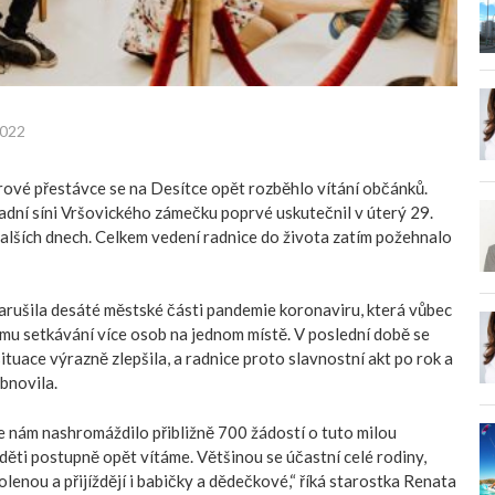
2022
ové přestávce se na Desítce opět rozběhlo vítání občánků.
řadní síni Vršovického zámečku poprvé uskutečnil v úterý 29.
dalších dnech. Celkem vedení radnice do života zatím požehnalo
arušila desáté městské části pandemie koronaviru, která vůbec
mu setkávání více osob na jednom místě. V poslední době se
ituace výrazně zlepšila, a radnice proto slavnostní akt po rok a
obnovila.
 nám nashromáždilo přibližně 700 žádostí o tuto milou
děti postupně opět vítáme. Většinou se účastní celé rodiny,
lenou a přijíždějí i babičky a dědečkové,“ říká starostka Renata