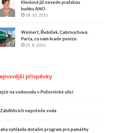
Kleslová již nevede pražskou
buňku ANO
29. 10. 2015
Weinert, Řebíček, Cabrnochová.
Parta, co nám krade peníze.
21. 8. 2012
ejnovější příspěvky
ejzír na vodovodu v Počernické ulici
 Záběhlicích nepoteče voda
raha vyhlásila dotační program pro památky