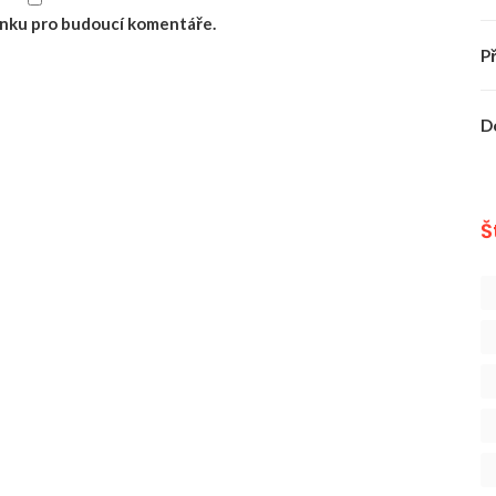
ránku pro budoucí komentáře.
P
D
Š