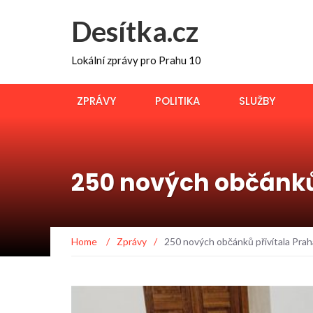
Desítka.cz
Lokální zprávy pro Prahu 10
ZPRÁVY
POLITIKA
SLUŽBY
250 nových občánků 
Home
/
Zprávy
/
250 nových občánků přivítala Prah