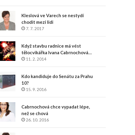
Kleslová ve Varech se nestydí
chodit mezi lidi
7. 7. 2017
Když stavbu radnice má vést
tělocvikářka Ivana Cabrnochová…
11. 2. 2014
Kdo kandiduje do Senátu za Prahu
10?
15. 9. 2016
Cabrnochová chce vypadat lépe,
než se chová
26. 10. 2016