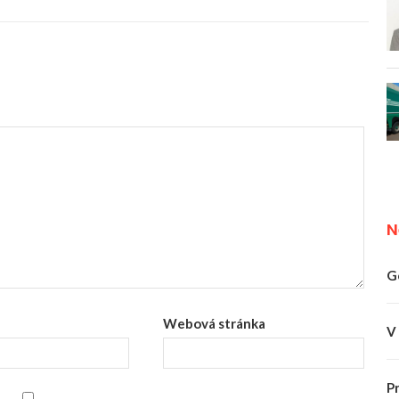
N
G
Webová stránka
V
P