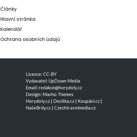
Články
Hlavní stránka
Kalendář
Ochrana osobních údajů
Licence: CC-BY
Vydavatel: UpDown Media
Email:
redakce@horydoly.cz
Design:
Macho Themes
Horydoly.cz
|
Desítka.cz
|
Koupání.cz
|
NašeBrdy.cz
|
Czechtravelmedia.cz