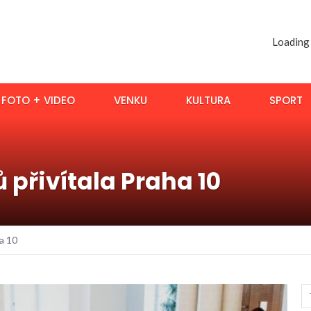
Loading
FOTO + VIDEO
VENKU
KULTURA
SPORT
přivítala Praha 10
a 10