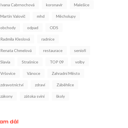
Ivana Cabrnochová
koronavir
Malešice
Martin Valovič
mhd
Měcholupy
obchody
odpad
ODS
Radmila Kleslová
radnice
Renata Chmelová
restaurace
senioři
Slavia
Strašnice
TOP 09
volby
Vršovice
Vánoce
Zahradní Město
zdravotnictví
zdraví
Záběhlice
zákony
zátoka sviní
školy
am dál