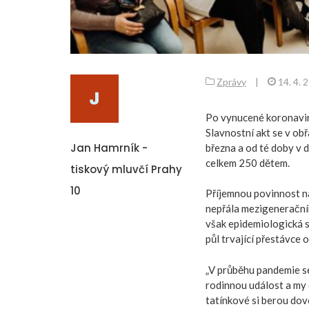
Zprávy
|
14. 4. 
Po vynucené koronavir
Slavnostní akt se v ob
Jan Hamrník -
března a od té doby v 
celkem 250 dětem.
tiskový mluvčí Prahy
10
Příjemnou povinnost n
nepřála mezigenerační
však epidemiologická s
půl trvající přestávce 
„V průběhu pandemie se
rodinnou událost a my 
tatínkové si berou dovo