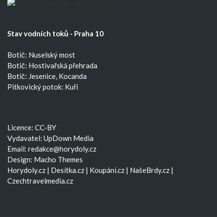
Stav vodních toků - Praha 10
Botič: Nuselský most
Botič: Hostivařská přehrada
Botič: Jesenice, Kocanda
Pitkovický potok: Kuří
Licence: CC-BY
Vydavatel: UpDown Media
Email:
redakce@horydoly.cz
Design:
Macho Themes
Horydoly.cz
|
Desítka.cz
|
Koupání.cz
|
NašeBrdy.cz
|
Czechtravelmedia.cz