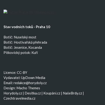
Stav vodních toků - Praha 10
Botič: Nuselský most
Botič: Hostivařská přehrada
Botič: Jesenice, Kocanda
Pitkovický potok: Kuří
Licence: CC-BY
Vydavatel: UpDown Media
Email:
redakce@horydoly.cz
Design:
Macho Themes
Horydoly.cz
|
Desítka.cz
|
Koupání.cz
|
NašeBrdy.cz
|
Czechtravelmedia.cz