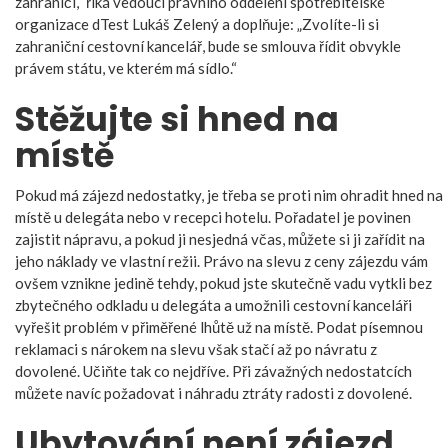
zahraničí,“ říká vedoucí právního oddělení spotřebitelské
organizace dTest Lukáš Zelený a doplňuje: „Zvolíte-li si
zahraniční cestovní kancelář, bude se smlouva řídit obvykle
právem státu, ve kterém má sídlo.“
Stěžujte si hned na
místě
Pokud má zájezd nedostatky, je třeba se proti nim ohradit hned na
místě u delegáta nebo v recepci hotelu. Pořadatel je povinen
zajistit nápravu, a pokud ji nesjedná včas, můžete si ji zařídit na
jeho náklady ve vlastní režii. Právo na slevu z ceny zájezdu vám
ovšem vznikne jedině tehdy, pokud jste skutečně vadu vytkli bez
zbytečného odkladu u delegáta a umožnili cestovní kanceláři
vyřešit problém v přiměřené lhůtě už na místě. Podat písemnou
reklamaci s nárokem na slevu však stačí až po návratu z
dovolené. Učiňte tak co nejdříve. Při závažných nedostatcích
můžete navíc požadovat i náhradu ztráty radosti z dovolené.
Ubytování není zájezd