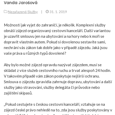
Vanda Jarošová
Nezařazené
,
Služby
|
31. 1. 2019
Možností jak vyjet do zahraničí, je několik. Komplexní služby
obnáší zájezd organizovaný cestovní kanceláří. Další variantou
je uzavřít smlouvu jen na ubytování a na hory nebo k moři se
dopravit vlastním autem. Pokud si dovolenou sestavíte sami,
nechrání vás zákon tak dobře jako v případě zájezdu. Jaká jsou
vaše práva u různých typů dovolené?
Aby bylo možné zájezd opravdu nazývat zájezdem, musí se
skládat z více služeb cestovního ruchu a trvat alespoň 24 hodin.
V takovém případě vám zákon poskytuje nejširší ochranu.
Smlouva o zájezdu zpravidla zahrnuje dopravu, ubytování a další
služby jako stravování, služby delegáta či průvodce nebo
zajištění skipasů.
„Pokud cestujete s českou cestovní kanceláří, vztahuje se na
zájezd české právo nehledě na to, zda jsou služby poskytovány v