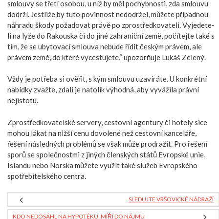
smlouvy se třetí osobou, u níž by měl pochybnosti, zda smlouvu
dodrží. Jestliže by tuto povinnost nedodržel, můžete případnou
náhradu škody požadovat právě po zprostředkovateli. Vyjedete-
li na lyže do Rakouska či do jiné zahraniční země, počítejte také s
tím, že se ubytovací smlouva nebude řídit českým právem, ale
právem země, do které vycestujete,“ upozorňuje Lukáš Zelený.
Vždy je potřeba si ověřit, s kým smlouvu uzavíráte. U konkrétní
nabídky zvažte, zdali je natolik výhodná, aby vyvážila právní
nejistotu.
Zprostředkovatelské servery, cestovní agentury či hotely sice
mohou lákat na nižší cenu dovolené než cestovní kanceláře,
řešení následných problémů se však může prodražit. Pro řešení
sporů se společnostmi z jiných členských států Evropské unie,
Islandu nebo Norska můžete využít také služeb Evropského
spotřebitelského centra.
SLEDUJTE VRŠOVICKÉ NÁDRAŽÍ
KDO NEDOSÁHL NA HYPOTÉKU, MÍŘÍ DO NÁJMU