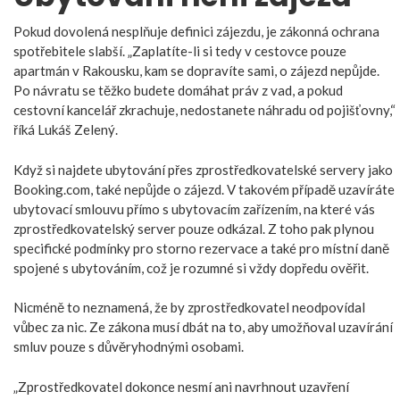
Pokud dovolená nesplňuje definici zájezdu, je zákonná ochrana
spotřebitele slabší. „Zaplatíte-li si tedy v cestovce pouze
apartmán v Rakousku, kam se dopravíte sami, o zájezd nepůjde.
Po návratu se těžko budete domáhat práv z vad, a pokud
cestovní kancelář zkrachuje, nedostanete náhradu od pojišťovny,“
říká Lukáš Zelený.
Když si najdete ubytování přes zprostředkovatelské servery jako
Booking.com, také nepůjde o zájezd. V takovém případě uzavíráte
ubytovací smlouvu přímo s ubytovacím zařízením, na které vás
zprostředkovatelský server pouze odkázal. Z toho pak plynou
specifické podmínky pro storno rezervace a také pro místní daně
spojené s ubytováním, což je rozumné si vždy dopředu ověřit.
Nicméně to neznamená, že by zprostředkovatel neodpovídal
vůbec za nic. Ze zákona musí dbát na to, aby umožňoval uzavírání
smluv pouze s důvěryhodnými osobami.
„Zprostředkovatel dokonce nesmí ani navrhnout uzavření