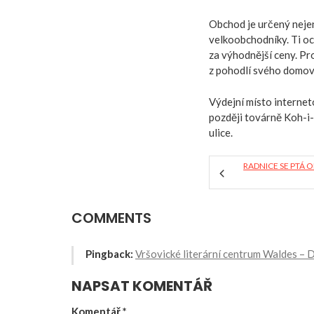
Obchod je určený nejen
velkoobchodníky. Ti o
za výhodnější ceny. Pr
z pohodlí svého domov
Výdejní místo interne
později továrně Koh-i-
ulice.
RADNICE SE PTÁ 
COMMENTS
Pingback:
Vršovické literární centrum Waldes – D
NAPSAT KOMENTÁŘ
Komentář
*