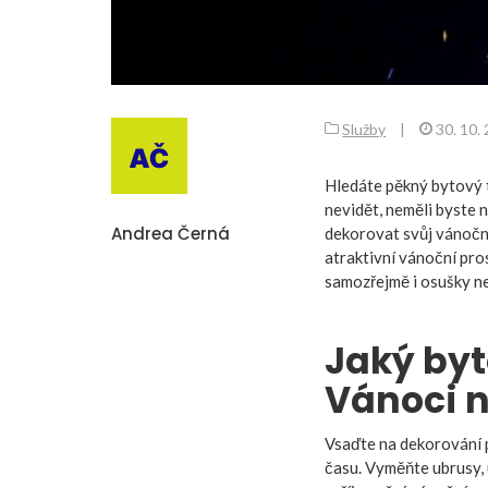
Služby
|
30. 10.
Hledáte pěkný bytový t
nevidět, neměli byste 
Andrea Černá
dekorovat svůj vánočn
atraktivní vánoční pro
samozřejmě i osušky ne
Jaký byt
Vánoci 
Vsaďte na dekorování p
času. Vyměňte ubrusy, 