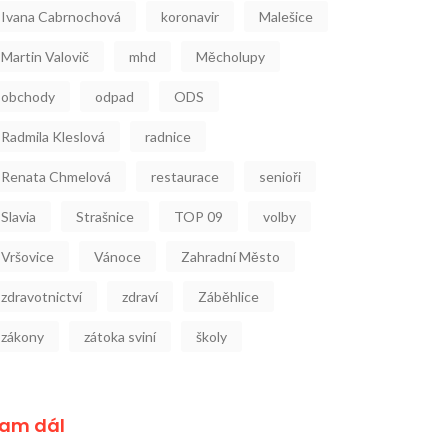
Ivana Cabrnochová
koronavir
Malešice
Martin Valovič
mhd
Měcholupy
obchody
odpad
ODS
Radmila Kleslová
radnice
Renata Chmelová
restaurace
senioři
Slavia
Strašnice
TOP 09
volby
Vršovice
Vánoce
Zahradní Město
zdravotnictví
zdraví
Záběhlice
zákony
zátoka sviní
školy
am dál