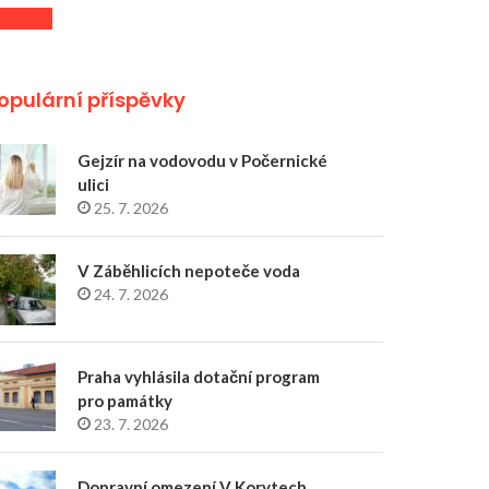
opulární příspěvky
Gejzír na vodovodu v Počernické
ulici
25. 7. 2026
V Záběhlicích nepoteče voda
24. 7. 2026
Praha vyhlásila dotační program
pro památky
23. 7. 2026
Dopravní omezení V Korytech