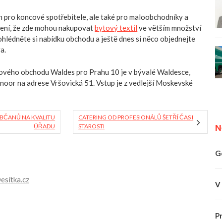
 pro koncové spotřebitele, ale také pro maloobchodníky a
cení, že zde mohou nakupovat
bytový textil
ve větším množství
ohlédněte si nabídku obchodu a ještě dnes si něco objednejte
a.
tového obchodu Waldes pro Prahu 10 je v bývalé Waldesce,
noor na adrese Vršovická 51. Vstup je z vedlejší Moskevské
OBČANŮ NA KVALITU
CATERING OD PROFESIONÁLŮ ŠETŘÍ ČAS I
N
ÚŘADU
STAROSTI
G
esítka.cz
V
P