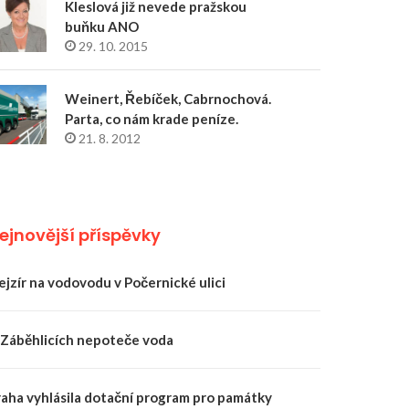
Kleslová již nevede pražskou
buňku ANO
29. 10. 2015
Weinert, Řebíček, Cabrnochová.
Parta, co nám krade peníze.
21. 8. 2012
ejnovější příspěvky
ejzír na vodovodu v Počernické ulici
 Záběhlicích nepoteče voda
raha vyhlásila dotační program pro památky