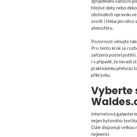
zpříjemnění vánoční po
hřejivé deky nebo deko
obchodech opravdu velm
zvolit i třeba jen něc
atmosféru.
Pozornost věnujte také
Pro tento krok se rozh
zařízená postel potěší.
i v případě, že neradi
praktickému přehozu to
přikrývku.
Vyberte 
Waldes.
Internetová galanterie
nejen bytového textilu.
Dále disponují velkou 
nejmenší.