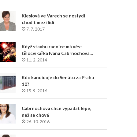
Kleslová ve Varech se nestydí
chodit mezi lidi
7. 7. 2017
Když stavbu radnice má vést
tělocvikářka Ivana Cabrnochová…
11. 2. 2014
Kdo kandiduje do Senátu za Prahu
10?
15. 9. 2016
Cabrnochová chce vypadat lépe,
než se chová
26. 10. 2016