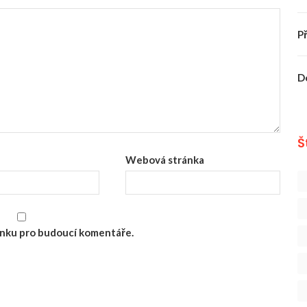
P
D
Š
Webová stránka
ránku pro budoucí komentáře.