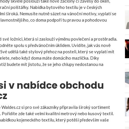
hody skvěle poslouží také nové záclony či závěsy do oken,
rační polštářky. Nabídka bytového textilu je v českých
i široká. Nemusíte nutně sázet na vánoční motivy, vyplatí se
o slavnostnějšího, co doma podpoří tu pravou a pohodovou
 své ložnici, která si zaslouží výměnu povlečení a prostěradla.
odněte spolu s předvánočním úklidem. Uvidíte, jak vás nově
 Své udělá také stylový přehoz na posteli, který se vyplatí mít
 stelete, nebo když doma máte domácího mazlíčka. Díky
tiž budete mít jistotu, že se jeho chlupy nedostanou na
si v nabídce obchodu
cz
 Waldes.cz si pro své zákazníky připravila široký sortiment
 Pořídíte zde také velmi kvalitní metrový nebo kusový textil.
nabídkou kojeneckého textilu, který potěší především vaše