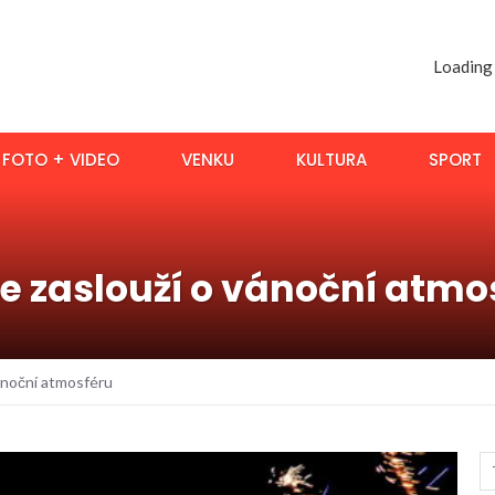
Loading
FOTO + VIDEO
VENKU
KULTURA
SPORT
 se zaslouží o vánoční atmo
vánoční atmosféru