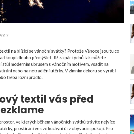
 2017
extil na blížící se vánoční svátky? Protože Vánoce jsou tu co
nad koupí dlouho přemýšlet. Již za pár týdnů tak můžete
í stůl moderním ubrusem s vánočním motivem, vsadit na
stírání nebo na netradiční utěrky. V zimním dekoru se vyrábí
bo třeba ložní prádlo.
ový textil vás před
nezklame
rostor, ve kterých během vánočních svátků trávíte nejvíce
utěrky, prostírání ve své kuchyni či v obývacím pokoji. Pro