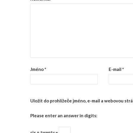
Jméno
*
E-mail
*
Uložit do prohlížeče jméno, e-mail a webovou st
Please enter an answer in digits:
six + twenty =