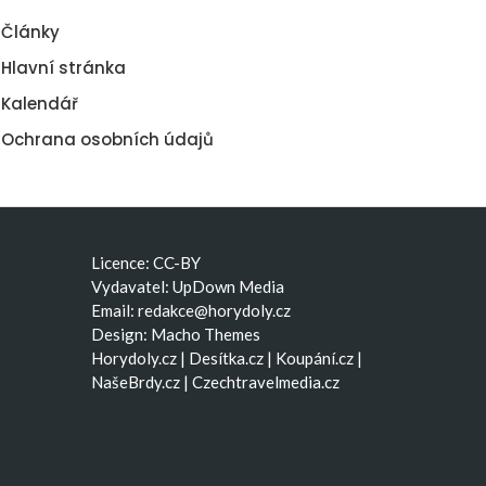
Články
Hlavní stránka
Kalendář
Ochrana osobních údajů
Licence: CC-BY
Vydavatel: UpDown Media
Email:
redakce@horydoly.cz
Design:
Macho Themes
Horydoly.cz
|
Desítka.cz
|
Koupání.cz
|
NašeBrdy.cz
|
Czechtravelmedia.cz