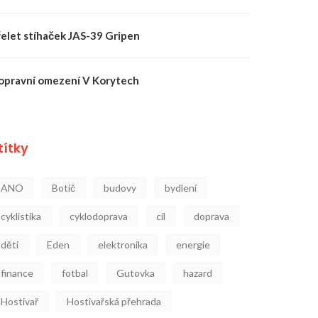
řelet stíhaček JAS-39 Gripen
opravní omezení V Korytech
títky
ANO
Botič
budovy
bydlení
cyklistika
cyklodoprava
cíl
doprava
děti
Eden
elektronika
energie
finance
fotbal
Gutovka
hazard
Hostivař
Hostivařská přehrada