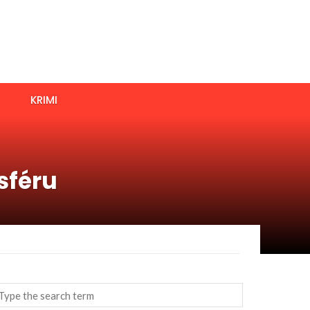
KRIMI
sféru