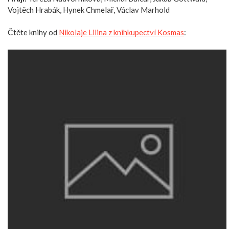
Vojtěch Hrabák, Hynek Chmelař, Václav Marhold
Čtěte knihy od
Nikolaje Lilina z knihkupectví Kosmas
: