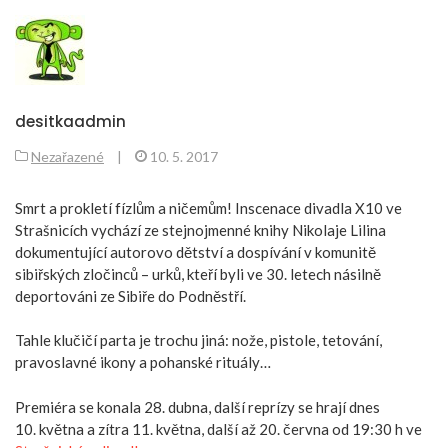
desitkaadmin
Nezařazené
|
10. 5. 2017
Smrt a prokletí fízlům a ničemům! Inscenace divadla X10 ve
Strašnicích vychází ze stejnojmenné knihy Nikolaje Lilina
dokumentující autorovo dětství a dospívání v komunitě
sibiřských zločinců – urků, kteří byli ve 30. letech násilně
deportováni ze Sibiře do Podněstří.
Tahle klučičí parta je trochu jiná: nože, pistole, tetování,
pravoslavné ikony a pohanské rituály…
Premiéra se konala 28. dubna, další reprízy se hrají dnes
10. května a zítra 11. května, další až 20. června od 19:30 h ve