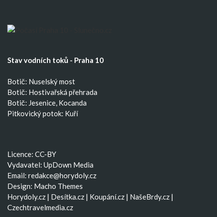
Stav vodních toků - Praha 10
Botič: Nuselský most
Botič: Hostivařská přehrada
Botič: Jesenice, Kocanda
Pitkovický potok: Kuří
Licence: CC-BY
Vydavatel: UpDown Media
Email:
redakce@horydoly.cz
Design:
Macho Themes
Horydoly.cz
|
Desítka.cz
|
Koupání.cz
|
NašeBrdy.cz
|
Czechtravelmedia.cz