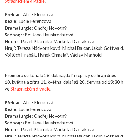
Strašnickém divadle
.
Překlad
: Alice Flemrová
Režie:
Lucie Ferenzová
Dramaturgie
: Ondřej Novotný
Scénografie:
Jana Hauskrechtová
Hudba
: Pavel Ptáčník a Markéta Dvořáková
Hrají:
Tereza Nádvorníková, Michal Balcar, Jakub Gottwald,
Vojtěch Hrabák, Hynek Chmelař, Václav Marhold
Premiéra se konala 28. dubna, další reprízy se hrají dnes
10. května a zítra 11. května, další až 20. června od 19:30 h
ve
Strašnickém divadle
.
Překlad
: Alice Flemrová
Režie:
Lucie Ferenzová
Dramaturgie
: Ondřej Novotný
Scénografie:
Jana Hauskrechtová
Hudba
: Pavel Ptáčník a Markéta Dvořáková
Hrají:
Tereza Nádvorníková, Michal Balcar, Jakub Gottwald,