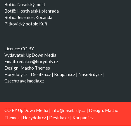
Botič: Nuselský most
Botič: Hostivařská přehrada
Botič: Jesenice, Kocanda
Pitkovický potok: Kuří
Licence: CC-BY
Vydavatel: UpDown Media
Email:
redakce@horydoly.cz
Design:
Macho Themes
Horydoly.cz
|
Desítka.cz
|
Koupání.cz
|
NašeBrdy.cz
|
Czechtravelmedia.cz
CC-BY UpDown Media |
info@nasebrdy.cz
| Design:
Macho
Themes
|
Horydoly.cz
|
Desítka.cz
|
Koupání.cz