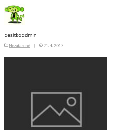
desitkaadmin
Nezařazené
|
21. 4. 2017