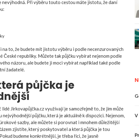
e nevýhodná. Při výběru touto cestou máte jistotu, že daní
u:
nky
 na to, že budete mít jistotu výběru i podle necenzurovaných
elé České republiky. Můžete tak půjčku vybírat nejenom podle
vého názoru, ale budete ji moci vybírat například také podle
atní žadatelé.
N
 která půjčka je
dnější
G
lidé Jirkovapůjčka.cz využívají je samozřejmě to, že jim může
V
u nejvýhodnější půjčku, která je aktuálně k dispozici. Nejenom,
úrokové sazby, ale můžete si porovnat i mnohem důležitější
ázem zjistíte, který poskytovatel a která půjčka je tou
P
Pokud budeme konkrétnější, je třeba říci, že jasně