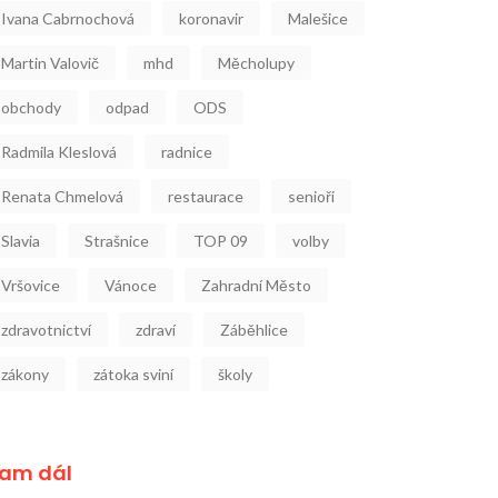
Ivana Cabrnochová
koronavir
Malešice
Martin Valovič
mhd
Měcholupy
obchody
odpad
ODS
Radmila Kleslová
radnice
Renata Chmelová
restaurace
senioři
Slavia
Strašnice
TOP 09
volby
Vršovice
Vánoce
Zahradní Město
zdravotnictví
zdraví
Záběhlice
zákony
zátoka sviní
školy
am dál