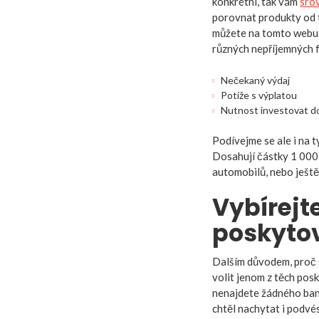
konkrétní, tak vám
sro
porovnat produkty od t
můžete na tomto webu n
různých nepříjemných fi
Nečekaný výdaj
Potíže s výplatou
Nutnost investovat d
Podívejme se ale i na t
Dosahují částky 1 000 
automobilů, nebo ještě
Vybírejt
poskyto
Dalším důvodem, proč s
volit jenom z těch pos
nenajdete žádného ban
chtěl nachytat i podvés