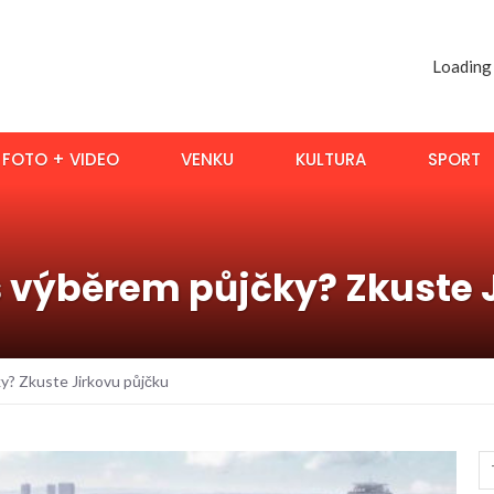
Loading
FOTO + VIDEO
VENKU
KULTURA
SPORT
výběrem půjčky? Zkuste J
? Zkuste Jirkovu půjčku