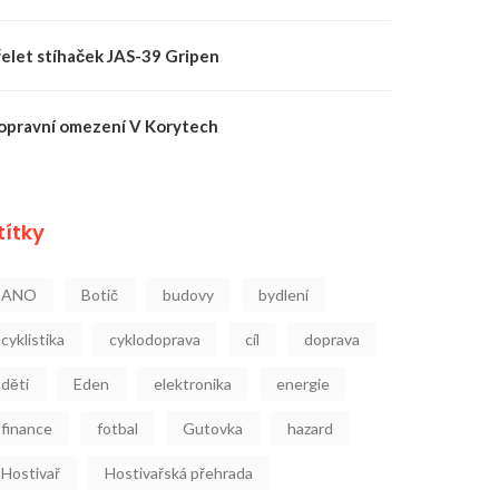
řelet stíhaček JAS-39 Gripen
opravní omezení V Korytech
títky
ANO
Botič
budovy
bydlení
cyklistika
cyklodoprava
cíl
doprava
děti
Eden
elektronika
energie
finance
fotbal
Gutovka
hazard
Hostivař
Hostivařská přehrada