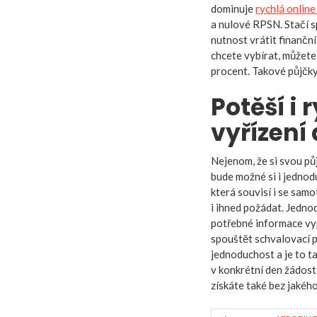
dominuje
rychlá online
a nulové RPSN. Stačí s
nutnost vrátit finančn
chcete vybírat, můžete 
procent. Takové půjčky
Potěší i
vyřízení
Nejenom, že si svou pů
bude možné si i jedno
která souvisí i se sam
i ihned požádat. Jedno
potřebné informace vyp
spouštět schvalovací p
jednoduchost a je to t
v konkrétní den žádosti
získáte také bez jakéh