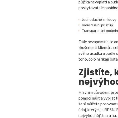
půjčka nevyplatí a bud
poskytovatelé nabídno
Jednoduché smlouvy
Individuální přístup
Transparentní podmí
Dále nezapomínejte ani
zkušeností klientů z c
svého úsudku a podle s
toho, co o ní říkají ost
Zjistíte,
nejvýho
Hlavním důvodem, proč 
pomoci najít a vybrat t
že si můžete porovnat 
údaj, kterým je RPSN. R
nejvýhodnější na trhu. 