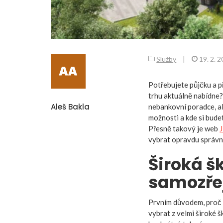
Služby
|
19. 2. 
Potřebujete půjčku a p
trhu aktuálně nabídne?
Aleš Bakla
nebankovní poradce, a
možnosti a kde si bude
Přesně takový je web
J
vybrat opravdu správn
Široká š
samozře
Prvním důvodem, proč s
vybrat z velmi široké 