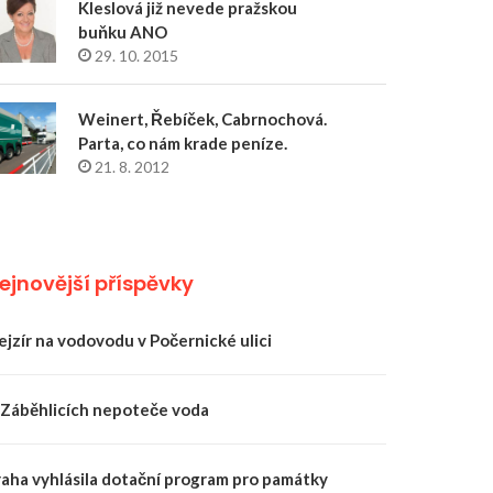
Kleslová již nevede pražskou
buňku ANO
29. 10. 2015
Weinert, Řebíček, Cabrnochová.
Parta, co nám krade peníze.
21. 8. 2012
ejnovější příspěvky
ejzír na vodovodu v Počernické ulici
 Záběhlicích nepoteče voda
raha vyhlásila dotační program pro památky