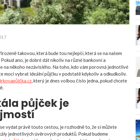
2017
řirozeně takovou, která bude tou nejlepší, která se na našem
 Pokud ano, je dobré dát nikoliv na různé bankovní a
le na někoho nezávislého. Na toho, kdo vám porovná jednotlivé
te moci vybrat ideální půjčku v podstatě kdykoliv a odkudkoliv.
irkovapůjčka.cz
, který je dnes volbou číslo jedna, pokud chcete
ě.
kála půjček je
jmostí
e vydat právě touto cestou, je rozhodně to, že si můžete
škály jednotlivých úvěrových produktů. Pokud budeme