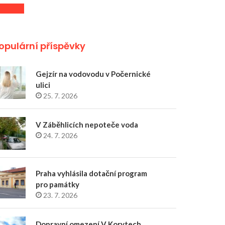
opulární příspěvky
Gejzír na vodovodu v Počernické
ulici
25. 7. 2026
V Záběhlicích nepoteče voda
24. 7. 2026
Praha vyhlásila dotační program
pro památky
23. 7. 2026
Dopravní omezení V Korytech