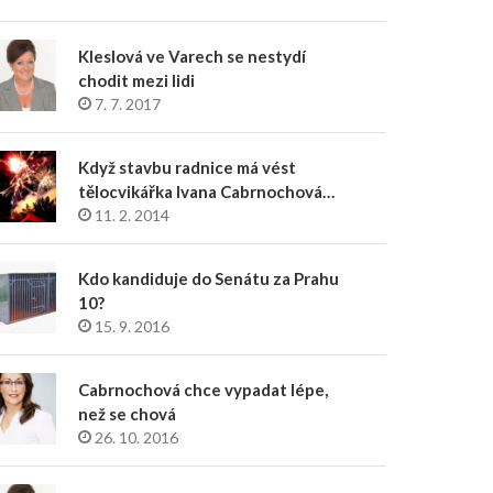
Kleslová ve Varech se nestydí
chodit mezi lidi
7. 7. 2017
Když stavbu radnice má vést
tělocvikářka Ivana Cabrnochová…
11. 2. 2014
Kdo kandiduje do Senátu za Prahu
10?
15. 9. 2016
Cabrnochová chce vypadat lépe,
než se chová
26. 10. 2016