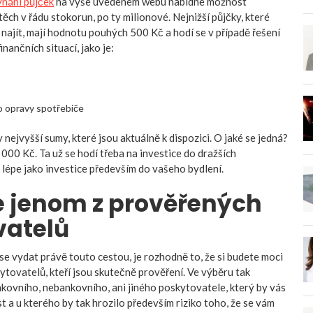
vnání půjček
na výše uvedeném webu nabídne možnost
ěch v řádu stokorun, po ty milionové. Nejnižší půjčky, které
ajít, mají hodnotu pouhých 500 Kč a hodí se v případě řešení
nančních situací, jako je:
o opravy spotřebiče
y nejvyšší sumy, které jsou aktuálně k dispozici. O jaké se jedná?
000 Kč. Ta už se hodí třeba na investice do dražších
 lépe jako investice především do vašeho bydlení.
e jenom z prověřených
vatelů
e vydat právě touto cestou, je rozhodně to, že si budete moci
kytovatelů, kteří jsou skutečně prověření. Ve výběru tak
kovního, nebankovního, ani jiného poskytovatele, který by vás
t a u kterého by tak hrozilo především riziko toho, že se vám