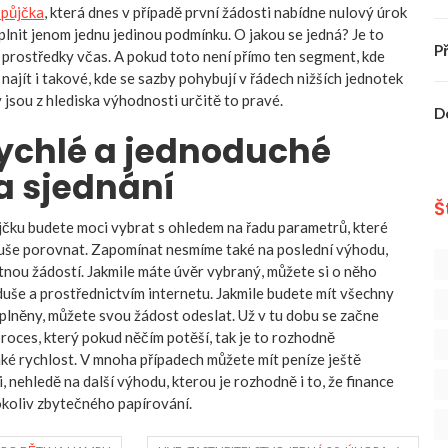
 půjčka
, která dnes v případě první žádosti nabídne nulový úrok
plnit jenom jednu jedinou podmínku. O jakou se jedná? Je to
P
í prostředky včas. A pokud toto není přímo ten segment, kde
najít i takové, kde se sazby pohybují v řádech nižších jednotek
 jsou z hlediska výhodnosti určitě to pravé.
D
 rychlé a jednoduché
 a sjednání
Š
jčku budete moci vybrat s ohledem na řadu parametrů, které
duše porovnat. Zapomínat nesmíme také na poslední výhodu,
otnou žádostí. Jakmile máte úvěr vybraný, můžete si o něho
duše a prostřednictvím internetu. Jakmile budete mít všechny
lněny, můžete svou žádost odeslat. Už v tu dobu se začne
roces, který pokud něčím potěší, tak je to rozhodně
aké rychlost. V mnoha případech můžete mít peníze ještě
, nehledě na další výhodu, kterou je rozhodně i to, že finance
okoliv zbytečného papírování.