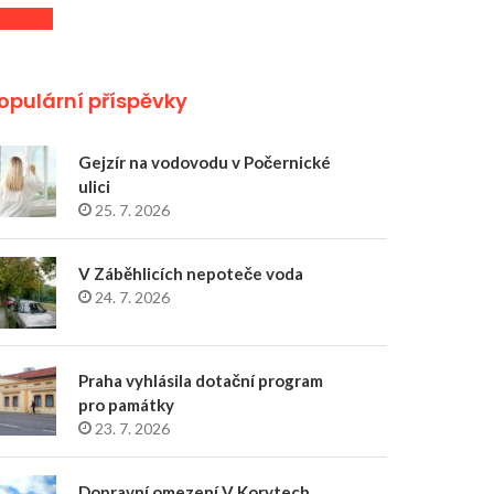
opulární příspěvky
Gejzír na vodovodu v Počernické
ulici
25. 7. 2026
V Záběhlicích nepoteče voda
24. 7. 2026
Praha vyhlásila dotační program
pro památky
23. 7. 2026
Dopravní omezení V Korytech