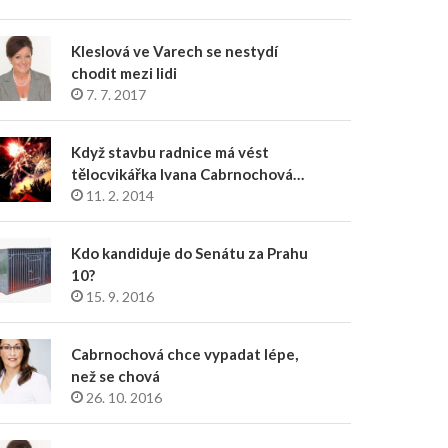
Kleslová ve Varech se nestydí
chodit mezi lidi
7. 7. 2017
Když stavbu radnice má vést
tělocvikářka Ivana Cabrnochová…
11. 2. 2014
Kdo kandiduje do Senátu za Prahu
10?
15. 9. 2016
Cabrnochová chce vypadat lépe,
než se chová
26. 10. 2016