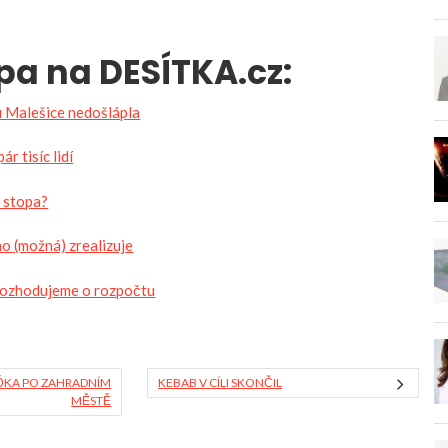
pa na DESÍTKA.cz:
u Malešice nedošlápla
r tisíc lidí
h stopa?
ho (možná) zrealizuje
 rozhodujeme o rozpočtu
ŽĎKA PO ZAHRADNÍM
KEBAB V CÍLI SKONČIL
MĚSTĚ