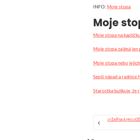
INFO:
Moje stopa
Moje sto
Moje stopa na kapličk
Moje stopa zajímá jen pá
Moje stopa nebo jejic
Sepiš nápad a radnice 
Starostka bulíkuje, že
LYŽAŘSKÁ PROJÍ