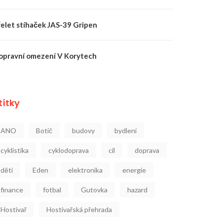
řelet stíhaček JAS-39 Gripen
opravní omezení V Korytech
títky
ANO
Botič
budovy
bydlení
cyklistika
cyklodoprava
cíl
doprava
děti
Eden
elektronika
energie
finance
fotbal
Gutovka
hazard
Hostivař
Hostivařská přehrada