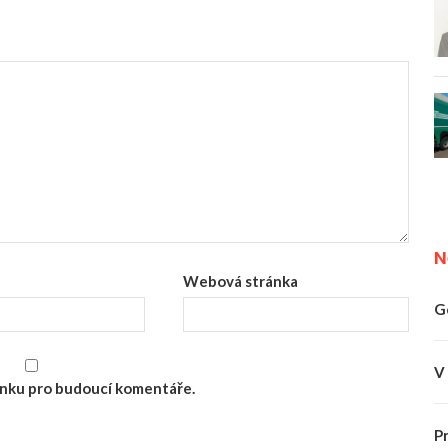
N
Webová stránka
G
V
ránku pro budoucí komentáře.
P