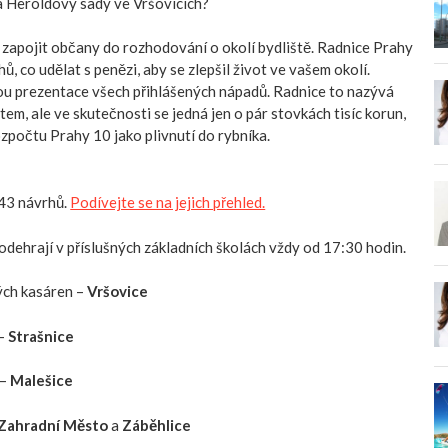
a Heroldovy sady ve Vršovicích?
k zapojit občany do rozhodování o okolí bydliště. Radnice Prahy
, co udělat s penězi, aby se zlepšil život ve vašem okolí.
 prezentace všech přihlášených nápadů. Radnice to nazývá
em, ale ve skutečnosti se jedná jen o pár stovkách tisíc korun,
ozpočtu Prahy 10 jako plivnutí do rybníka.
43 návrhů.
Podívejte se na jejich přehled.
odehrají v příslušných základních školách vždy od 17:30 hodin.
ých kasáren –
Vršovice
 –
Strašnice
 –
Malešice
Zahradní Město
a
Záběhlice