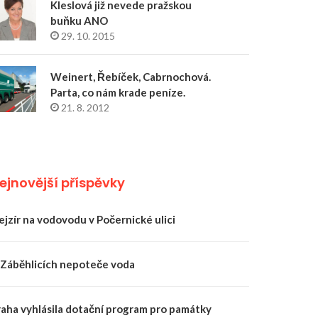
Kleslová již nevede pražskou
buňku ANO
29. 10. 2015
Weinert, Řebíček, Cabrnochová.
Parta, co nám krade peníze.
21. 8. 2012
ejnovější příspěvky
ejzír na vodovodu v Počernické ulici
 Záběhlicích nepoteče voda
raha vyhlásila dotační program pro památky