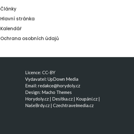
Články
Hlavní stránka
Kalendář
Ochrana osobních údajů
Licence: CC-BY
Vydavatel: UpDown Media
Email:
redakce@horydoly.cz
Design:
Macho Themes
Horydoly.cz
|
Desítka.cz
|
Koupání.cz
|
NašeBrdy.cz
|
Czechtravelmedia.cz