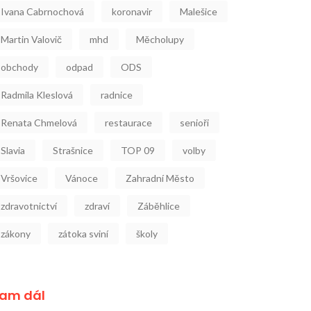
Ivana Cabrnochová
koronavir
Malešice
Martin Valovič
mhd
Měcholupy
obchody
odpad
ODS
Radmila Kleslová
radnice
Renata Chmelová
restaurace
senioři
Slavia
Strašnice
TOP 09
volby
Vršovice
Vánoce
Zahradní Město
zdravotnictví
zdraví
Záběhlice
zákony
zátoka sviní
školy
am dál