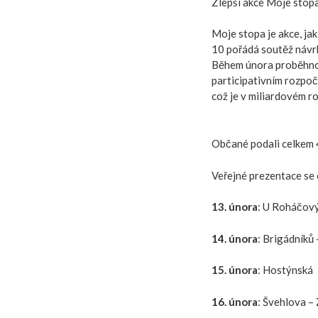
Zlepší akce Moje stop
Moje stopa je akce, ja
10 pořádá soutěž návrhů
Během února proběhnou
participativním rozpočt
což je v miliardovém r
Občané podali celkem 
Veřejné prezentace se 
13. února
: U Roháčov
14. února
: Brigádníků
15. února
: Hostýnská
16. února
: Švehlova –