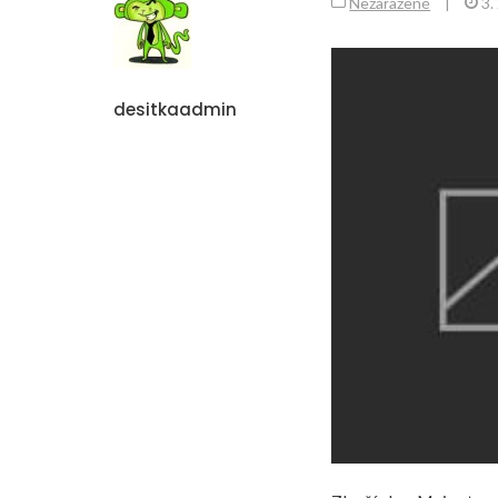
Nezařazené
|
3.
desitkaadmin