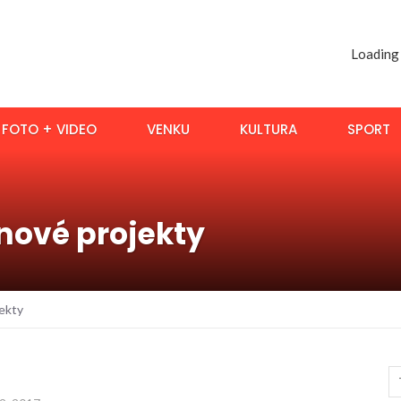
Loading
FOTO + VIDEO
VENKU
KULTURA
SPORT
nové projekty
ekty