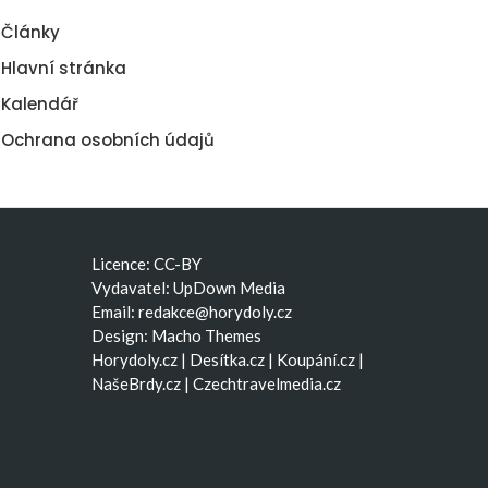
Články
Hlavní stránka
Kalendář
Ochrana osobních údajů
Licence: CC-BY
Vydavatel: UpDown Media
Email:
redakce@horydoly.cz
Design:
Macho Themes
Horydoly.cz
|
Desítka.cz
|
Koupání.cz
|
NašeBrdy.cz
|
Czechtravelmedia.cz