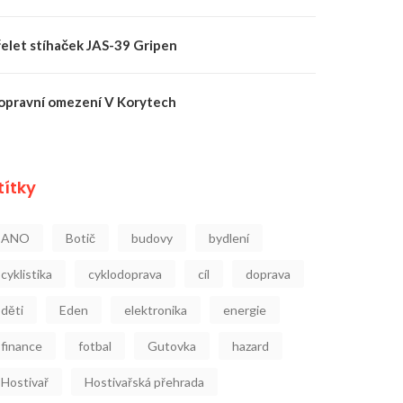
řelet stíhaček JAS-39 Gripen
opravní omezení V Korytech
títky
ANO
Botič
budovy
bydlení
cyklistika
cyklodoprava
cíl
doprava
děti
Eden
elektronika
energie
finance
fotbal
Gutovka
hazard
Hostivař
Hostivařská přehrada