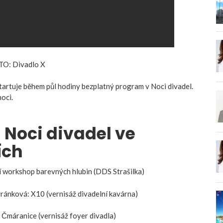
OTO: Divadlo X
tartuje během půl hodiny bezplatný program v Noci divadel.
noci.
Noci divadel ve
ích
workshop barevných hlubin (DDS Strašilka)
ánková: X10 (vernisáž divadelní kavárna)
máranice (vernisáž foyer divadla)