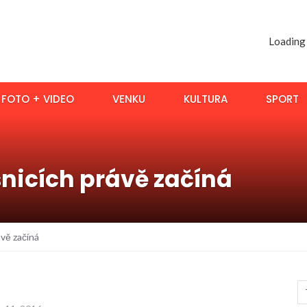
Loading
FOTO + VIDEO
VENKU
KULTURA
SPORT
šnicích právě začíná
ávě začíná