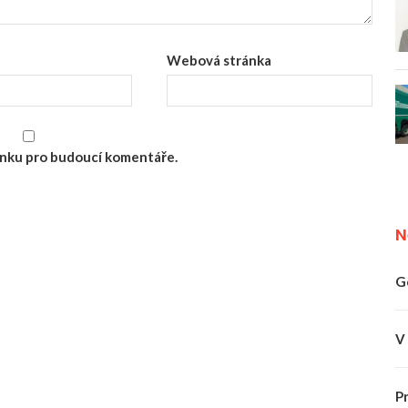
Webová stránka
ránku pro budoucí komentáře.
N
G
V
P