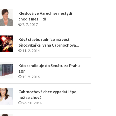
Kleslová ve Varech se nestydí
chodit mezi lidi
7. 7. 2017
Když stavbu radnice má vést
tělocvikářka Ivana Cabrnochová…
11. 2. 2014
Kdo kandiduje do Senátu za Prahu
10?
15. 9. 2016
Cabrnochová chce vypadat lépe,
než se chová
26. 10. 2016