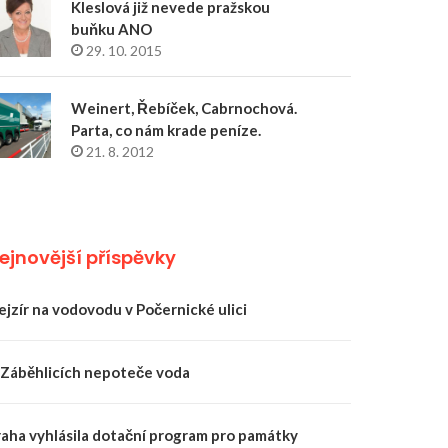
Kleslová již nevede pražskou
buňku ANO
29. 10. 2015
Weinert, Řebíček, Cabrnochová.
Parta, co nám krade peníze.
21. 8. 2012
ejnovější příspěvky
ejzír na vodovodu v Počernické ulici
 Záběhlicích nepoteče voda
raha vyhlásila dotační program pro památky