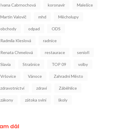
Ivana Cabrnochová
koronavir
Malešice
Martin Valovič
mhd
Měcholupy
obchody
odpad
ODS
Radmila Kleslová
radnice
Renata Chmelová
restaurace
senioři
Slavia
Strašnice
TOP 09
volby
Vršovice
Vánoce
Zahradní Město
zdravotnictví
zdraví
Záběhlice
zákony
zátoka sviní
školy
am dál