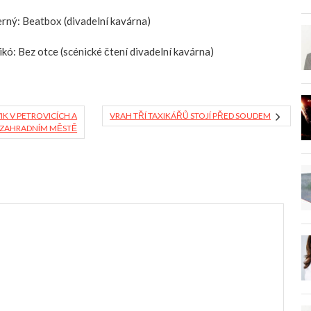
ný: Beatbox (divadelní kavárna)
ó: Bez otce (scénické čtení divadelní kavárna)
IK V PETROVICÍCH A
VRAH TŘÍ TAXIKÁŘŮ STOJÍ PŘED SOUDEM
 ZAHRADNÍM MĚSTĚ