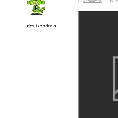
Nezařazené
|
19
desitkaadmin