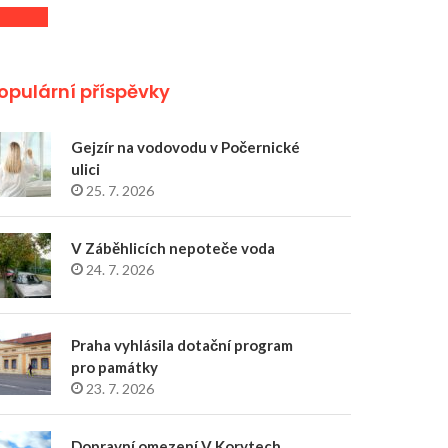
opulární příspěvky
Gejzír na vodovodu v Počernické
ulici
25. 7. 2026
V Záběhlicích nepoteče voda
24. 7. 2026
Praha vyhlásila dotační program
pro památky
23. 7. 2026
Dopravní omezení V Korytech