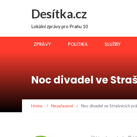
Desítka.cz
Lokální zprávy pro Prahu 10
ZPRÁVY
POLITIKA
SLUŽBY
Noc divadel ve Stra
Home
/
Nezařazené
/
Noc divadel ve Strašnicích pr