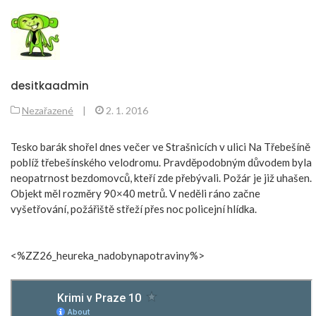
desitkaadmin
Nezařazené
|
2. 1. 2016
Tesko barák shořel dnes večer ve Strašnicích v ulici Na Třebešíně
poblíž třebešínského velodromu. Pravděpodobným důvodem byla
neopatrnost bezdomovců, kteří zde přebývali. Požár je již uhašen.
Objekt měl rozměry 90×40 metrů. V neděli ráno začne
vyšetřování, požářiště střeží přes noc policejní hlídka.
<%ZZ26_heureka_nadobynapotraviny%>