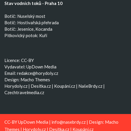
Stav vodních toků - Praha 10
Botič: Nuselský most
Botič: Hostivařská přehrada
Botič: Jesenice, Kocanda
Pitkovický potok: Kuří
Licence: CC-BY
Vydavatel: UpDown Media
Email:
redakce@horydoly.cz
Design:
Macho Themes
Horydoly.cz
|
Desítka.cz
|
Koupání.cz
|
NašeBrdy.cz
|
Czechtravelmedia.cz
CC-BY UpDown Media |
info@nasebrdy.cz
| Design:
Macho
Themes
|
Horydoly.cz
|
Desítka.cz
|
Koupání.cz