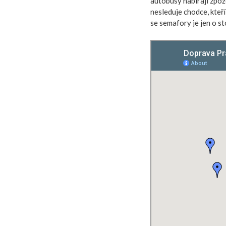
autobusy nabírají zpo
nesleduje chodce, kteř
se semafory je jen o st