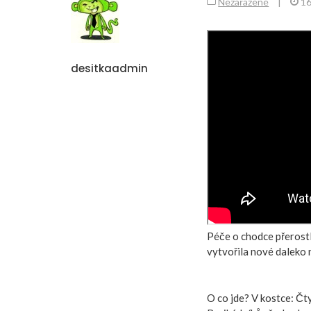
Nezařazené
|
16
desitkaadmin
Péče o chodce přerostl
vytvořila nové daleko 
O co jde? V kostce: Čty