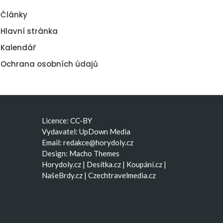
Články
Hlavní stránka
Kalendář
Ochrana osobních údajů
Licence: CC-BY
Vydavatel: UpDown Media
Email:
redakce@horydoly.cz
Design:
Macho Themes
Horydoly.cz
|
Desítka.cz
|
Koupání.cz
|
NašeBrdy.cz
|
Czechtravelmedia.cz