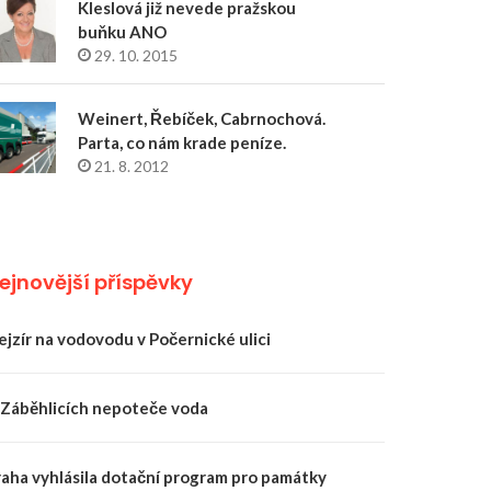
Kleslová již nevede pražskou
buňku ANO
29. 10. 2015
Weinert, Řebíček, Cabrnochová.
Parta, co nám krade peníze.
21. 8. 2012
ejnovější příspěvky
ejzír na vodovodu v Počernické ulici
 Záběhlicích nepoteče voda
raha vyhlásila dotační program pro památky