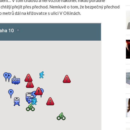
ždění… V tom chaosu a nervozitě nakonec nikdo pořádně
í chtějí přejít přes přechod. Nemluvě o tom, že bezpečný přechod
o metrů dál na křižovatce s ulici V Olšinách.