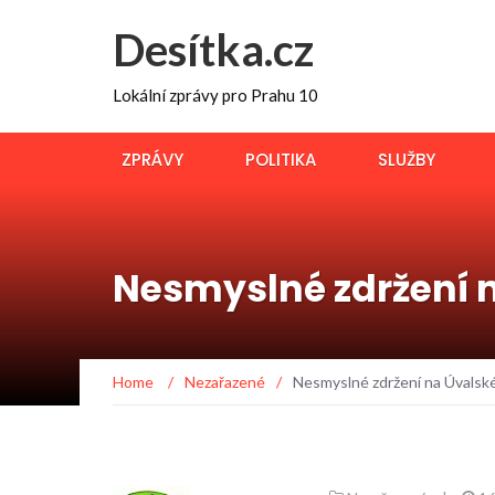
Desítka.cz
Lokální zprávy pro Prahu 10
ZPRÁVY
POLITIKA
SLUŽBY
Nesmyslné zdržení n
Home
/
Nezařazené
/
Nesmyslné zdržení na Úvalské 