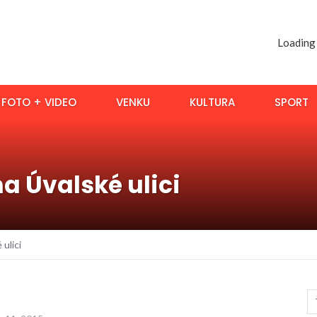
Loading
FOTO + VIDEO
VENKU
KULTURA
SPORT
a Úvalské ulici
ulici