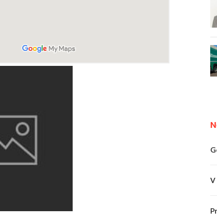
N
G
V
P