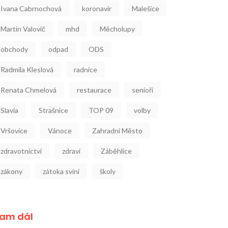
Ivana Cabrnochová
koronavir
Malešice
Martin Valovič
mhd
Měcholupy
obchody
odpad
ODS
Radmila Kleslová
radnice
Renata Chmelová
restaurace
senioři
Slavia
Strašnice
TOP 09
volby
Vršovice
Vánoce
Zahradní Město
zdravotnictví
zdraví
Záběhlice
zákony
zátoka sviní
školy
am dál