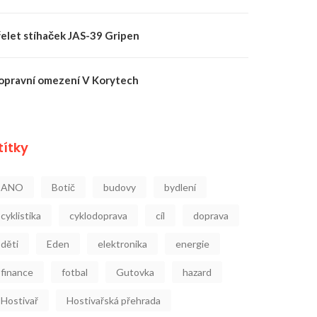
řelet stíhaček JAS-39 Gripen
opravní omezení V Korytech
títky
ANO
Botič
budovy
bydlení
cyklistika
cyklodoprava
cíl
doprava
děti
Eden
elektronika
energie
finance
fotbal
Gutovka
hazard
Hostivař
Hostivařská přehrada