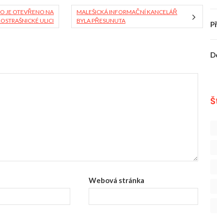
RO JE OTEVŘENO NA
MALEŠICKÁ INFORMAČNÍ KANCELÁŘ
ROSTRAŠNICKÉ ULICI
BYLA PŘESUNUTA
P
D
Š
Webová stránka