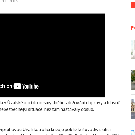
. 11. 2015
P
a v Úvalské ulici do nesmyslného zdržování dopravy a hlavně
nebezpečnější situace, než tam nastávaly dosud.
řpruhovou Úvalskou ulici křižuje poblíž křižovatky s ulicí