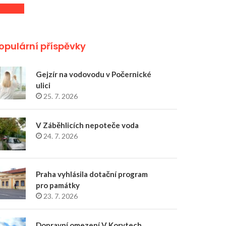
opulární příspěvky
Gejzír na vodovodu v Počernické
ulici
25. 7. 2026
V Záběhlicích nepoteče voda
24. 7. 2026
Praha vyhlásila dotační program
pro památky
23. 7. 2026
Dopravní omezení V Korytech