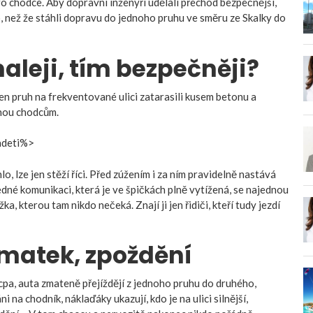
o chodce. Aby dopravní inženýři udělali přechod bezpečnější,
o, než že stáhli dopravu do jednoho pruhu ve směru ze Skalky do
leji, tím bezpečněji?
n pruh na frekventované ulici zatarasili kusem betonu a
ohou chodcům.
adeti%>
 lze jen stěží říci. Před zúžením i za ním pravidelně nastává
edné komunikaci, která je ve špičkách plně vytížená, se najednou
ka, kterou tam nikdo nečeká. Znají ji jen řidiči, kteří tudy jezdí
matek, zpoždění
cpa, auta zmateně přejíždějí z jednoho pruhu do druhého,
i na chodník, náklaďáky ukazují, kdo je na ulici silnější,