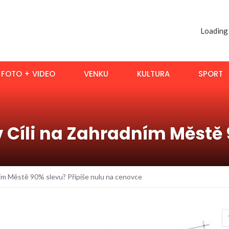
Loading
FOTO + VIDEO
VENKU
KULTURA
SPORT
v Cíli na Zahradním Městě 
dním Městě 90% slevu? Připíše nulu na cenovce