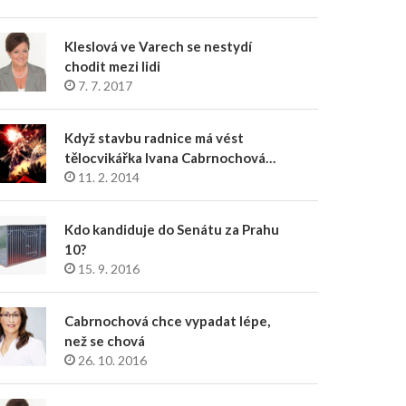
Kleslová ve Varech se nestydí
chodit mezi lidi
7. 7. 2017
Když stavbu radnice má vést
tělocvikářka Ivana Cabrnochová…
11. 2. 2014
Kdo kandiduje do Senátu za Prahu
10?
15. 9. 2016
Cabrnochová chce vypadat lépe,
než se chová
26. 10. 2016