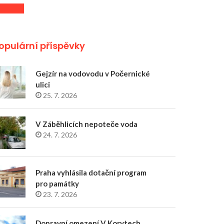
opulární příspěvky
Gejzír na vodovodu v Počernické
ulici
25. 7. 2026
V Záběhlicích nepoteče voda
24. 7. 2026
Praha vyhlásila dotační program
pro památky
23. 7. 2026
Dopravní omezení V Korytech