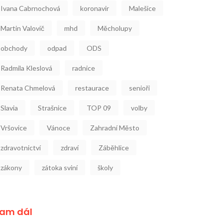
Ivana Cabrnochová
koronavir
Malešice
Martin Valovič
mhd
Měcholupy
obchody
odpad
ODS
Radmila Kleslová
radnice
Renata Chmelová
restaurace
senioři
Slavia
Strašnice
TOP 09
volby
Vršovice
Vánoce
Zahradní Město
zdravotnictví
zdraví
Záběhlice
zákony
zátoka sviní
školy
am dál