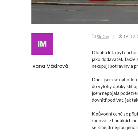
Služby
|
16. 12.
Dlouhá léta byl obchod
jako dodavatel. Takže 
Ivana Mádrová
nekupuji potraviny a p
Dnes jsem se náhodou
do výlohy optiky slibu
jsem nepojala podezření
dovnitř podívat, jak ta
K původní ceně se připí
radovat z banálních n
se, šmejdi nejsou jeno