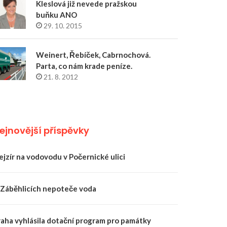
Kleslová již nevede pražskou
buňku ANO
29. 10. 2015
Weinert, Řebíček, Cabrnochová.
Parta, co nám krade peníze.
21. 8. 2012
ejnovější příspěvky
ejzír na vodovodu v Počernické ulici
 Záběhlicích nepoteče voda
raha vyhlásila dotační program pro památky