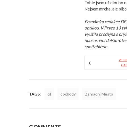
Tohle jsem už dlouho n
Nejsem mrcha, ale blbc
Poznámka redakce DESÍ
optikou. V Praze 13 ta
využila prodejna s brý
upozornění dalším čte
spotřebitele.
ZELE
CA
TAGS:
cíl
obchody
Zahradní Město