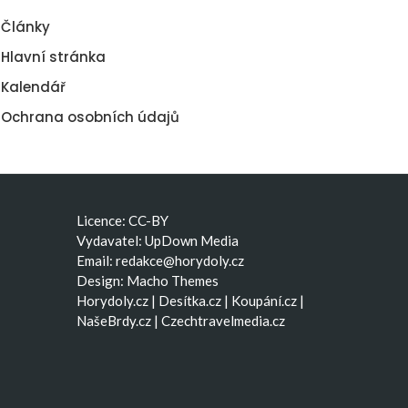
Články
Hlavní stránka
Kalendář
Ochrana osobních údajů
Licence: CC-BY
Vydavatel: UpDown Media
Email:
redakce@horydoly.cz
Design:
Macho Themes
Horydoly.cz
|
Desítka.cz
|
Koupání.cz
|
NašeBrdy.cz
|
Czechtravelmedia.cz