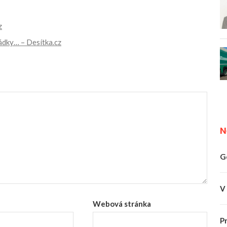
z
ádky… – Desítka.cz
N
G
V
Webová stránka
P