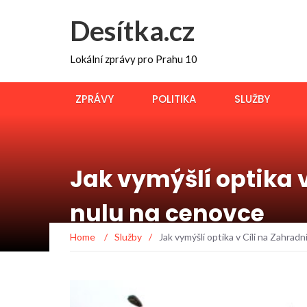
Desítka.cz
Lokální zprávy pro Prahu 10
ZPRÁVY
POLITIKA
SLUŽBY
Jak vymýšlí optika 
nulu na cenovce
Home
/
Služby
/
Jak vymýšlí optika v Cíli na Zahra