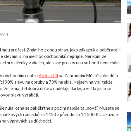
 2014
 mou profesí. Znám ho z obou stran, jako zákazník a odběratel i
se slevami si na mě moc obchodníků nepřijde. Neříkám, že
rací prostředky v akcích, ale zase pro korunu se honit nenechám.
 v obchodním centru
Atrium Cíl
na Zahradním Městě zahleděla
jící 90% slevu na obruby a 70% na skla. Nejsem naivní, takže
, že je majitel dobrá duše a naděluje dárky, a vešla jsem se
kovou slevu vyrábějí.
še nula, cena se pak škrtne a pod ní napíše ta „nová“. Můžete se
eznačkových rámečků za 1450 z původních 14 500 Kč. Ukazuje
m na výpravách za důchodci.