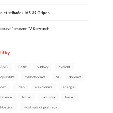
řelet stíhaček JAS-39 Gripen
opravní omezení V Korytech
títky
ANO
Botič
budovy
bydlení
cyklistika
cyklodoprava
cíl
doprava
děti
Eden
elektronika
energie
finance
fotbal
Gutovka
hazard
Hostivař
Hostivařská přehrada