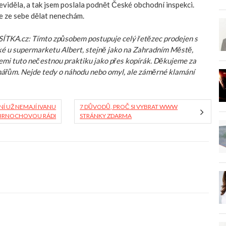
eviděla, a tak jsem poslala podnět České obchodní inspekci.
e ze sebe dělat nenechám.
TKA.cz: Tímto způsobem postupuje celý řetězec prodejen s
ké u supermarketu Albert, stejně jako na Zahradním Městě,
lemi tuto nečestnou praktiku jako přes kopírák. Děkujeme za
nářům. Nejde tedy o náhodu nebo omyl, ale záměrné klamání
NÍ UŽ NEMAJÍ IVANU
7 DŮVODŮ, PROČ SI VYBRAT WWW
BRNOCHOVOU RÁDI
STRÁNKY ZDARMA