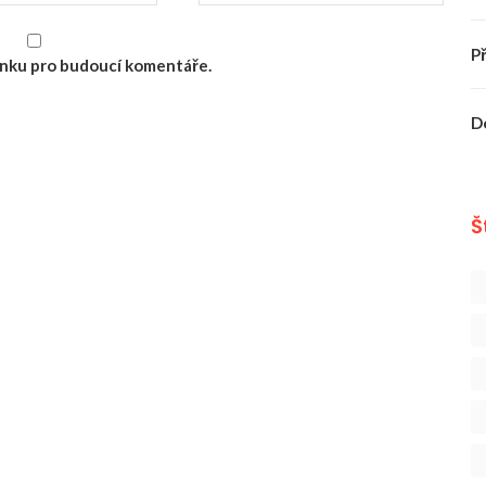
P
ránku pro budoucí komentáře.
D
Š